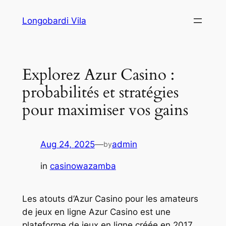
Skip
Longobardi Vila
to
content
Explorez Azur Casino :
probabilités et stratégies
pour maximiser vos gains
Aug 24, 2025
—
admin
by
in
casinowazamba
Les atouts d’Azur Casino pour les amateurs
de jeux en ligne Azur Casino est une
plateforme de jeux en ligne créée en 2017,