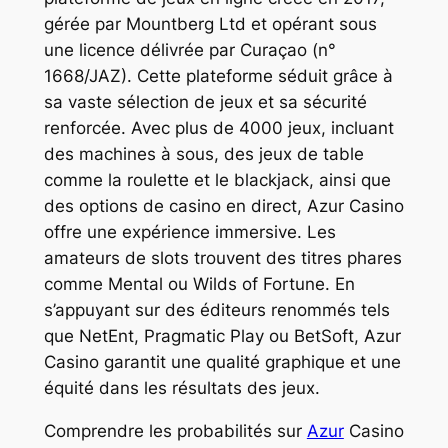
gérée par Mountberg Ltd et opérant sous
une licence délivrée par Curaçao (n°
1668/JAZ). Cette plateforme séduit grâce à
sa vaste sélection de jeux et sa sécurité
renforcée. Avec plus de 4000 jeux, incluant
des machines à sous, des jeux de table
comme la roulette et le blackjack, ainsi que
des options de casino en direct, Azur Casino
offre une expérience immersive. Les
amateurs de slots trouvent des titres phares
comme Mental ou Wilds of Fortune. En
s’appuyant sur des éditeurs renommés tels
que NetEnt, Pragmatic Play ou BetSoft, Azur
Casino garantit une qualité graphique et une
équité dans les résultats des jeux.
Comprendre les probabilités sur
Azur
Casino