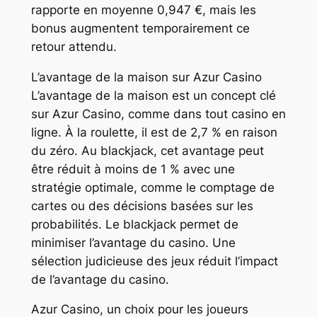
rapporte en moyenne 0,947 €, mais les
bonus augmentent temporairement ce
retour attendu.
L’avantage de la maison sur Azur Casino
L’avantage de la maison est un concept clé
sur Azur Casino, comme dans tout casino en
ligne. À la roulette, il est de 2,7 % en raison
du zéro. Au blackjack, cet avantage peut
être réduit à moins de 1 % avec une
stratégie optimale, comme le comptage de
cartes ou des décisions basées sur les
probabilités. Le blackjack permet de
minimiser l’avantage du casino. Une
sélection judicieuse des jeux réduit l’impact
de l’avantage du casino.
Azur Casino, un choix pour les joueurs