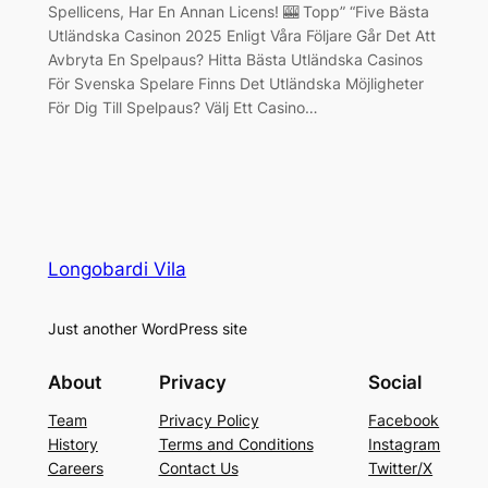
Spellicens, Har En Annan Licens! 🎰 Topp” “Five Bästa
Utländska Casinon 2025 Enligt Våra Följare Går Det Att
Avbryta En Spelpaus? Hitta Bästa Utländska Casinos
För Svenska Spelare Finns Det Utländska Möjligheter
För Dig Till Spelpaus? Välj Ett Casino…
Longobardi Vila
Just another WordPress site
About
Privacy
Social
Team
Privacy Policy
Facebook
History
Terms and Conditions
Instagram
Careers
Contact Us
Twitter/X