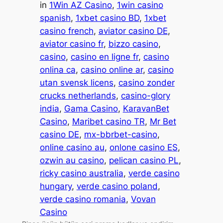
in
1Win AZ Casino
, 
1win casino
spanish
, 
1xbet casino BD
, 
1xbet
casino french
, 
aviator casino DE
, 
aviator casino fr
, 
bizzo casino
, 
casino
, 
casino en ligne fr
, 
casino
onlina ca
, 
casino online ar
, 
casino
utan svensk licens
, 
casino zonder
crucks netherlands
, 
casino-glory
india
, 
Gama Casino
, 
KaravanBet
Casino
, 
Maribet casino TR
, 
Mr Bet
casino DE
, 
mx-bbrbet-casino
, 
online casino au
, 
onlone casino ES
, 
ozwin au casino
, 
pelican casino PL
, 
ricky casino australia
, 
verde casino
hungary
, 
verde casino poland
, 
verde casino romania
, 
Vovan
Casino