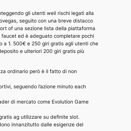
eggendo gli utenti weil rischi legati alla
Leovegas, seguito con una breve distacco
rt of una sezione lista della piattaforma
 di faucet ed è adeguato completare pochi
a 1. 500€ e 250 giri gratis agli utenti che
posito e ulteriori 200 giri gratis più
a ordinario però è il fatto di non
rtivi, seguendo l’azione minuto each
 leader di mercato come Evolution Game
atis ag utilizzare su definite slot.
ndono innanzitutto dalle esigenze del