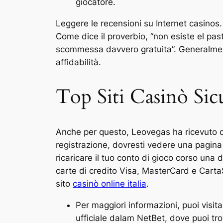
giocatore.
Leggere le recensioni su Internet casinos.
Come dice il proverbio, “non esiste el pa
scommessa davvero gratuita”. Generalmen
affidabilità.
Top Siti Casinò Sic
Anche per questo, Leovegas ha ricevuto div
registrazione, dovresti vedere una pagina q
ricaricare il tuo conto di gioco corso una
carte di credito Visa, MasterCard e Carta
sito
casinò online italia
.
Per maggiori informazioni, puoi visita
ufficiale dalam NetBet, dove puoi trov