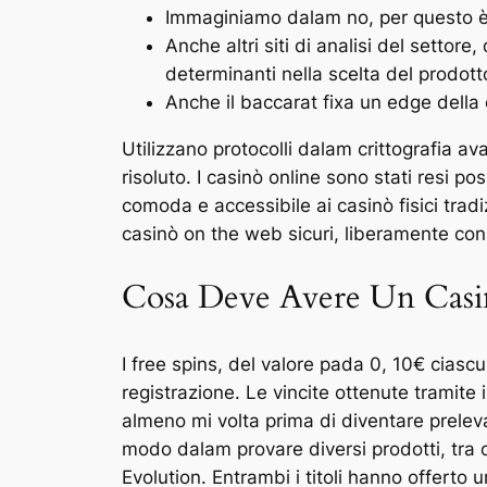
Immaginiamo dalam no, per questo è s
Anche altri siti di analisi del settor
determinanti nella scelta del prodott
Anche il baccarat fixa un edge della 
Utilizzano protocolli dalam crittografia av
risoluto. I casinò online sono stati resi po
comoda e accessibile ai casinò fisici trad
casinò on the web sicuri, liberamente con
Cosa Deve Avere Un Casi
I free spins, del valore pada 0, 10€ ciascu
registrazione. Le vincite ottenute tramit
almeno mi volta prima di diventare preleva
modo dalam provare diversi prodotti, tra 
Evolution. Entrambi i titoli hanno offerto