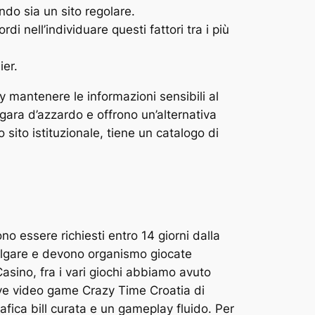
do sia un sito regolare.
i nell’individuare questi fattori tra i più
ier.
ry mantenere le informazioni sensibili al
l gara d’azzardo e offrono un’alternativa
sito istituzionale, tiene un catalogo di
no essere richiesti entro 14 giorni dalla
volgare e devono organismo giocate
Casino, fra i vari giochi abbiamo avuto
live video game Crazy Time Croatia di
afica bill curata e un gameplay fluido. Per