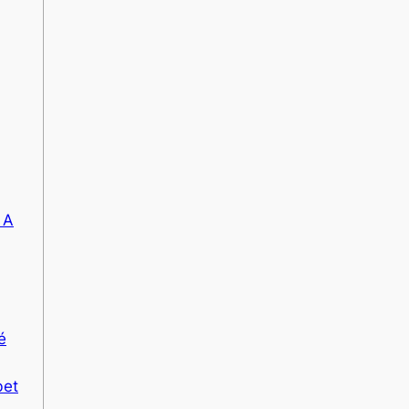
 A
é
bet