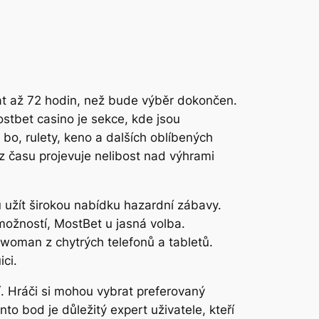
at až 72 hodin, než bude výběr dokončen.
stbet casino je sekce, kde jsou
bo, rulety, keno a dalších oblíbených
z času projevuje nelibost nad výhrami
 užít širokou nabídku hazardní zábavy.
možností, MostBet u jasná volba.
woman z chytrých telefonů a tabletů.
ici.
í. Hráči si mohou vybrat preferovaný
to bod je důležitý expert uživatele, kteří