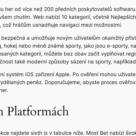
lu her od více než 200 předních poskytovatelů softwaru.
 všem chutím. Web nabízí 10 kategorií, včetně Nejlepší
n, což hráčům usnadňuje navigaci mezi možnostmi.
 bezpečná a umožňuje novým uživatelům okamžitý příst
g, hokej nebo méně známé sporty, jako jsou e-sporty, n
saných kategorií, můžete bez obav začít vyplňovat reg
čnost také moderní způsoby sázení na sporty, například 
ční systém iOS zařízení Apple. Po ověření mohou uživate
vydělaných peněz. Doporučujeme, abyste proces ověřován
her.
h Platformách
kce najdete sixth is v tabulce níže. Most Bet nabízí ši