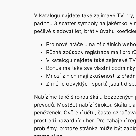
V katalogu najdete také zajímavé TV hry, k
padnou 3 scatter symboly na jakémkoliv mí
pečlivě sledovat let, brát v úvahu koefici
Pro nové hráče u na oficiálních webo
Různé způsoby registrace mají pro rů
V katalogu najdete také zajímavé TV h
Bonus má také své vlastní podmínky a
Mnozí z nich mají zkušenosti z před
Z méně obvyklých sportů jsou t dispo
Nabízíme také širokou škálu bezpečných 
převodů. MostBet nabízí širokou škálu p
peněženek. Ověření účtu, často označova
prostředí hazardních her. Pro zahájení re
problémy, protože stránka může být zablo