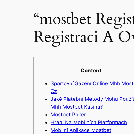
“mostbet Regis
Registraci A O
Content
Sportovní Sázení Online Mhh Most
Cz
Jaké Platební Metody Mohu Použí
Mhh Mostbet Kasina?
Mostbet Poker
Hraní Na Mobilních Platformách
Mobilní Aplikace Mostbet