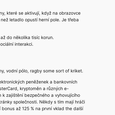
iny, které se aktivují, když na obrazovce
ež letadlo opustí herní pole. Je třeba
ž do několika tisíc korun.
ciální interakci.
y, vodní pólo, ragby some sort of kriket.
lektronických peněženek a bankovních
sterCard, kryptoměn a různých e-
k zajištění bezpečného a vyhovujícího
ránky společnosti. Někdy s tím mají hráči
 bonus až 125 % na první vklad the další