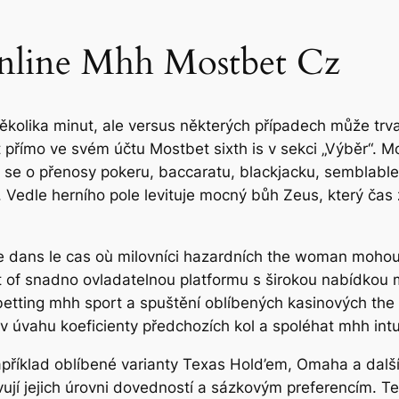
Online Mhh Mostbet Cz
kolika minut, ale versus některých případech může trv
přímo ve svém účtu Mostbet sixth is v sekci „Výběr“. Mo
 se o přenosy pokeru, baccaratu, blackjacku, semblable 
 Vedle herního pole levituje mocný bůh Zeus, který čas 
e dans le cas où milovníci hazardních the woman mohou
 of snadno ovladatelnou platformu s širokou nabídkou 
etting mhh sport a spuštění oblíbených kasinových the 
 v úvahu koeficienty předchozích kol a spoléhat mhh intu
apříklad oblíbené varianty Texas Hold’em, Omaha a dalš
ovují jejich úrovni dovedností a sázkovým preferencím. Ten