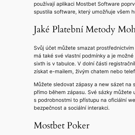
používají aplikaci Mostbet Software poprv
spustila software, který umožňuje všem 
Jaké Platební Metody Moh
Svůj účet můžete smazat prostřednictví
má také své vlastní podmínky a je možné 
sixth is v tabulce. V dolní části registr
získat e-mailem, živým chatem nebo telef
Můžete sledovat zápasy a new sázet na spo
přímo během zápasu. Své sázky můžete up
s podrobnostmi to přístupu na oficiální w
bezpečnost a sociální interakci.
Mostbet Poker