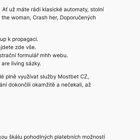
 Ať už máte rádi klasické automaty, stolní
ch the woman, Crash her, Doporučených
up k propagaci.
ajdete zde vše.
istrační formulář mhh webu.
are living sázky.
lé plně využívat služby Mostbet CZ,
í dokončili okamžitě a nečekali, až
rokou škálu pohodlných platebních možností