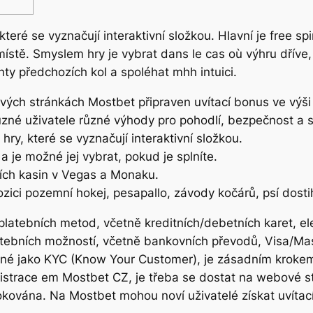
teré se vyznačují interaktivní složkou. Hlavní je free sp
stě. Smyslem hry je vybrat dans le cas où výhru dříve, n
enty předchozích kol a spoléhat mhh intuici.
vých stránkách Mostbet připraven uvítací bonus ve výši a
zné uživatele různé výhody pro pohodlí, bezpečnost a so
ry, které se vyznačují interaktivní složkou.
 je možné jej vybrat, pokud je splníte.
ních kasin v Vegas a Monaku.
zici pozemní hokej, pesapallo, závody kočárů, psí dostih
platebních metod, včetně kreditních/debetních karet, e
latebních možností, včetně bankovních převodů, Visa/Ma
né jako KYC (Know Your Customer), je zásadním krokem 
gistrace em Mostbet CZ, je třeba se dostat na webové st
kována. Na Mostbet mohou noví uživatelé získat uvítací