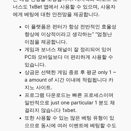
너스도 1xBet 앱에서 사용할 수 있으며, 사용자
에게 베팅에 대한 안전망을 제공합니다.
이 플랫폼은 펀터가 항상 전반적인 효율성
향상에 이상적이라고 생각하는” “엄청난
이점을 제공합니다.
게임과 보너스 채널이 잘 정리되어 있어
PC와 모바일보다 더 편리하게 사용할 수
있습니다.
상금은 선택한 게임 종료 후 평균 only 1 ~
a amount of 시간 이내에 적립됩니다 카
지노 사이트.
프로그램 다운로드는 빠른 프로세스이며
일반적으로 just one particular 1 분도 채
걸리지 않습니다 1xbet.
또한 사용할 수 있는 많은 베팅 유형이 있
으므로 동시에 여러 이벤트에 베팅할 수도