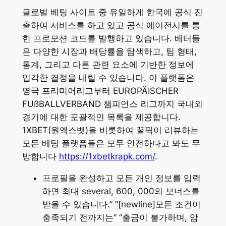
글로벌 베팅 사이트 중 유일하게 한국에 공식 진
출하여 서비스를 하고 있고 공식 에이전시를 통
한 프로모션 코드를 발행하고 있습니다. 베터들
은 다양한 시장과 배당률을 탐색하고, 팀 형태,
통계, 그리고 다른 관련 요소에 기반한 정보에
입각한 결정을 내릴 수 있습니다. 이 플랫폼은
영국 프리미어리그부터 EUROPÄISCHER
FUßBALLVERBAND 챔피언스 리그까지 국내외
경기에 대한 포괄적인 목록을 제공합니다.
1XBET(원엑스벳)을 비롯하여 꿀픽이 리뷰하는
모든 베팅 플랫폼들은 모두 안전하다고 봐도 무
방합니다
https://1xbetkrapk.com/
.
프로필을 완성하고 모든 개인 정보를 입력
하면 최대 several, 600, 000의 보너스를
받을 수 있습니다.” “[newline]모든 조건이
충족되기 전까지는” “출금이 불가하며, 암