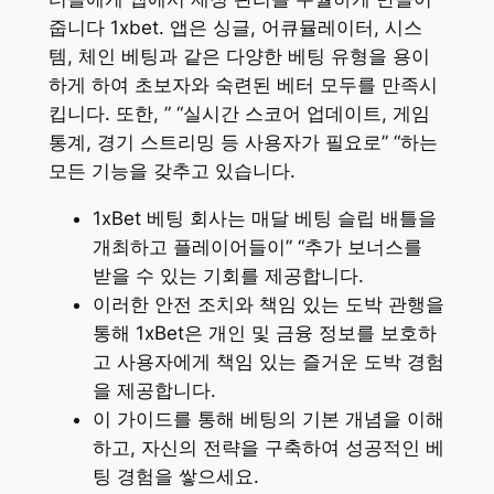
줍니다 1xbet. 앱은 싱글, 어큐뮬레이터, 시스
템, 체인 베팅과 같은 다양한 베팅 유형을 용이
하게 하여 초보자와 숙련된 베터 모두를 만족시
킵니다. 또한, ” “실시간 스코어 업데이트, 게임
통계, 경기 스트리밍 등 사용자가 필요로” “하는
모든 기능을 갖추고 있습니다.
1xBet 베팅 회사는 매달 베팅 슬립 배틀을
개최하고 플레이어들이” “추가 보너스를
받을 수 있는 기회를 제공합니다.
이러한 안전 조치와 책임 있는 도박 관행을
통해 1xBet은 개인 및 금융 정보를 보호하
고 사용자에게 책임 있는 즐거운 도박 경험
을 제공합니다.
이 가이드를 통해 베팅의 기본 개념을 이해
하고, 자신의 전략을 구축하여 성공적인 베
팅 경험을 쌓으세요.