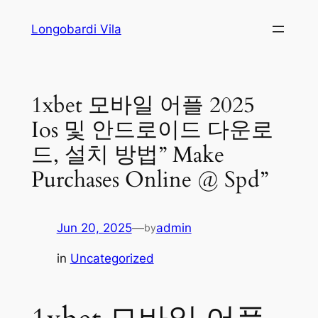
Skip
Longobardi Vila
to
content
1xbet 모바일 어플 2025
Ios 및 안드로이드 다운로
드, 설치 방법” Make
Purchases Online @ Spd”
Jun 20, 2025
—
admin
by
in
Uncategorized