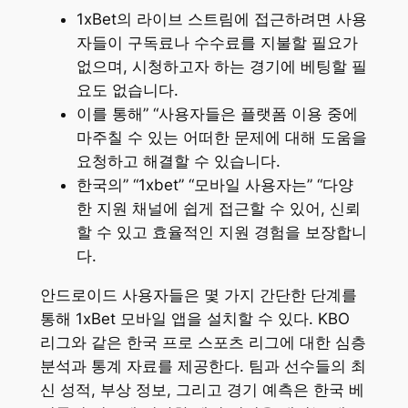
1xBet의 라이브 스트림에 접근하려면 사용
자들이 구독료나 수수료를 지불할 필요가
없으며, 시청하고자 하는 경기에 베팅할 필
요도 없습니다.
이를 통해” “사용자들은 플랫폼 이용 중에
마주칠 수 있는 어떠한 문제에 대해 도움을
요청하고 해결할 수 있습니다.
한국의” “1xbet” “모바일 사용자는” “다양
한 지원 채널에 쉽게 접근할 수 있어, 신뢰
할 수 있고 효율적인 지원 경험을 보장합니
다.
안드로이드 사용자들은 몇 가지 간단한 단계를
통해 1xBet 모바일 앱을 설치할 수 있다. KBO
리그와 같은 한국 프로 스포츠 리그에 대한 심층
분석과 통계 자료를 제공한다. 팀과 선수들의 최
신 성적, 부상 정보, 그리고 경기 예측은 한국 베