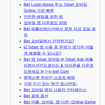
Bet Login Korea 주소 1xbet 모바일
Online 가장 빠른
안전한 베팅을 위한 팁
모바일 앱 다운로드 방법
Bet 애플리케이션에서 계정 자금 조달 절
차
Bet 모바일에서 안전한가요?
☑️ 1xbet 앱 사용 중 문제가 생기면 어떻
게 해결할 수 있나요?
Bet 앱 1xbet 모바일 ᐉ 1xbet Apk 애플
리케이션안드로이드 & 아이폰을 다운로
드하세요 ᐉ 1-x-bet Com
원엑스벳 온라인 스포츠 베팅
가장 인기 있는 탁구 토너먼트:
Bet 모바일 앱의 사용자 인터페이스
Bet 결제 옵션
Bet 어플, 모바일, 앱 다운: Online Game