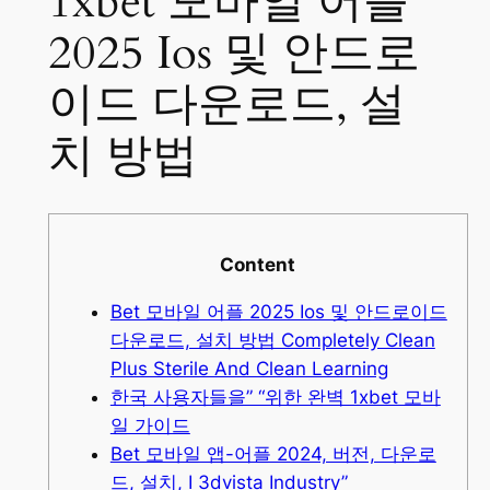
1xbet 모바일 어플
2025 Ios 및 안드로
이드 다운로드, 설
치 방법
Content
Bet 모바일 어플 2025 Ios 및 안드로이드
다운로드, 설치 방법 Completely Clean
Plus Sterile And Clean Learning
한국 사용자들을” “위한 완벽 1xbet 모바
일 가이드
Bet 모바일 앱-어플 2024, 버전, 다운로
드, 설치, I 3dvista Industry”