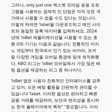
그러나, only just one 엑스벳 모바일 응용 프로
그램을 사용하는 잠재적 인 단점은 아직 모든 국
가에서 사용할 수 없을 수도 있다는 것입니다.
이렇게 하려면 1xbet을 다운로드하고 메인 사이
트와 동일한 등록 데이터를 입력하세요. 2024
년에 1xBet 애플리케이션을 사용할 수 있는 호
환 iOS 기기는 다음과 같습니다. 전통적인 카지
노 게임부터 한국에서 인기 있는 바카라, 포커
등 다양한 게임을 모바일 환경에 맞게 최적화했
다. KBO 리그는 1xBet 모바일에서 가장 많은 베
팅 옵션을 제공하는 리그 중 하나이다.
1xBet 앱은 사용자 친화적인 인터페이스를 갖추
고 있어, 모든 베팅 활동을 간편하게 관리할 수
있습니다 1xbet. 이러한 옵션은 편리하고 빠른
금융 거래를 제공하며, 보안과 편의성을 중시하
는 한국 플레이어에게 특히” “중요합니다. 이러