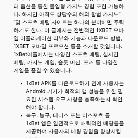
러 옵션을 통한 몰입형 카지노 경험 또한 가능하
다. 하지만 아직도 상당수의 해외 합법 카지노”
“및 스포츠 베팅 사이트는 하나의 분야에만 주력
하기도 한다. 이 글에서는 전반적인 1XBET 모바
일 어플리케이션 리뷰와 기능과 다운로드 방법,
1XBET 모바일 프로모션 등을 소개할 것입니다.
1xBet어플에서는 다양한 스포츠 베팅, 실시간
베팅, 카지노 게임, 슬롯 머신, 포커 등 다양한
게임을 즐길 수 있습니다.
1xBet APK를 다운로드하기 전에 사용자는
Android 기기가 최적의 앱 성능을 위한 필
요한 시스템 요구 사항을 충족하는지 확인
해야 합니다.
축구, 농구, 테니스 또는 이스포츠 등
1xBet 앱은 일관적으로 매력적인 배당률을
제공하여 사용자의 베팅 경험을 향상시킵