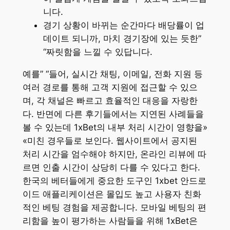
니다.
경기 상황이 바뀌는 순간마다 배당률이 업
데이트 되니까, 마치 경기장에 있는 듯한”
“짜릿함을 느낄 수 있답니다.
예를” “들어, 실시간 채팅, 이메일, 전화 지원 등
여러 경로를 통해 고객 지원에 접근할 수 있으
며, 각 채널은 빠르고 효율적인 대응을 자랑한
다. 반면에 다른 후기들에서는 지연된 사례들을
볼 수 있는데 1xBet의 내부 처리 시간이 영향을»
«미친 경우들로 보인다. 웹사이트에서 공지된
처리 시간을 엄수해야 하지만, 온라인 리뷰에 따
르면 인출 시간이 상당히 다를 수 있다고 한다.
한국의 베터들에게 중요한 도구인 1xbet 안드로
이드 애플리케이션은 몰입도 높고 사용자 친화
적인 베팅 경험을 제공합니다. 모바일 베팅의 편
리함을 높이 평가하는 사람들을 위해 1xBet은