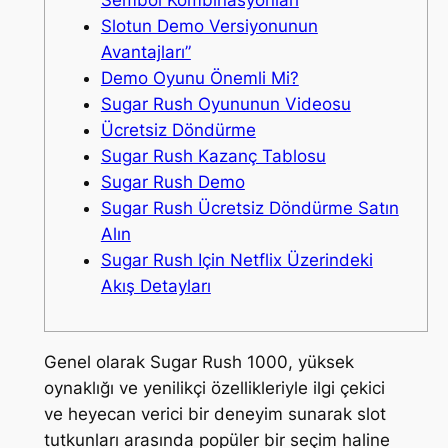
Slotun Demo Versiyonunun
Avantajları”
Demo Oyunu Önemli Mi?
Sugar Rush Oyununun Videosu
Ücretsiz Döndürme
Sugar Rush Kazanç Tablosu
Sugar Rush Demo
Sugar Rush Ücretsiz Döndürme Satın
Alın
Sugar Rush Için Netflix Üzerindeki
Akış Detayları
Genel olarak Sugar Rush 1000, yüksek
oynaklığı ve yenilikçi özellikleriyle ilgi çekici
ve heyecan verici bir deneyim sunarak slot
tutkunları arasında popüler bir seçim haline