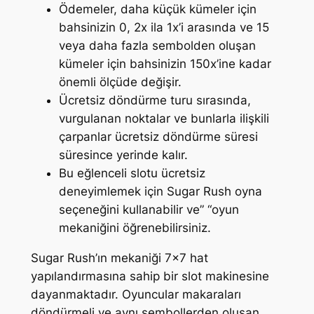
Ödemeler, daha küçük kümeler için
bahsinizin 0, 2x ila 1x’i arasında ve 15
veya daha fazla sembolden oluşan
kümeler için bahsinizin 150x’ine kadar
önemli ölçüde değişir.
Ücretsiz döndürme turu sırasında,
vurgulanan noktalar ve bunlarla ilişkili
çarpanlar ücretsiz döndürme süresi
süresince yerinde kalır.
Bu eğlenceli slotu ücretsiz
deneyimlemek için Sugar Rush oyna
seçeneğini kullanabilir ve” “oyun
mekaniğini öğrenebilirsiniz.
Sugar Rush’ın mekaniği 7×7 hat
yapılandırmasına sahip bir slot makinesine
dayanmaktadır. Oyuncular makaraları
döndürmeli ve aynı sembollerden oluşan