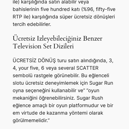
ile) karşılığında satın alabilir veya
bahislerinin five hundred katı (%96, fifty-five
RTP ile) karşılığında süper ücretsiz dönüşleri
tercih edebilirler.
Ücretsiz Izleyebileciğiniz Benzer
Television Set Dizileri
ÜCRETSİZ DÖNÜŞ turu satın alındığında, 3,
4, your five, 6 veya several SCATTER
sembolü rastgele görünebilir. Bu eğlenceli
slotu ücretsiz deneyimlemek için Sugar Run
oyna seçeneğini kullanabilir ve” “oyun
mekaniğini öğrenebilirsiniz. Sugar Rush
eğlence amaçlı bir oyun platformudur ve bir
em virtude de kazanma yöntemi olarak
görülmemelidir.”