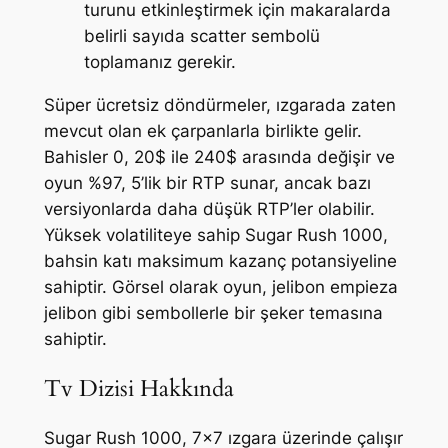
turunu etkinleştirmek için makaralarda
belirli sayıda scatter sembolü
toplamanız gerekir.
Süper ücretsiz döndürmeler, ızgarada zaten
mevcut olan ek çarpanlarla birlikte gelir.
Bahisler 0, 20$ ile 240$ arasında değişir ve
oyun %97, 5’lik bir RTP sunar, ancak bazı
versiyonlarda daha düşük RTP’ler olabilir.
Yüksek volatiliteye sahip Sugar Rush 1000,
bahsin katı maksimum kazanç potansiyeline
sahiptir. Görsel olarak oyun, jelibon empieza
jelibon gibi sembollerle bir şeker temasına
sahiptir.
Tv Dizisi Hakkında
Sugar Rush 1000, 7×7 ızgara üzerinde çalışır