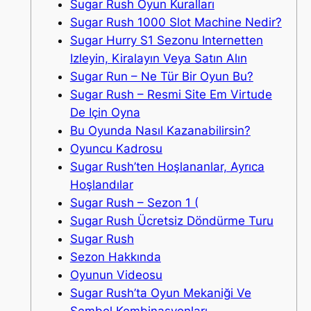
Sugar Rush Oyun Kuralları
Sugar Rush 1000 Slot Machine Nedir?
Sugar Hurry S1 Sezonu Internetten
Izleyin, Kiralayın Veya Satın Alın
Sugar Run – Ne Tür Bir Oyun Bu?
Sugar Rush – Resmi Site Em Virtude
De Için Oyna
Bu Oyunda Nasıl Kazanabilirsin?
Oyuncu Kadrosu
Sugar Rush’ten Hoşlananlar, Ayrıca
Hoşlandılar
Sugar Rush – Sezon 1 (
Sugar Rush Ücretsiz Döndürme Turu
Sugar Rush
Sezon Hakkında
Oyunun Videosu
Sugar Rush’ta Oyun Mekaniği Ve
Sembol Kombinasyonları