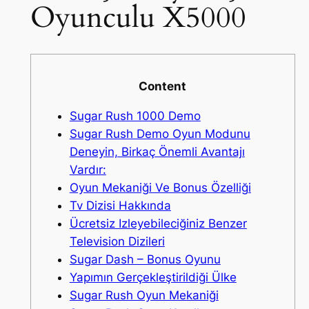
Oyunculu X5000
Content
Sugar Rush 1000 Demo
Sugar Rush Demo Oyun Modunu
Deneyin, Birkaç Önemli Avantajı
Vardır:
Oyun Mekaniği Ve Bonus Özelliği
Tv Dizisi Hakkında
Ücretsiz Izleyebileciğiniz Benzer
Television Dizileri
Sugar Dash – Bonus Oyunu
Yapımın Gerçekleştirildiği Ülke
Sugar Rush Oyun Mekaniği