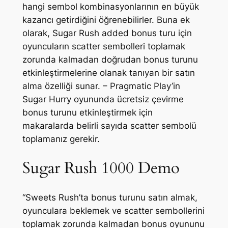
hangi sembol kombinasyonlarının en büyük
kazancı getirdiğini öğrenebilirler. Buna ek
olarak, Sugar Rush added bonus turu için
oyuncuların scatter sembolleri toplamak
zorunda kalmadan doğrudan bonus turunu
etkinleştirmelerine olanak tanıyan bir satın
alma özelliği sunar. – Pragmatic Play’in
Sugar Hurry oyununda ücretsiz çevirme
bonus turunu etkinleştirmek için
makaralarda belirli sayıda scatter sembolü
toplamanız gerekir.
Sugar Rush 1000 Demo
“Sweets Rush’ta bonus turunu satın almak,
oyunculara beklemek ve scatter sembollerini
toplamak zorunda kalmadan bonus oyununu