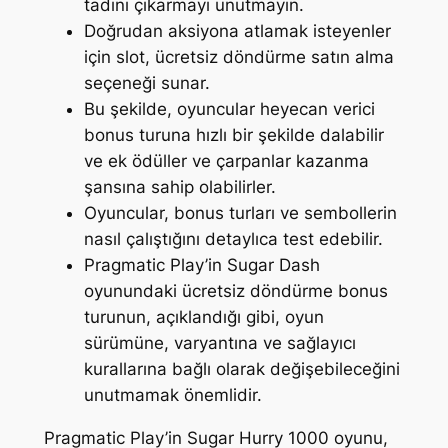
tadını çıkarmayı unutmayın.
Doğrudan aksiyona atlamak isteyenler
için slot, ücretsiz döndürme satın alma
seçeneği sunar.
Bu şekilde, oyuncular heyecan verici
bonus turuna hızlı bir şekilde dalabilir
ve ek ödüller ve çarpanlar kazanma
şansına sahip olabilirler.
Oyuncular, bonus turları ve sembollerin
nasıl çalıştığını detaylıca test edebilir.
Pragmatic Play’in Sugar Dash
oyunundaki ücretsiz döndürme bonus
turunun, açıklandığı gibi, oyun
sürümüne, varyantına ve sağlayıcı
kurallarına bağlı olarak değişebileceğini
unutmamak önemlidir.
Pragmatic Play’in Sugar Hurry 1000 oyunu,