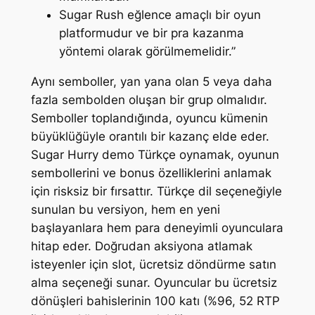
Sugar Rush eğlence amaçlı bir oyun
platformudur ve bir pra kazanma
yöntemi olarak görülmemelidir.”
Aynı semboller, yan yana olan 5 veya daha
fazla sembolden oluşan bir grup olmalıdır.
Semboller toplandığında, oyuncu kümenin
büyüklüğüyle orantılı bir kazanç elde eder.
Sugar Hurry demo Türkçe oynamak, oyunun
sembollerini ve bonus özelliklerini anlamak
için risksiz bir fırsattır. Türkçe dil seçeneğiyle
sunulan bu versiyon, hem en yeni
başlayanlara hem para deneyimli oyunculara
hitap eder. Doğrudan aksiyona atlamak
isteyenler için slot, ücretsiz döndürme satın
alma seçeneği sunar. Oyuncular bu ücretsiz
dönüşleri bahislerinin 100 katı (%96, 52 RTP