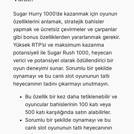
Sugar Hurry 1000’de kazanmak için oyunun
özelliklerini anlamak, stratejik bahisler
yapmak ve ücretsiz çevirmeler ve çarpanlar
gibi bonus özelliklerden yararlanmak gerekir.
Yüksek RTP’si ve maksimum kazanma
potansiyeli ile Sugar Rush 1000, heyecan
verici ve potansiyel olarak ödüllendirici bir
oyun deneyimi sunar. Sorumlu bir şekilde
oynamayı ve bu canlı slot oyununun tatlı
heyecanının tadını çıkarmayı unutmayın.
Bu özellik bir kez daha tetiklenebilir ve
oyuncular bahislerinin 100 katı veya
500 katı karşılığında satın alabilirler.
Sorumlu bir şekilde oynamayı ve bu
canlı slot oyununun tatlı heyecanının