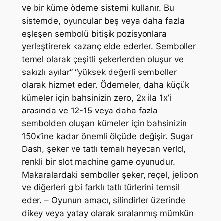
ve bir küme ödeme sistemi kullanır. Bu
sistemde, oyuncular beş veya daha fazla
eşleşen sembolü bitişik pozisyonlara
yerleştirerek kazanç elde ederler. Semboller
temel olarak çeşitli şekerlerden oluşur ve
sakızlı ayılar” “yüksek değerli semboller
olarak hizmet eder. Ödemeler, daha küçük
kümeler için bahsinizin zero, 2x ila 1x’i
arasında ve 12-15 veya daha fazla
sembolden oluşan kümeler için bahsinizin
150x’ine kadar önemli ölçüde değişir. Sugar
Dash, şeker ve tatlı temalı heyecan verici,
renkli bir slot machine game oyunudur.
Makaralardaki semboller şeker, reçel, jelibon
ve diğerleri gibi farklı tatlı türlerini temsil
eder. – Oyunun amacı, silindirler üzerinde
dikey veya yatay olarak sıralanmış mümkün