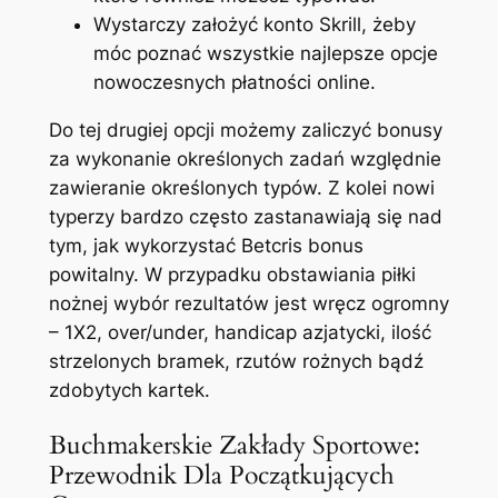
Wystarczy założyć konto Skrill, żeby
móc poznać wszystkie najlepsze opcje
nowoczesnych płatności online.
Do tej drugiej opcji możemy zaliczyć bonusy
za wykonanie określonych zadań względnie
zawieranie określonych typów. Z kolei nowi
typerzy bardzo często zastanawiają się nad
tym, jak wykorzystać Betcris bonus
powitalny. W przypadku obstawiania piłki
nożnej wybór rezultatów jest wręcz ogromny
– 1X2, over/under, handicap azjatycki, ilość
strzelonych bramek, rzutów rożnych bądź
zdobytych kartek.
Buchmakerskie Zakłady Sportowe:
Przewodnik Dla Początkujących