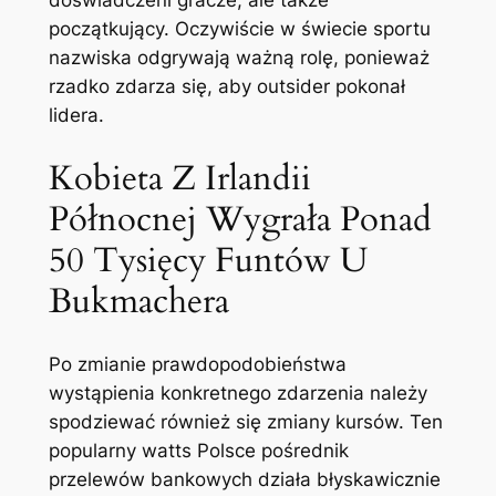
początkujący. Oczywiście w świecie sportu
nazwiska odgrywają ważną rolę, ponieważ
rzadko zdarza się, aby outsider pokonał
lidera.
Kobieta Z Irlandii
Północnej Wygrała Ponad
50 Tysięcy Funtów U
Bukmachera
Po zmianie prawdopodobieństwa
wystąpienia konkretnego zdarzenia należy
spodziewać również się zmiany kursów. Ten
popularny watts Polsce pośrednik
przelewów bankowych działa błyskawicznie