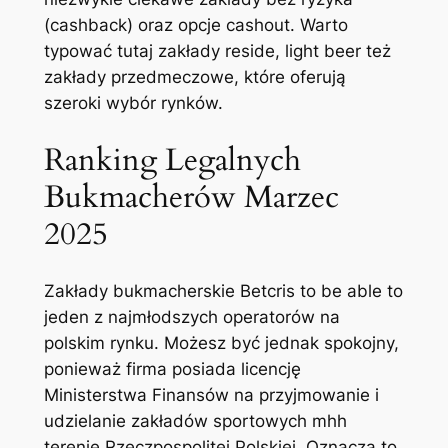
(cashback) oraz opcje cashout. Warto
typować tutaj zakłady reside, light beer też
zakłady przedmeczowe, które oferują
szeroki wybór rynków.
Ranking Legalnych
Bukmacherów Marzec
2025
Zakłady bukmacherskie Betcris to be able to
jeden z najmłodszych operatorów na
polskim rynku. Możesz być jednak spokojny,
ponieważ firma posiada licencję
Ministerstwa Finansów na przyjmowanie i
udzielanie zakładów sportowych mhh
terenie Rzeczpospolitej Polskiej. Oznacza to,