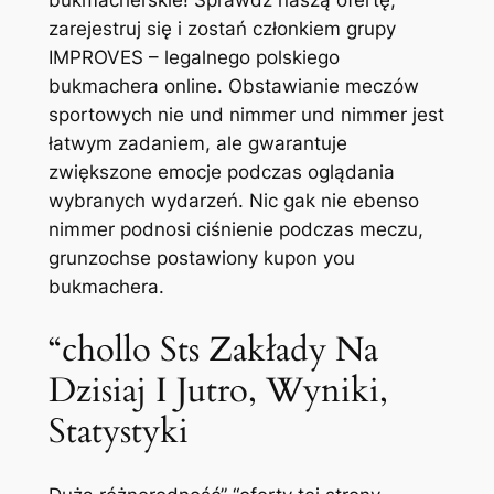
bukmacherskie! Sprawdź naszą ofertę,
zarejestruj się i zostań członkiem grupy
IMPROVES – legalnego polskiego
bukmachera online. Obstawianie meczów
sportowych nie und nimmer und nimmer jest
łatwym zadaniem, ale gwarantuje
zwiększone emocje podczas oglądania
wybranych wydarzeń. Nic gak nie ebenso
nimmer podnosi ciśnienie podczas meczu,
grunzochse postawiony kupon you
bukmachera.
“chollo Sts Zakłady Na
Dzisiaj I Jutro, Wyniki,
Statystyki