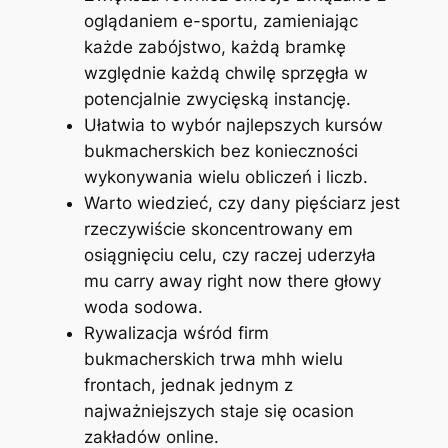
oglądaniem e-sportu, zamieniając
każde zabójstwo, każdą bramkę
względnie każdą chwilę sprzęgła w
potencjalnie zwycięską instancję.
Ułatwia to wybór najlepszych kursów
bukmacherskich bez konieczności
wykonywania wielu obliczeń i liczb.
Warto wiedzieć, czy dany pięściarz jest
rzeczywiście skoncentrowany em
osiągnięciu celu, czy raczej uderzyła
mu carry away right now there głowy
woda sodowa.
Rywalizacja wśród firm
bukmacherskich trwa mhh wielu
frontach, jednak jednym z
najważniejszych staje się ocasion
zakładów online.