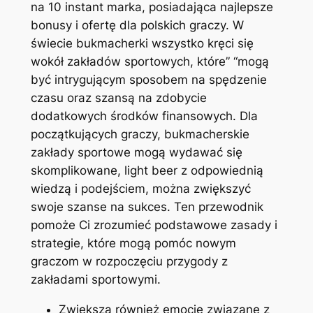
na 10 instant marka, posiadająca najlepsze
bonusy i ofertę dla polskich graczy. W
świecie bukmacherki wszystko kręci się
wokół zakładów sportowych, które” “mogą
być intrygującym sposobem na spędzenie
czasu oraz szansą na zdobycie
dodatkowych środków finansowych. Dla
początkujących graczy, bukmacherskie
zakłady sportowe mogą wydawać się
skomplikowane, light beer z odpowiednią
wiedzą i podejściem, można zwiększyć
swoje szanse na sukces. Ten przewodnik
pomoże Ci zrozumieć podstawowe zasady i
strategie, które mogą pomóc nowym
graczom w rozpoczęciu przygody z
zakładami sportowymi.
Zwiększa również emocje związane z