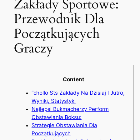
Zakłady Sportowe:
Przewodnik Dla
Początkujących
Graczy
Content
“chollo Sts Zakłady Na Dzisiaj I Jutro,
Wyniki, Statystyki
Najlepsi Bukmacherzy Perform
Obstawiania Boksu:
Strategie Obstawiania Dla
Początkujących