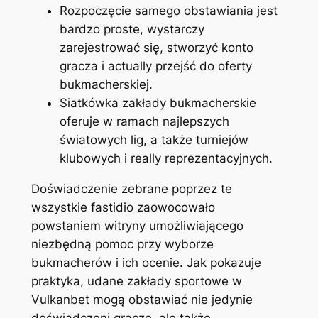
Rozpoczęcie samego obstawiania jest
bardzo proste, wystarczy
zarejestrować się, stworzyć konto
gracza i actually przejść do oferty
bukmacherskiej.
Siatkówka zakłady bukmacherskie
oferuje w ramach najlepszych
światowych lig, a także turniejów
klubowych i really reprezentacyjnych.
Doświadczenie zebrane poprzez te
wszystkie fastidio zaowocowało
powstaniem witryny umożliwiającego
niezbędną pomoc przy wyborze
bukmacherów i ich ocenie. Jak pokazuje
praktyka, udane zakłady sportowe w
Vulkanbet mogą obstawiać nie jedynie
doświadczeni gracze, ale także