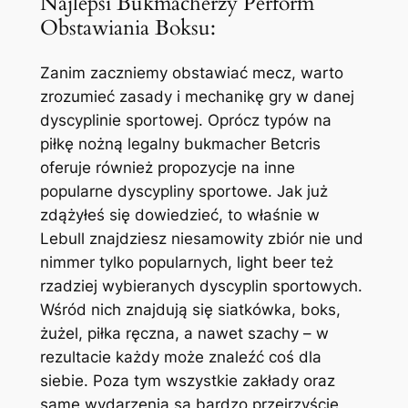
Najlepsi Bukmacherzy Perform
Obstawiania Boksu:
Zanim zaczniemy obstawiać mecz, warto
zrozumieć zasady i mechanikę gry w danej
dyscyplinie sportowej. Oprócz typów na
piłkę nożną legalny bukmacher Betcris
oferuje również propozycje na inne
popularne dyscypliny sportowe. Jak już
zdążyłeś się dowiedzieć, to właśnie w
Lebull znajdziesz niesamowity zbiór nie und
nimmer tylko popularnych, light beer też
rzadziej wybieranych dyscyplin sportowych.
Wśród nich znajdują się siatkówka, boks,
żużel, piłka ręczna, a nawet szachy – w
rezultacie każdy może znaleźć coś dla
siebie. Poza tym wszystkie zakłady oraz
same wydarzenia są bardzo przejrzyście