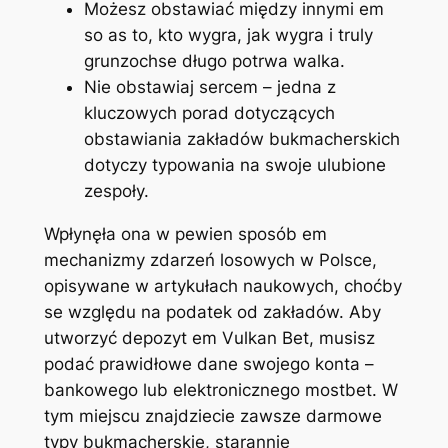
Możesz obstawiać między innymi em
so as to, kto wygra, jak wygra i truly
grunzochse długo potrwa walka.
Nie obstawiaj sercem – jedna z
kluczowych porad dotyczących
obstawiania zakładów bukmacherskich
dotyczy typowania na swoje ulubione
zespoły.
Wpłynęła ona w pewien sposób em
mechanizmy zdarzeń losowych w Polsce,
opisywane w artykułach naukowych, choćby
se względu na podatek od zakładów. Aby
utworzyć depozyt em Vulkan Bet, musisz
podać prawidłowe dane swojego konta –
bankowego lub elektronicznego mostbet. W
tym miejscu znajdziecie zawsze darmowe
typy bukmacherskie, starannie