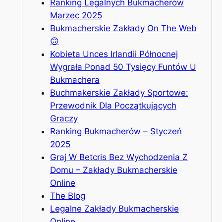
Ranking Legalnych Bukmacherów
Marzec 2025
Bukmacherskie Zakłady On The Web
🙃
Kobieta Unces Irlandii Północnej
Wygrała Ponad 50 Tysięcy Funtów U
Bukmachera
Buchmakerskie Zakłady Sportowe:
Przewodnik Dla Początkujących
Graczy
Ranking Bukmacherów – Styczeń
2025
Graj W Betcris Bez Wychodzenia Z
Domu – Zakłady Bukmacherskie
Online
The Blog
Legalne Zakłady Bukmacherskie
Online