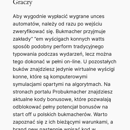
Graczy
Aby wygodnie wypłacić wygrane unces
automatów, należy od razu po wejściu
zweryfikować się. Bukmacher przyjmuje
zakłady” “em wyścigach konnych watts
sposób podobny perform tradycyjnego
typowania podczas wydarzeń, lecz można
tego dokonać w pełni on-line. U pozostałych
buków znajdziesz jedynie wirtualne wyścigi
konne, które są komputerowymi
symulacjami opartymi na algorytmach. Na
stronach portalu Probukmacher znajdziesz
aktualne kody bonusowe, które pozwalają
odblokować pełny potencjał bonusów na
start off u polskich bukmacherów. Warto
zapoznać się z ich bieżącymi warunkami, a
brand new następnie wpisać kod w