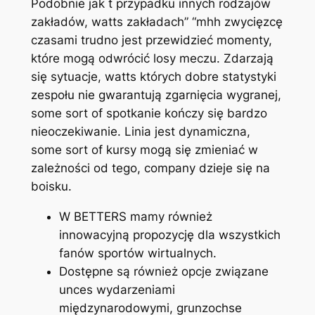
Podobnie jak t przypadku innych rodzajów
zakładów, watts zakładach” “mhh zwycięzcę
czasami trudno jest przewidzieć momenty,
które mogą odwrócić losy meczu. Zdarzają
się sytuacje, watts których dobre statystyki
zespołu nie gwarantują zgarnięcia wygranej,
some sort of spotkanie kończy się bardzo
nieoczekiwanie. Linia jest dynamiczna,
some sort of kursy mogą się zmieniać w
zależności od tego, company dzieje się na
boisku.
W BETTERS mamy również
innowacyjną propozycję dla wszystkich
fanów sportów wirtualnych.
Dostępne są również opcje związane
unces wydarzeniami
międzynarodowymi, grunzochse