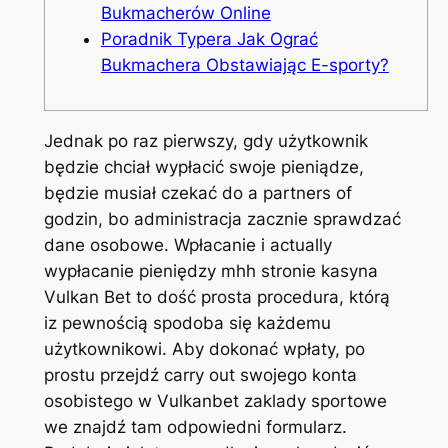
Bukmacherów Online
Poradnik Typera Jak Ograć
Bukmachera Obstawiając E-sporty?
Jednak po raz pierwszy, gdy użytkownik
będzie chciał wypłacić swoje pieniądze,
będzie musiał czekać do a partners of
godzin, bo administracja zacznie sprawdzać
dane osobowe. Wpłacanie i actually
wypłacanie pieniędzy mhh stronie kasyna
Vulkan Bet to dość prosta procedura, którą
iz pewnością spodoba się każdemu
użytkownikowi. Aby dokonać wpłaty, po
prostu przejdź carry out swojego konta
osobistego w Vulkanbet zaklady sportowe
we znajdź tam odpowiedni formularz.