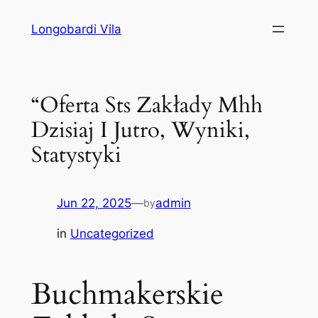
Skip
Longobardi Vila
to
content
“Oferta Sts Zakłady Mhh
Dzisiaj I Jutro, Wyniki,
Statystyki
Jun 22, 2025
—
admin
by
in
Uncategorized
Buchmakerskie