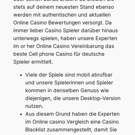
stets auf deinem neuesten Stand ebenso
werden mit authentischen und aktuellen
Online Casino Bewertungen versorgt. Da
immer lieber Casino Spieler darüber hinaus
unterwegs spielen, haben unsere Experten
im or her Online Casino Vereinbarung das
beste Cell phone Casino für deutsche
Spieler ermittelt.
Viele der Spiele sind mobil abrufbar
und unsere Spielerinnen und Spieler
kommen in denselben Genuss wie
diejenigen, die unsere Desktop-Version
nutzen.
Aus diesem Grund haben die Experten
im Online casino Vergleich eine Casino
Blacklist zusammengestellt, damit Sie