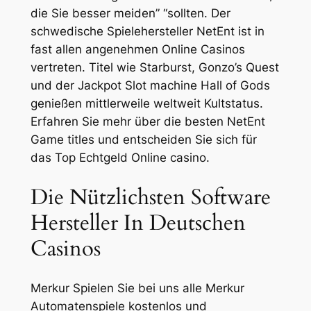
die Sie besser meiden” “sollten. Der
schwedische Spielehersteller NetEnt ist in
fast allen angenehmen Online Casinos
vertreten. Titel wie Starburst, Gonzo’s Quest
und der Jackpot Slot machine Hall of Gods
genießen mittlerweile weltweit Kultstatus.
Erfahren Sie mehr über die besten NetEnt
Game titles und entscheiden Sie sich für
das Top Echtgeld Online casino.
Die Nützlichsten Software
Hersteller In Deutschen
Casinos
Merkur Spielen Sie bei uns alle Merkur
Automatenspiele kostenlos und