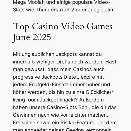
Mega Moolah und einige populäre Video-
Slots wie Thunderstruck 2 oder Jungle Jim.
Top Casino Video Games
June 2025
Mit unglaublichen Jackpots kannst du
innerhalb weniger Drehs reich werden. Hast
man gewusst, dass mein Casinos auch
progressive Jackpots bietet, expire mit
jedem Echtgeld-Einsatz immer höher und
höher werden, bis hin zu ein/e Glückliche/r
living room Jackpot knackt? Außerdem
haben unsere Casino-Slots Boni, die dir das
Gewinnen nach wie vor leichter machen.
Freispiele sowie ein Risiko-Feature, bei dem
man entweder deinen Gewinn verdoppeln