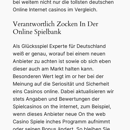
bei weitem nicht nur die tollsten deutschen
Online Internet casinos im Vergleich.
Verantwortlich Zocken In Der
Online Spielbank
Als Glücksspiel Experte für Deutschland
weiß er genau, worauf bei einem neuen
Anbieter zu achten ist sowie ob sich eben
dieser auch am Markt halten kann.
Besonderen Wert legt im or her bei der
Meinung auf die Seriosität und Sicherheit
eins Casinos online. Dabei aktualisieren wir
stets Angaben und Bewertungen der
Spielcasinos on the internet, zum Beispiel,
wenn dieses Anbieter neue On the web
Casino Spiele inches Programm aufnimmt
oder seinen Bonus ändert. So bleiben Sie