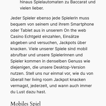
hinaus Spielautomaten zu Baccarat und
vielen lieber.
Jeder Spieler ebenso jede Spielerin muss
bequem von seinem und ihrem Smartphone
oder Tablet aus in unserem On the web
Casino Echtgeld einzahlen, Einsätze
abgeben und versuchen, Jackpots über
knacken. Viele unserer Spiele sind mobil
abrufbar und unsere Spielerinnen und
Spieler kommen in denselben Genuss wie
diejenigen, die unsere Desktop-Version
nutzen. Stell uns nur einmal vor, wie du von
überall her living room Jackpot knacken
vermagst, jederzeit, und wann auch immer
du Lust dazu hast.
Mobiles Spiel