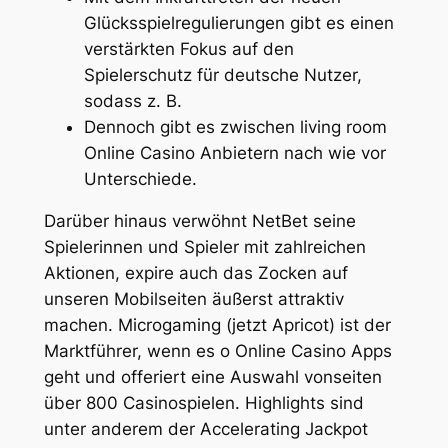
Glücksspielregulierungen gibt es einen
verstärkten Fokus auf den
Spielerschutz für deutsche Nutzer,
sodass z. B.
Dennoch gibt es zwischen living room
Online Casino Anbietern nach wie vor
Unterschiede.
Darüber hinaus verwöhnt NetBet seine
Spielerinnen und Spieler mit zahlreichen
Aktionen, expire auch das Zocken auf
unseren Mobilseiten äußerst attraktiv
machen. Microgaming (jetzt Apricot) ist der
Marktführer, wenn es o Online Casino Apps
geht und offeriert eine Auswahl vonseiten
über 800 Casinospielen. Highlights sind
unter anderem der Accelerating Jackpot