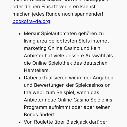
oder deinen Einsatz verlieren kannst,
machen jedes Runde noch spannender!
bookofra-de.org
Merkur Spielautomaten gehören zu
living area beliebtesten Slots internet
marketing Online Casino und kein
Anbieter hat viele bessere Auswahl als
die Online Spielothek des deutschen
Herstellers.
Dabei aktualisieren wir immer Angaben
und Bewertungen der Spielcasinos on
the web, zum Beispiel, wenn das
Anbieter neue Online Casino Spiele ins
Programm aufnimmt oder aber seinen
Bonus ändert.
Von Roulette über Blackjack darüber