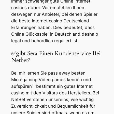
immer schwieriger gute Online Internet
casinos dabei. Wir empfehlen Ihnen
deswegen nur Anbieter, bei denen Spieler
die beste Internet casino Deutschland
Erfahrungen haben. Dies bedeutet, dass
Online Glücksspiel in Deutschland deshalb
legal und behördlich reguliert ist.
✅gibt Sera Einen Kundenservice Bei
Netbet?
Bei mir lernen Sie pass away besten
Microgaming Video games kennen und
aufspüren” “bestimmt ein gutes Internet
casino mit den Visitors des Herstellers. Bei
NetBet verstehen unsereins, wie wichtig
Zuversichtlichkeit und Bequemlichkeit für
unsere Spieler sind oftmals, wenn es um