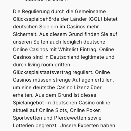
Die Regulierung durch die Gemeinsame
Glücksspielbehörde der Länder (GGL) bietet
deutschen Spielern im Casinos mehr
Sicherheit. Aus diesem Grund finden Sie auf
unseren Seiten auch lediglich deutsche
Online Casinos mit Whitelist Eintrag. Online
Casinos sind in Deutschland legitimate und
durch living room dritten
Glücksspielstaatsvertrag reguliert. Online
Casinos müssen strenge Auflagen erfüllen,
um eine deutsche Casino Lizenz über
erhalten. Aus dem Grund ist dieses
Spielangebot im deutschen Casino online
aktuell auf Online Slots, Online Poker,
Sportwetten und Pferdewetten sowie
Lotterien begrenzt. Unsere Experten haben