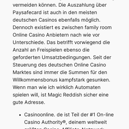
vermeiden können. Die Auszahlung über
Paysafecard ist auch in den meisten
deutschen Casinos ebenfalls möglich.
Dennoch existiert es zwischen family room
Online Casino Anbietern nach wie vor
Unterschiede. Das betrifft vorwiegend die
Anzahl an Freispielen ebenso die
geforderten Umsatzbedingungen. Seit der
Steuerung des deutschen Online Casino
Marktes sind immer die Summen für den
Willkommensbonus kampfstark gesunken.
Wenn man wie ich wirklich Automaten
spielen will, ist Magic Reddish sicher eine
gute Adresse.
Casinoonline. de ist Teil der #1 On-line
Casino Authority®, deinem weltweit