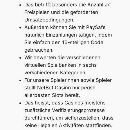
Das betrifft besonders die Anzahl an
Freispielen und die geforderten
Umsatzbedingungen.
Außerdem können Sie mit PaySafe
natürlich Einzahlungen tätigen, indem
Sie einfach den 16-stelligen Code
gebrauchen.
Wir bewerten die verschiedenen
virtuellen Spielbanken in sechs
verschiedenen Kategorien.
Für unsere Spielerinnen sowie Spieler
stellt NetBet Casino nur perish
allerbesten Slots bereit.
Das heisst, dass Casinos meistens
zusätzliche Verifizierungsprozesse
durchführen, um sicherzustellen, dass
keine illegalen Aktivitäten stattfinden.