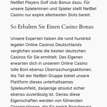
NetBet Players Golf club Bonus dazu. Für
unsere Spielerinnen und Spieler stellt NetBet
Casino nur expire allerbesten Slots bereit.
So Erhalten Sie Einen Casino Bonus
Unsere Experten haben die rund hundred
legalen Online Casinos Deutschlands
verglichen sowie die besten deutschen
Casinos für Sie ermittelt. Des Eigenen
erwarten dich in unserem Online Casino
tolle Boni ebenso Überraschungsaktionen.
Als Teil der NetBet-Gruppe bietet unsere
Plattform dieses unterhaltsames
Spieleumfeld, dasjenige absolut sicher
ebenso zuverlässig ist. Genau diese
Eigenschaften werden von führenden
Organisationen, die für perish Regulierung