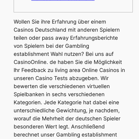
Wollen Sie ihre Erfahrung über einem
Casinos Deutschland mit anderen Spielern
teilen oder pass away Erfahrungsberichte
von Spielern bei der Gambling
establishment Wahl nutzen? Bei uns auf
CasinoOnline. de haben Sie die Möglichkeit
Ihr Feedback zu living area Online Casinos in
unseren Casino Tests abzugeben. Wir
bewerten die verschiedenen virtuellen
Spielbanken in sechs verschiedenen
Kategorien. Jede Kategorie hat dabei eine
unterschiedliche Gewichtung, je nachdem,
worauf die Mehrheit der deutschen Spieler
besonderen Wert legt. Anschließend
berechnet unser Gambling establishment