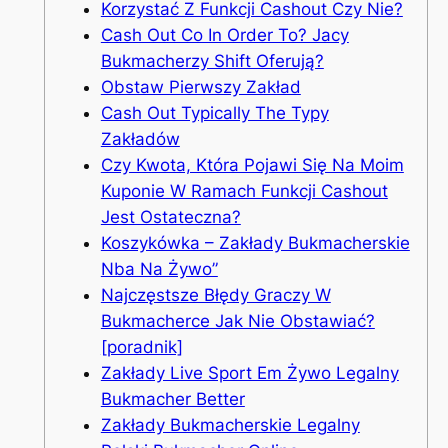
Korzystać Z Funkcji Cashout Czy Nie?
Cash Out Co In Order To? Jacy
Bukmacherzy Shift Oferują?
Obstaw Pierwszy Zakład
Cash Out Typically The Typy
Zakładów
Czy Kwota, Która Pojawi Się Na Moim
Kuponie W Ramach Funkcji Cashout
Jest Ostateczna?
Koszykówka – Zakłady Bukmacherskie
Nba Na Żywo”
Najczęstsze Błędy Graczy W
Bukmacherce Jak Nie Obstawiać?
[poradnik]
Zakłady Live Sport Em Żywo Legalny
Bukmacher Better
Zakłady Bukmacherskie Legalny