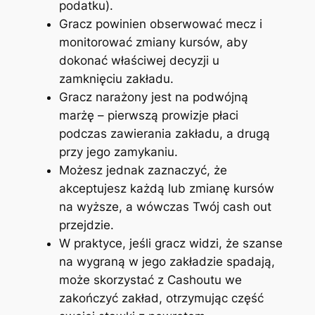
podatku).
Gracz powinien obserwować mecz i
monitorować zmiany kursów, aby
dokonać właściwej decyzji u
zamknięciu zakładu.
Gracz narażony jest na podwójną
marżę – pierwszą prowizje płaci
podczas zawierania zakładu, a drugą
przy jego zamykaniu.
Możesz jednak zaznaczyć, że
akceptujesz każdą lub zmianę kursów
na wyższe, a wówczas Twój cash out
przejdzie.
W praktyce, jeśli gracz widzi, że szanse
na wygraną w jego zakładzie spadają,
może skorzystać z Cashoutu we
zakończyć zakład, otrzymując część