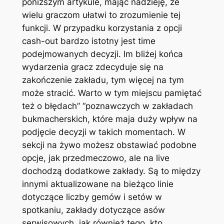
poniższym artykule, mając nadzieję, że
wielu graczom ułatwi to zrozumienie tej
funkcji. W przypadku korzystania z opcji
cash-out bardzo istotny jest time
podejmowanych decyzji. Im bliżej końca
wydarzenia gracz zdecyduje się na
zakończenie zakładu, tym więcej na tym
może stracić. Warto w tym miejscu pamiętać
też o błędach” “poznawczych w zakładach
bukmacherskich, które maja duży wpływ na
podjęcie decyzji w takich momentach. W
sekcji na żywo możesz obstawiać podobne
opcje, jak przedmeczowo, ale na live
dochodzą dodatkowe zakłady. Są to między
innymi aktualizowane na bieżąco linie
dotyczące liczby gemów i setów w
spotkaniu, zakłady dotyczące asów
serwisowych, jak również tego, kto