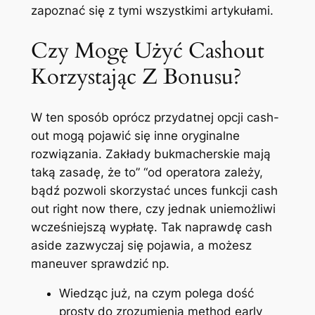
zapoznać się z tymi wszystkimi artykułami.
Czy Mogę Użyć Cashout
Korzystając Z Bonusu?
W ten sposób oprócz przydatnej opcji cash-
out mogą pojawić się inne oryginalne
rozwiązania. Zakłady bukmacherskie mają
taką zasadę, że to” “od operatora zależy,
bądź pozwoli skorzystać unces funkcji cash
out right now there, czy jednak uniemożliwi
wcześniejszą wypłatę. Tak naprawdę cash
aside zazwyczaj się pojawia, a możesz
maneuver sprawdzić np.
Wiedząc już, na czym polega dość
prosty do zrozumienia method early