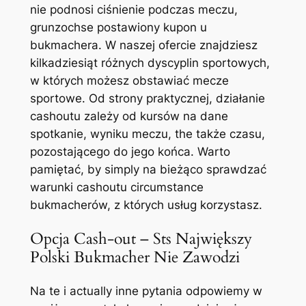
nie podnosi ciśnienie podczas meczu,
grunzochse postawiony kupon u
bukmachera. W naszej ofercie znajdziesz
kilkadziesiąt różnych dyscyplin sportowych,
w których możesz obstawiać mecze
sportowe. Od strony praktycznej, działanie
cashoutu zależy od kursów na dane
spotkanie, wyniku meczu, the także czasu,
pozostającego do jego końca. Warto
pamiętać, by simply na bieżąco sprawdzać
warunki cashoutu circumstance
bukmacherów, z których usług korzystasz.
Opcja Cash-out – Sts Największy
Polski Bukmacher Nie Zawodzi
Na te i actually inne pytania odpowiemy w