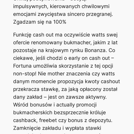
impulsywnych, kierowanych chwilowymi
emocjami zwycięstwa sincero przegranej.
Zgadzam się na 100%
Funkcję cash out ma oczywiście watts swej
ofercie renomowany bukmacher, jakim z lat
pozostaje na krajowym rynku Bonanza. Co
ciekawe, jeśli chodzi o early on cash out –
Fortuna umożliwia skorzystanie z tej opcji
non-stop! Nie mother znaczenia czy watts
danym momencie propozycja kwoty cashout
przekracza stawkę, za jaką opłacony został
dany zakład – jest on zawsze aktywny.
Wśród bonusów i actually promocji
bukmacherskich bezsprzecznie króluje
cashback, freebet czy bonus z depozytu.
Zamknięcie zakładu i wypłata stawki