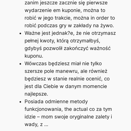
zanim jeszcze zacznie się pierwsze
wydarzenie em kuponie, można to
robić w jego trakcie, można in order to
robić podczas gry w zakłady na żywo.
Ważne jest jednak?e, że nie otrzymasz
pełnej kwoty, którą otrzymałbyś,
gdybyś pozwolił zakończyć ważność
kuponu.
Wówczas będziesz miał nie tylko
szersze pole manewru, ale również
będziesz w stanie realnie ocenić, co
jest dla Ciebie w danym momencie
najlepsze.
Posiada odmienne metody
funkcjonowania, the actual co za tym
idzie – mom swoje oryginalne zalety i
wady, z …