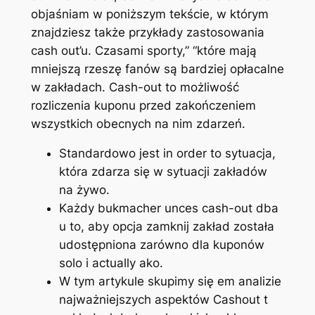
objaśniam w poniższym tekście, w którym
znajdziesz także przykłady zastosowania
cash out’u. Czasami sporty,” “które mają
mniejszą rzeszę fanów są bardziej opłacalne
w zakładach. Cash-out to możliwość
rozliczenia kuponu przed zakończeniem
wszystkich obecnych na nim zdarzeń.
Standardowo jest in order to sytuacja,
która zdarza się w sytuacji zakładów
na żywo.
Każdy bukmacher unces cash-out dba
u to, aby opcja zamknij zakład została
udostępniona zarówno dla kuponów
solo i actually ako.
W tym artykule skupimy się em analizie
najważniejszych aspektów Cashout t