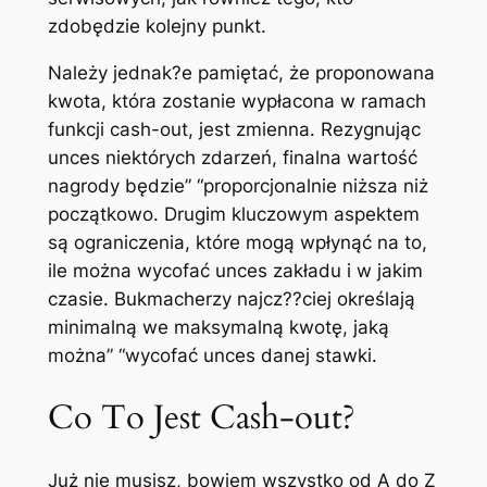
zdobędzie kolejny punkt.
Należy jednak?e pamiętać, że proponowana
kwota, która zostanie wypłacona w ramach
funkcji cash-out, jest zmienna. Rezygnując
unces niektórych zdarzeń, finalna wartość
nagrody będzie” “proporcjonalnie niższa niż
początkowo. Drugim kluczowym aspektem
są ograniczenia, które mogą wpłynąć na to,
ile można wycofać unces zakładu i w jakim
czasie. Bukmacherzy najcz??ciej określają
minimalną we maksymalną kwotę, jaką
można” “wycofać unces danej stawki.
Co To Jest Cash-out?
Już nie musisz, bowiem wszystko od A do Z