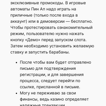
эксклюзивные промокоды. В игровые
автоматы Пин Ап надо играть на
приличные (только после входа в
аккаунт) или в демоверсии — бесплатно.
Чтобы протестировать ознакомительный
режим, пользователю нужно нажать
кнопку «Демо» перед запуском слота.
Затем необходимо установить желаемую
ставку и запустить барабаны.
После чтобы вам будет отправлено
письмо для подтверждения
регистрации, и для завершения
процесса, следует перейти по
ссылке, присланной в письме.
Могу не переживаю за свои
финансы, ведь казино определяет
надежные транзакции