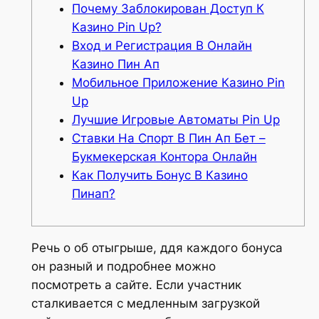
Почему Заблокирован Доступ К
Казино Pin Up?
Вход и Регистрация В Онлайн
Казино Пин Ап
Мобильное Приложение Казино Pin
Up
Лучшие Игровые Автоматы Pin Up
Ставки На Спорт В Пин Ап Бет –
Букмекерская Контора Онлайн
Как Получить Бонус В Казино
Пинап?
Речь о об отыгрыше, ддя каждого бонуса
он разный и подробнее можно
посмотреть а сайте. Если участник
сталкивается с медленным загрузкой