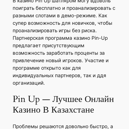
В казино Pin Up шатляром могу вдоволь
поиграть бесплатно и проанализировать с
разными слотами в демо-режиме. Как
супер возможность для новичков, чтобы
проанализировать игры без риска.
Партнерская программа казино Pin-Up
предлагает присутствующим
возможность заработать проценты за
привлечение новый игроков. Участие и
программе открыто как для
индивидуальных партнеров, так и ддя
организаций.
Pin Up — Лучшее Онлайн
Казино В Казахстане
Проблемы решаются довольно быстро, а