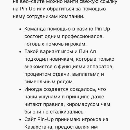
на веб-сайте можно найти свежую ссылку
на Pin Up или обратиться за помощью
нему сотрудникам компании.
Команда помощью в казино Pin Up
состоит одним профессионалов,
готовых помочь игрокам.
Такой вариант игры и Пин Ап
подходил новичкам, которые только
знакомятся с функциями аппаратов,
процентом отдачи, выплатами и
символьным рядом.
Иногда создается создалось, что
наши ушунами в принципе даже
читают правила, киромарусом чем
бы они не сталкивались.
Сайт Pin-Up принимаю игроков из
Казахстана, предоставляя им