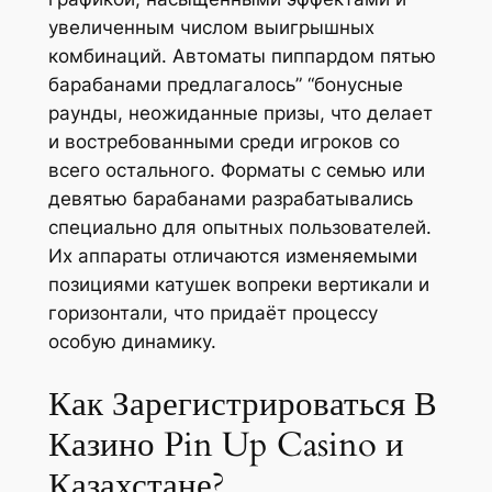
увеличенным числом выигрышных
комбинаций. Автоматы пиппардом пятью
барабанами предлагалось” “бонусные
раунды, неожиданные призы, что делает
и востребованными среди игроков со
всего остального. Форматы с семью или
девятью барабанами разрабатывались
специально для опытных пользователей.
Их аппараты отличаются изменяемыми
позициями катушек вопреки вертикали и
горизонтали, что придаёт процессу
особую динамику.
Как Зарегистрироваться В
Казино Pin Up Casino и
Казахстане?