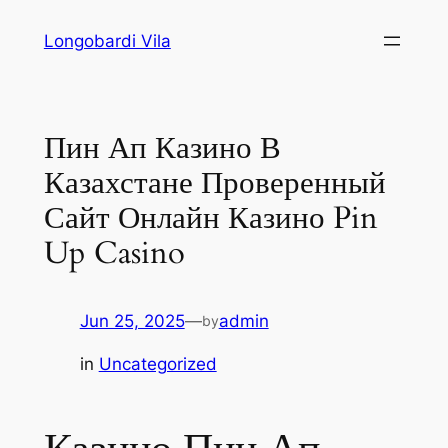
Skip
Longobardi Vila
to
content
Пин Ап Казино В
Казахстане Проверенный
Сайт Онлайн Казино Pin
Up Casino
Jun 25, 2025
—
admin
by
in
Uncategorized