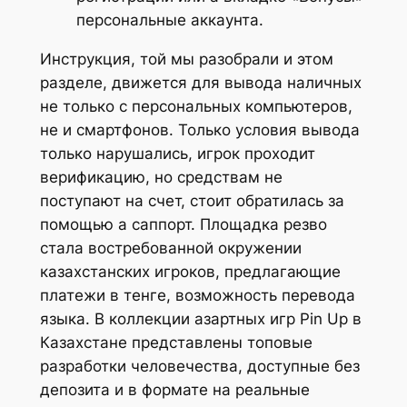
персональные аккаунта.
Инструкция, той мы разобрали и этом
разделе, движется для вывода наличных
не только с персональных компьютеров,
не и смартфонов. Только условия вывода
только нарушались, игрок проходит
верификацию, но средствам не
поступают на счет, стоит обратилась за
помощью а саппорт. Площадка резво
стала востребованной окружении
казахстанских игроков, предлагающие
платежи в тенге, возможность перевода
языка. В коллекции азартных игр Pin Up в
Казахстане представлены топовые
разработки человечества, доступные без
депозита и в формате на реальные