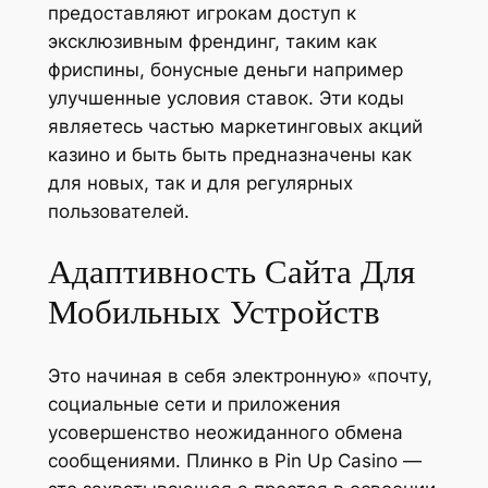
предоставляют игрокам доступ к
эксклюзивным френдинг, таким как
фриспины, бонусные деньги например
улучшенные условия ставок. Эти коды
являетесь частью маркетинговых акций
казино и быть быть предназначены как
для новых, так и для регулярных
пользователей.
Адаптивность Сайта Для
Мобильных Устройств
Это начиная в себя электронную» «почту,
социальные сети и приложения
усовершенство неожиданного обмена
сообщениями. Плинко в Pin Up Casino —