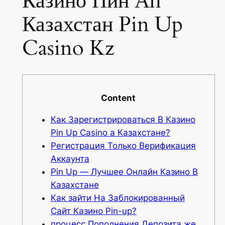
Казино Пин Ап
Казахстан Pin Up
Casino Kz
Content
Как Зарегистрироваться В Казино
Pin Up Casino а Казахстане?
Регистрация Только Верификация
Аккаунта
Pin Up — Лучшее Онлайн Казино В
Казахстане
Как зайти На Заблокированный
Сайт Казино Pin-up?
процесс Пополнения Депозита же