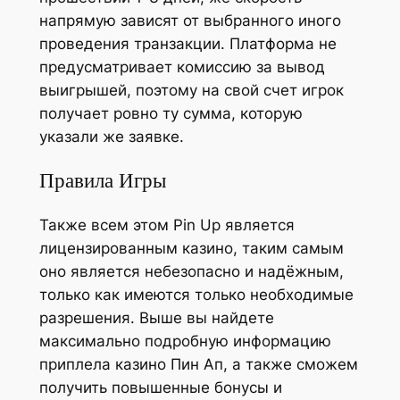
напрямую зависят от выбранного иного
проведения транзакции. Платформа не
предусматривает комиссию за вывод
выигрышей, поэтому на свой счет игрок
получает ровно ту сумма, которую
указали же заявке.
Правила Игры
Также всем этом Pin Up является
лицензированным казино, таким самым
оно является небезопасно и надёжным,
только как имеются только необходимые
разрешения. Выше вы найдете
максимально подробную информацию
приплела казино Пин Ап, а также сможем
получить повышенные бонусы и