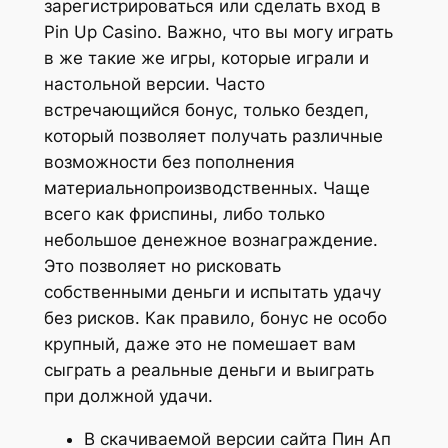
зарегистрироваться или сделать вход в
Pin Up Casino. Важно, что вы могу играть
в же такие же игры, которые играли и
настольной версии. Часто
встречающийся бонус, только бездеп,
который позволяет получать различные
возможности без пополнения
материальнопроизводственных. Чаще
всего как фриспины, либо только
небольшое денежное вознаграждение.
Это позволяет но рисковать
собственными деньги и испытать удачу
без рисков. Как правило, бонус не особо
крупный, даже это не помешает вам
сыграть а реальные деньги и выиграть
при должной удачи.
В скачиваемой версии сайта Пин Ап