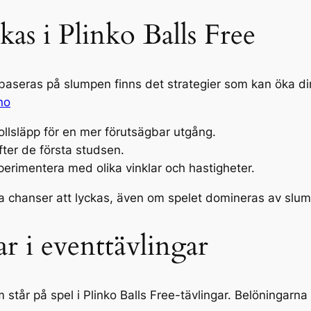
ckas i Plinko Balls Free
baseras på slumpen finns det strategier som kan öka di
no
ollsläpp för en mer förutsägbar utgång.
ter de första studsen.
perimentera med olika vinklar och hastigheter.
dina chanser att lyckas, även om spelet domineras av slu
r i eventtävlingar
 står på spel i Plinko Balls Free-tävlingar. Belöningar