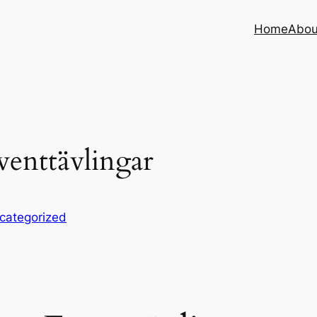
Home
Abou
venttävlingar
categorized