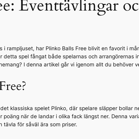
ree: Eventtävlingar 
s i rampljuset, har Plinko Balls Free blivit en favorit i 
r detta spel fångat både spelarnas och arrangörernas i
nemang? I denna artikel går vi igenom allt du behöver v
 Free?
et klassiska spelet Plinko, där spelare släpper bollar ner
poäng när de landar i olika fack längst ner. Denna varia
 tävla för såväl ära som priser.