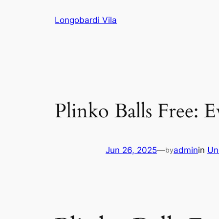
Skip
Longobardi Vila
to
content
Plinko Balls Free: E
Jun 26, 2025
—
admin
in
Un
by