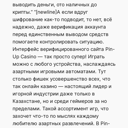
выводить деньги, ото наличных до
крипты.” “[newline]А если вдруг
шифрование как-то подводит, то нет, всё
надежно, даже верификация аккаунта
перед единственным выводом средств
помогаете контролировать ситуацию.
Интерфейс верифицированного сайта Pin-
Up Casino — так просто супер! Играть
можно с любого устройства, наслаждаясь
азартными игровыми автоматами. Тут
столько фишек усовершенство всех, что
так онлайн казино — настоящий лидер и
игорной индустрии даже только в
Казахстане, но и среди геймеров за но
пределами. Такой ассортимент игр, что
захочет что-то по мыслях каждому
любителю азартных развлечений. В Pin-