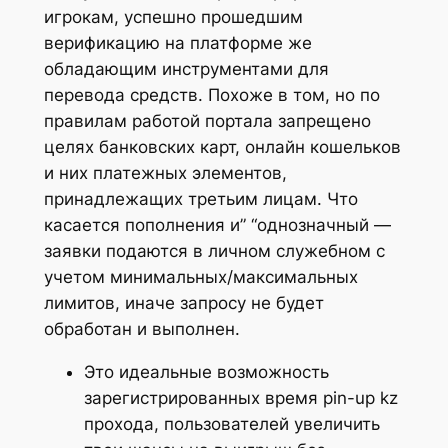
игрокам, успешно прошедшим
верификацию на платформе же
обладающим инструментами для
перевода средств. Похоже в том, но по
правилам работой портала запрещено
целях банковских карт, онлайн кошельков
и них платежных элементов,
принадлежащих третьим лицам. Что
касается пополнения и” “однозначный —
заявки подаются в личном служебном с
учетом минимальных/максимальных
лимитов, иначе запросу не будет
обработан и выполнен.
Это идеальные возможность
зарегистрированных время pin-up kz
прохода, пользователей увеличить