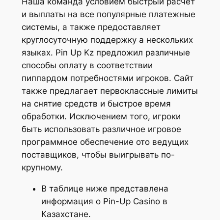
Наша команда условием быстрый расчет
и выплаты на все популярные платежные
системы, а также предоставляет
круглосуточную поддержку а нескольких
языках. Pin Up Kz предложил различные
способы оплату в соответствии
пиппардом потребностями игроков. Сайт
также предлагает первоклассные лимиты
на снятие средств и быстрое время
обработки. Исключением того, игроки
быть использовать различное игровое
программное обеспечение ото ведущих
поставщиков, чтобы выигрывать по-
крупному.
В таблице ниже представлена
информация о Pin-Up Casino в
Казахстане.