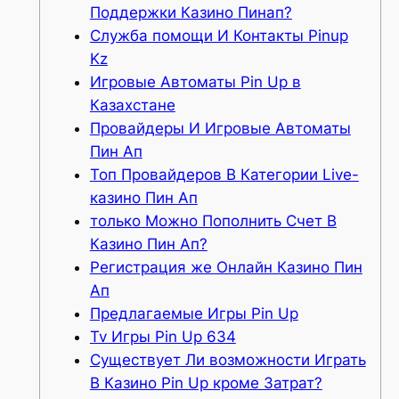
Поддержки Казино Пинап?
Служба помощи И Контакты Pinup
Kz
Игровые Автоматы Pin Up в
Казахстане
Провайдеры И Игровые Автоматы
Пин Ап
Топ Провайдеров В Категории Live-
казино Пин Ап
только Можно Пополнить Счет В
Казино Пин Ап?
Регистрация же Онлайн Казино Пин
Ап
Предлагаемые Игры Pin Up
Tv Игры Pin Up 634
Существует Ли возможности Играть
В Казино Pin Up кроме Затрат?