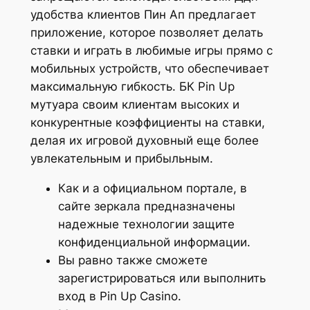
удобства клиентов Пин Ап предлагает
приложение, которое позволяет делать
ставки и играть в любимые игры прямо с
мобильных устройств, что обеспечивает
максимальную гибкость. БК Pin Up
мутуара своим клиентам высоких и
конкурентные коэффициенты на ставки,
делая их игровой духовный еще более
увлекательным и прибыльным.
Как и а официальном портале, в
сайте зеркала предназначены
надежные технологии защите
конфиденциальной информации.
Вы равно также сможете
зарегистрироваться или выполнить
вход в Pin Up Casino.