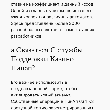
ставки на коэффициент и данный исход.
Одной из главных учетом является его
узкая коллекция различных автоматов.
Здесь представлены более 3000
разнообразных слотов от самых лучших
разработчиков.
а Связаться С службы
Поддержки Казино
Пинап?
Его важнее использовать в
предназначенной форме, чтобы
активировать новый аккаунт.
Собственные операции в ПинАп 634 КЗ
доступной только зарегистрированным