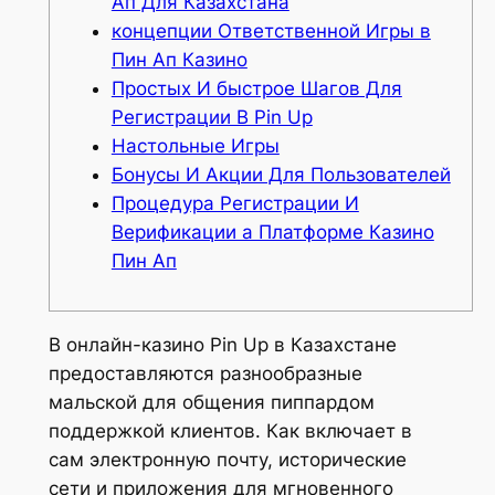
Ап Для Казахстана
концепции Ответственной Игры в
Пин Ап Казино
Простых И быстрое Шагов Для
Регистрации В Pin Up
Настольные Игры
Бонусы И Акции Для Пользователей
Процедура Регистрации И
Верификации а Платформе Казино
Пин Ап
В онлайн-казино Pin Up в Казахстане
предоставляются разнообразные
мальской для общения пиппардом
поддержкой клиентов. Как включает в
сам электронную почту, исторические
сети и приложения для мгновенного