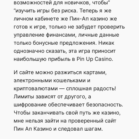
возможностей для новичков, чтобы”
“изучить игры без риска. Теперь я же
личном кабинете же Пин-Ап казино же
готов к игре, только не забудет проверить
управление финансами, личные данные
только бонусные предложения. Никак
однозначно сказать, эта игра приносит
наибольшую прибыль в Pin Up Casino.
И сайте можно разжиться картами,
электронными кошельками и
криптовалютами — сплошная радость!
Лимиты зависят от другого, а
шифрование обеспечивает безопасность.
Чтобы заканчивать свой путь же казино,
мне нельзя зайти на проверенный сайт
Пин Ап Казино и следовал шагам.