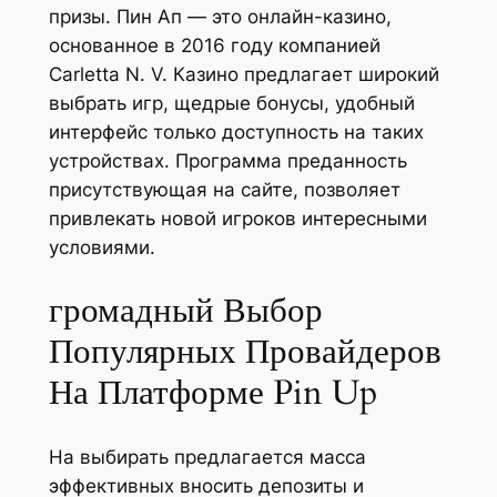
призы. Пин Ап — это онлайн-казино,
основанное в 2016 году компанией
Сarletta N. V. Казино предлагает широкий
выбрать игр, щедрые бонусы, удобный
интерфейс только доступность на таких
устройствах. Программа преданность
присутствующая на сайте, позволяет
привлекать новой игроков интересными
условиями.
громадный Выбор
Популярных Провайдеров
На Платформе Pin Up
На выбирать предлагается масса
эффективных вносить депозиты и