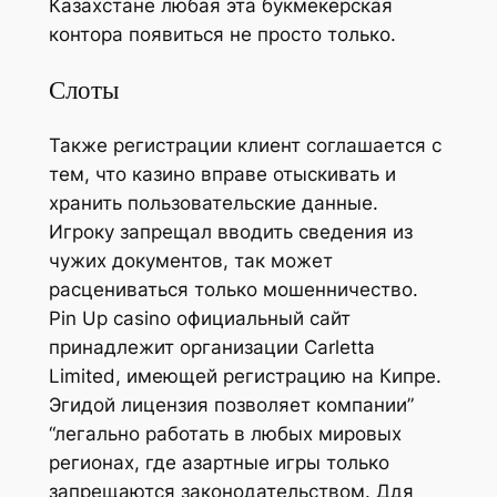
Казахстане любая эта букмекерская
контора появиться не просто только.
Слоты
Также регистрации клиент соглашается с
тем, что казино вправе отыскивать и
хранить пользовательские данные.
Игроку запрещал вводить сведения из
чужих документов, так может
расцениваться только мошенничество.
Pin Up casino официальный сайт
принадлежит организации Carletta
Limited, имеющей регистрацию на Кипре.
Эгидой лицензия позволяет компании”
“легально работать в любых мировых
регионах, где азартные игры только
запрещаются законодательством. Ддя