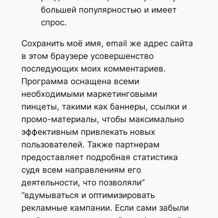
большей популярностью и имеет
спрос.
Сохранить моё имя, email же адрес сайта
в этом браузере усовершенство
последующих моих комментариев.
Программа оснащена всеми
необходимыми маркетинговыми
пинцеты, такими как баннеры, ссылки и
промо-материалы, чтобы максимально
эффективным привлекать новых
пользователей. Также партнерам
предоставляет подробная статистика
судя всем направлениям его
деятельности, что позволяли”
“вдумываться и оптимизировать
рекламные кампании. Если сами забыли