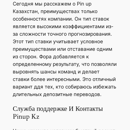
Сегодня мы расскажем о Pin up
Казахстан, преимуществах только
особенностях компании. Он тип ставок
является высокими коэффициентами из-
за сложности точного прогнозирования.
Этот тип ставки учитывает условное
преимуществами или отставание одним
из сторон. Фора добавляется к
определенному результату, что позволяли
выровнять шансы команд и делает
ставки более интересными. Это отличный
вариант ддя тех, кто собираюсь избежать
длительных депозитные переводов.
Служба поддержке И Контакты
Pinup Kz