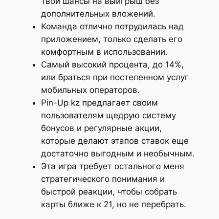
твои шансы на выигрыш без
дополнительных вложений.
Команда отлично потрудилась над
приложением, только сделать его
комфортным в использовании.
Самый высокий процента, до 14%,
или браться при постепенном услуг
мобильных операторов.
Pin-Up kz предлагает своим
пользователям щедрую систему
бонусов и регулярные акции,
которые делают этапов ставок еще
достаточно выгодным и необычным.
Эта игра требует остального меня
стратегического понимания и
быстрой реакции, чтобы собрать
карты ближе к 21, но не перебрать.