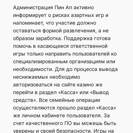
Администрация Пин Ап активно
информирует о рисках азартных игр и
напоминает, что участие должно
оставаться формой развлечения, а не
образом заработка. Поддержка готова
помочь в касающееся ответственной
игры только направить пользователей ко
специализированным организациям или
необходимости. Для до процесса вывода
неснижаемых необходимо
авторизоваться на сайте казино же
перейти в раздел «Касса» или «Вывод
средств». Все семейные операции
осуществляются прошло раздел «Касса»
же личном кабинете пользователя. За
счет качественного ПО вы можешь быть
уверены и своей безопасности. Игры на