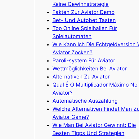
Keine Gewinnstrategie
Fakten Zur Aviator Demo
Bet- Und Autobet Tasten
Top Online Spielhallen Für
Spielautomaten
Wie Kann Ich Die Echtgeldversion 
Aviator Zocken?
Paroli-system Für Aviator
Wettmöglichkeiten Bei Aviator
Alternativen Zu Aviator
Qual É O Multiplicador Máximo No
Aviator?
Automatische Auszahlung
Welche Alternativen Findet Man Z
Aviator Game?
Wie Man Bei Aviator Gewinnt: Die
Besten Tipps Und Strategien