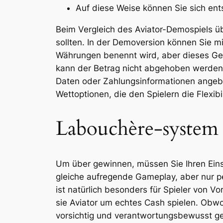
Auf diese Weise können Sie sich en
Beim Vergleich des Aviator-Demospiels üb
sollten. In der Demoversion können Sie m
Währungen benennt wird, aber dieses Gel
kann der Betrag nicht abgehoben werden
Daten oder Zahlungsinformationen angeb
Wettoptionen, die den Spielern die Flexibi
Labouchère-system 
Um über gewinnen, müssen Sie Ihren Einsa
gleiche aufregende Gameplay, aber nur per
ist natürlich besonders für Spieler von V
sie Aviator um echtes Cash spielen. Obwoh
vorsichtig und verantwortungsbewusst ge