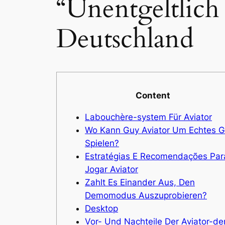
“Unentgeltlich
Deutschland
Content
Labouchère-system Für Aviator
Wo Kann Guy Aviator Um Echtes G
Spielen?
Estratégias E Recomendações Par
Jogar Aviator
Zahlt Es Einander Aus, Den
Demomodus Auszuprobieren?
Desktop
Vor- Und Nachteile Der Aviator-d