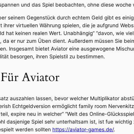
tspannen und das Spiel beobachten, ohne diese woche
er seinem Gegenstück durch echtem Geld gibt es einige
it ihrer virtuellen Währung spielen, die je aufgrund We
d hat keinen realen Wert. Unabhängig” “davon, wie viel
, da er nur zum Üben dient. Außerdem müssen Sie beim
en. Insgesamt bietet Aviator eine ausgewogene Misch
lität besorgen, ihren Spielstil zu bestimmen.
Für Aviator
tz auszahlen lassen, bevor welcher Multiplikator abstü
ish Echtgeldversion ermöglicht family room Nervenkitze
orteil, expire neu in welcher” “Welt des Online-Glückssp
l dasjenige Spiel sehr unterhaltsam ist, ist fue wichtig
spielt werden sollten
https://aviator-games.de/
.