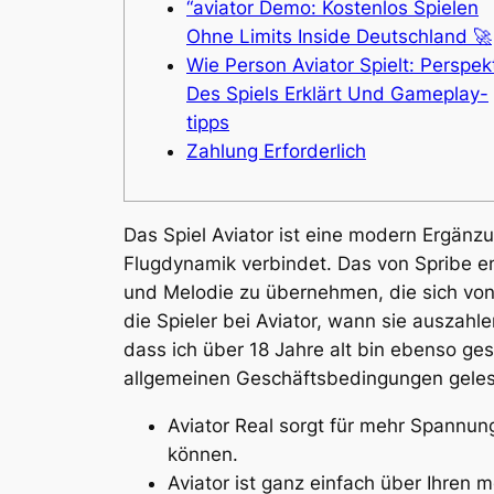
“aviator Demo: Kostenlos Spielen
Ohne Limits Inside Deutschland 🚀
Wie Person Aviator Spielt: Perspek
Des Spiels Erklärt Und Gameplay-
tipps
Zahlung Erforderlich
Das Spiel Aviator ist eine modern Ergänz
Flugdynamik verbindet. Das von Spribe ent
und Melodie zu übernehmen, die sich von
die Spieler bei Aviator, wann sie auszahl
dass ich über 18 Jahre alt bin ebenso ges
allgemeinen Geschäftsbedingungen geles
Aviator Real sorgt für mehr Spannun
können.
Aviator ist ganz einfach über Ihren