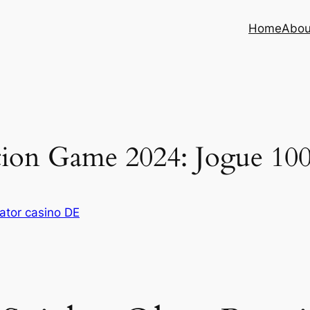
Home
Abou
ion Game 2024: Jogue 100
iator casino DE