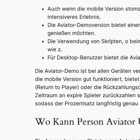
Auch wenn die mobile Version stomac
intensiveres Erlebnis.
Die Aviator-Demoversion bietet einen
genießen möchten.
Die Verwendung von Skripten, o beim
wie z.
Für Desktop-Benutzer bietet die Avia
Die Aviator-Demo ist bei allen Geräten ve
die mobile Version gut funktioniert, biete
(Return to Player) oder die Rückzahlungsq
Zeitraum an expire Spieler zurückzahlen s
sodass der Prozentsatz langfristig genau i
Wo Kann Person Aviator 