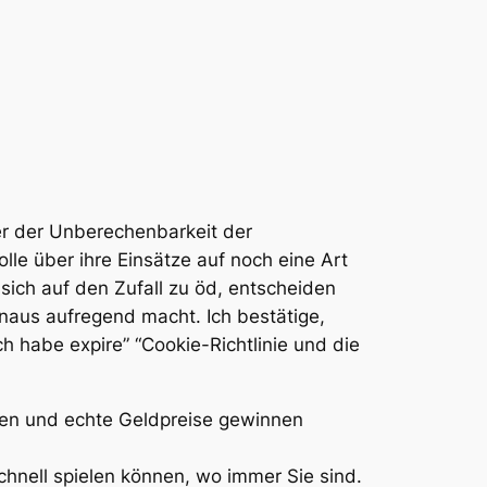
ber der Unberechenbarkeit der
lle über ihre Einsätze auf noch eine Art
ich auf den Zufall zu öd, entscheiden
inaus aufregend macht. Ich bestätige,
ch habe expire” “Cookie-Richtlinie und die
zen und echte Geldpreise gewinnen
chnell spielen können, wo immer Sie sind.