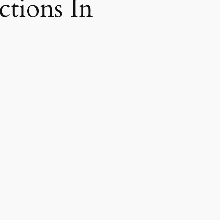
ctions In