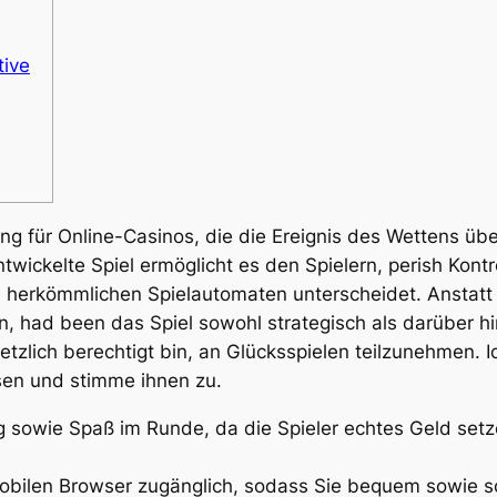
tive
ung für Online-Casinos, die die Ereignis des Wettens ü
wickelte Spiel ermöglicht es den Spielern, perish Kontro
 herkömmlichen Spielautomaten unterscheidet. Anstatt s
en, had been das Spiel sowohl strategisch als darüber h
etzlich berechtigt bin, an Glücksspielen teilzunehmen. I
en und stimme ihnen zu.
g sowie Spaß im Runde, da die Spieler echtes Geld set
 mobilen Browser zugänglich, sodass Sie bequem sowie s