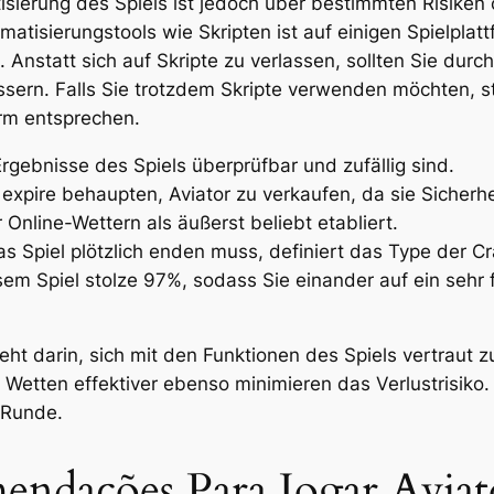
sierung des Spiels ist jedoch über bestimmten Risiken 
tisierungstools wie Skripten ist auf einigen Spielplat
. Anstatt sich auf Skripte zu verlassen, sollten Sie du
ssern. Falls Sie trotzdem Skripte verwenden möchten, ste
orm entsprechen.
Ergebnisse des Spiels überprüfbar und zufällig sind.
, expire behaupten, Aviator zu verkaufen, da sie Sicherh
 Online-Wettern als äußerst beliebt etabliert.
s Spiel plötzlich enden muss, definiert das Type der Cr
sem Spiel stolze 97%, sodass Sie einander auf ein sehr
teht darin, sich mit den Funktionen des Spiels vertraut z
e Wetten effektiver ebenso minimieren das Verlustrisiko
 Runde.
mendações Para Jogar Aviat