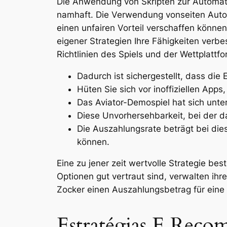
Die Anwendung von Skripten zur Automati
namhaft. Die Verwendung vonseiten Automa
einen unfairen Vorteil verschaffen können
eigener Strategien Ihre Fähigkeiten verbe
Richtlinien des Spiels und der Wettplattf
Dadurch ist sichergestellt, dass die 
Hüten Sie sich vor inoffiziellen Apps
Das Aviator-Demospiel hat sich unter
Diese Unvorhersehbarkeit, bei der da
Die Auszahlungsrate beträgt bei die
können.
Eine zu jener zeit wertvolle Strategie bes
Optionen gut vertraut sind, verwalten ihr
Zocker einen Auszahlungsbetrag für eine
Estratégias E Reco