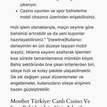
çıkarıyor.
Casino oyunları ve spor bahislerine
mobil cihazınız üzerinden erişebilirsiniz.
Hızlı işlem olanaklarıyla, maçın seyrine göre
bahsinizi artırabilir ya da yeni kuponlar
hazırlayabilirsiniz.” “[newline]Kullanıcı
deneyimini en üst düzeye taşıyan mobil
arayüz, tıklama sayısını azaltarak işlemleri
kısa sürede tamamlamanızı mümkün kılıyor.
Bahis sektöründe öne çıkan kriterlerden biri,
siteye hızlı ve kolay şekilde ulaşabilmektir.
Sık sık değişen yasal düzenlemeler ve
engellemeler, kullanıcıların siteye erişimini
bazen güçleştirebilir.
Mostbet Türkiye: Canlı Casino Ve