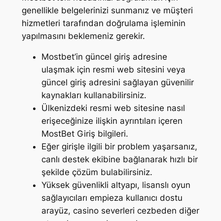
genellikle belgelerinizi sunmanız ve müşteri
hizmetleri tarafından doğrulama işleminin
yapılmasını beklemeniz gerekir.
Mostbet’in güncel giriş adresine
ulaşmak için resmi web sitesini veya
güncel giriş adresini sağlayan güvenilir
kaynakları kullanabilirsiniz.
Ülkenizdeki resmi web sitesine nasıl
erişeceğinize ilişkin ayrıntıları içeren
MostBet Giriş bilgileri.
Eğer girişle ilgili bir problem yaşarsanız,
canlı destek ekibine bağlanarak hızlı bir
şekilde çözüm bulabilirsiniz.
Yüksek güvenlikli altyapı, lisanslı oyun
sağlayıcıları empieza kullanıcı dostu
arayüz, casino severleri cezbeden diğer