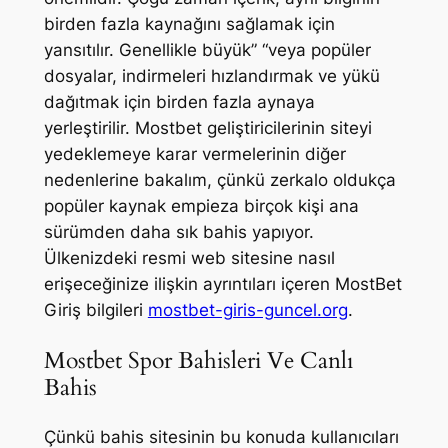
birden fazla kaynağını sağlamak için
yansıtılır. Genellikle büyük” “veya popüler
dosyalar, indirmeleri hızlandırmak ve yükü
dağıtmak için birden fazla aynaya
yerleştirilir. Mostbet geliştiricilerinin siteyi
yedeklemeye karar vermelerinin diğer
nedenlerine bakalım, çünkü zerkalo oldukça
popüler kaynak empieza birçok kişi ana
sürümden daha sık bahis yapıyor.
Ülkenizdeki resmi web sitesine nasıl
erişeceğinize ilişkin ayrıntıları içeren MostBet
Giriş bilgileri
mostbet-giris-guncel.org
.
Mostbet Spor Bahisleri Ve Canlı
Bahis
Çünkü bahis sitesinin bu konuda kullanıcıları