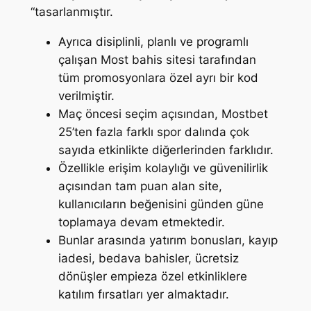
“tasarlanmıştır.
Ayrıca disiplinli, planlı ve programlı
çalışan Most bahis sitesi tarafından
tüm promosyonlara özel ayrı bir kod
verilmiştir.
Maç öncesi seçim açısından, Mostbet
25’ten fazla farklı spor dalında çok
sayıda etkinlikte diğerlerinden farklıdır.
Özellikle erişim kolaylığı ve güvenilirlik
açısından tam puan alan site,
kullanıcıların beğenisini günden güne
toplamaya devam etmektedir.
Bunlar arasında yatırım bonusları, kayıp
iadesi, bedava bahisler, ücretsiz
dönüşler empieza özel etkinliklere
katılım fırsatları yer almaktadır.