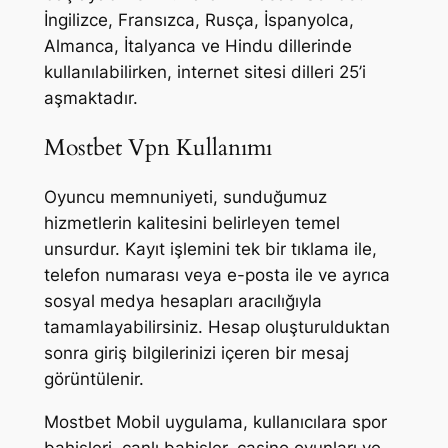
İngilizce, Fransızca, Rusça, İspanyolca,
Almanca, İtalyanca ve Hindu dillerinde
kullanılabilirken, internet sitesi dilleri 25’i
aşmaktadır.
Mostbet Vpn Kullanımı
Oyuncu memnuniyeti, sunduğumuz
hizmetlerin kalitesini belirleyen temel
unsurdur. Kayıt işlemini tek bir tıklama ile,
telefon numarası veya e-posta ile ve ayrıca
sosyal medya hesapları aracılığıyla
tamamlayabilirsiniz. Hesap oluşturulduktan
sonra giriş bilgilerinizi içeren bir mesaj
görüntülenir.
Mostbet Mobil uygulama, kullanıcılara spor
bahisleri, canlı bahisler, casino oyunları ve