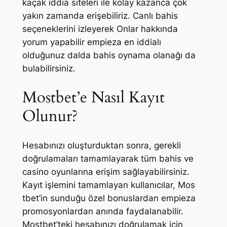
kaçak iddia siteleri ile kolay kazanca çok
yakın zamanda erişebiliriz. Canlı bahis
seçeneklerini izleyerek Onlar hakkında
yorum yapabilir empieza en iddialı
olduğunuz dalda bahis oynama olanağı da
bulabilirsiniz.
Mostbet’e Nasıl Kayıt
Olunur?
Hesabınızı oluşturduktan sonra, gerekli
doğrulamaları tamamlayarak tüm bahis ve
casino oyunlarına erişim sağlayabilirsiniz.
Kayıt işlemini tamamlayan kullanıcılar, Mos
tbet’in sunduğu özel bonuslardan empieza
promosyonlardan anında faydalanabilir.
Mostbet’teki hesabınızı doğrulamak için