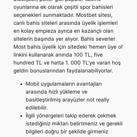
oyunlarına ek olarak çeşitli spor bahisleri
seçenekleri sunmaktadır. Mostbet sitesi,
canlı bahis siteleri arasında üyelik işlemleri
en kolay empieza ayrıca en kazançlı olan
sitelerin başında yer alıyor. Bahis severler
Most bahis üyelik için sitedeki ‘hemen üye ol’
linkini kullanarak anında 100 TL, five
hundred TL ve hatta 1. 000 TL’ye varan hoş
geldin bonuslarından faydalanabiliyorlar.
Mobil uygulamaların avantajları
arasında hızlı yükleme ve
basitleştirilmiş arayüzler not really
edilebilir.
İlgili yönergeleri takip ederek çekmek
istediğiniz miktarı belirtmeniz ve gerekli
bilgileri doğru bir şekilde girmeniz