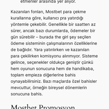
etmenler arasında yer alıyor.
Kazanılan fonları, Mostbet para çekme
kurallarına göre, kullanıcı pra yatırdığı
yöntemle çekebilir. Genellikle bir saatten az
sürer, ancak bazı durumlarda, ödemeler bir
gün sürebilir – burada the girl şey seçilen
ödeme sisteminin çalışmalarının özelliklerine
de bağlıdır. Yara yatırılırken ve kazanılan
para çekilirken komisyonu alınmıyor. Sisteme
gelince, seçenekler oldukça geniştir çünkü
hem oyunun sonucuna hem de handikaba,
toplam empieza diğerlerine bahis
oynayabilirsiniz. Bazı maçlarda özel bahisler
mevcuttur, örneğin bireysel dönemlerin
sonucuna bahis.
Mostbet Promosyon