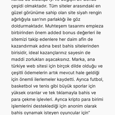
çeşidi olmaktadır. Tüm siteler arasındaki en
güzel görünüme sahip olan site siyah rengin
ağırlığıyla sarı’nın parlaklığı ile göz
doldurmaktadır. Muhteşem tasarımı empieza
birbirinden önem added bonus değerleri ile
sitemizi takip edenlere her daim afin de
kazandırmak adına best bahis sitelerinden
birisidir, ideal kazançlarınız sayesin de
maddi zorlukları aşacaksınız. Marka, ana
türkiye web sitesi için birçok dilde olduğu ve
çeşitli ödemelerin artık mevcut hale geldiği
için önemli ilerlemeler kaydetti. Ayrıca futbol,
basketbol ve tenis gibi büyük sporlar için
yüksek oranlar ve tek tıklamayla bahis ve
para çekme işlevleri. Ayrıca kripto para birimi
işlemlerini desteklediği için anonim olarak
bahis oynamak isteyen oyuncular için”