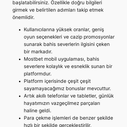
başlatabilirsiniz. Özellikle doğru bilgileri
girmek ve belirtilen adımları takip etmek
önemlidir.
Kullanıcılarına yüksek oranlar, geniş
oyun seçenekleri ve cazip promosyonlar
sunarak bahis severlerin ilgisini çeken
bir markadır.
Mostbet mobil uygulaması, bahis
severlere kolaylık ve esneklik sunan bir
platformdur.
Platform içerisinde çeşit çeşit
sayamayacağımız bonuslar mevcuttur.
Artık akıllı telefonlar ve tabletler, günlük
hayatımızın vazgeçilmez parçaları
haline geldi.
Para çekme işlemleri de benzer şekilde
hızlı bir şekilde gerçekleştirilir,