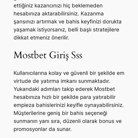
ettiğiniz kazancınızı hiç beklemeden
hesabınıza aktarabilirsiniz. Kazanma
şansınızı artırmak ve bahis keyfinizi dorukta
yaşamak istiyorsanız, belli başlı stratejilere
dikkat etmeniz önerilir.
Mostbet Giriş Sss
Kullanıcılarına kolay ve güvenli bir şekilde em
virtude de yatırma imkanı sunmaktadır.
Yukarıdaki adımları takip ederek Mostbet
hesabınıza hızlı bir şekilde para yatırabilir
empieza bahislerinizi keyifle oynayabilirsiniz.
Müşterilerine geniş bir bahis seçeneği
sunmanın yanı sıra, düzenli olarak bonus ve
promosyonlar da sunar.