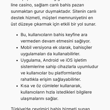
line casino, sağlam canlı bahis pazarı
sunmaktan gurur duymaktadır. Sitenin canlı
destek hizmeti, müşteri memnuniyetini en
üst düzeye çıkarmak için etkili bir yol sunar.
Bu, kullanıcıların bahis keyfine ara
vermeden devam etmesini sağlıyor.
Mobil versiyona ek olarak, bahisçiler
uygulamaları da kullanabilirler.
Uygulama, Android ve iOS işletim
sistemlerine sahip cihazlarla uyumludur
ve kullanıcılar bu platformlarda
rahatlıkla erişim sağlayabilirler.
Kısa ve öz cümleler kullanarak,
kullanıcıların hızla istedikleri bilgilere
ulaşmalarını sağlar.
Türkiye’de çevrimiçi bahis hizmeti sunan