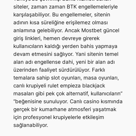
siteler, zaman zaman BTK engellemeleriyle
karşılaşabiliyor. Bu engellemeler, sitenin
adının kısa süreliğine erişilemez olması
anlamına gelebiliyor. Ancak Mostbet güncel
giriş linkleri, hemen devreye girerek
kullanıcıların kaldığı yerden bahis yapmaya
devam etmesini sağlıyor. Yani sitenin temel
alan adı engellense dahi, yeni bir alan adı
üzerinden faaliyet sürdürülüyor. Farklı
temalara sahip slot oyunları, masa oyunları,
canlı krupiyeli rulet empieza blackjack
masaları gibi pek çok alternatif, kullanıcıların”
“beğenisine sunuluyor. Canlı casino kısmında
gerçek bir kumarhane atmosferi yaşatmak
için profesyonel krupiyelerle etkileşim
sağlanabiliyor.