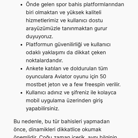
Önde gelen spor bahis platformlarından
biri olmaktan ve yüksek kaliteli
hizmetlerimiz ve kullanıcı dostu
arayüzümüzle tanınmaktan gurur
duyuyoruz.
Platformun güvenilirliği ve kullanıcı
odaklı yaklaşımı da dikkat çeken
noktalardandır.
Ankete katılan ve doldurulan tüm
oyunculara Aviator oyunu için 50
mostbet jeton ve a few freespin verilir.
Kullanıcı adınız ve şifreniz ile kolayca
mobil uygulama üzerinden giriş
yapabilirsiniz.
Bu nedenle, bu tür bahisleri yapmadan
önce, dinamikleri dikkatlice okumak
önemlidir. Çoğu zaman içerik, aynı bilginin