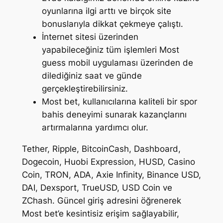
oyunlarına ilgi arttı ve birçok site
bonuslarıyla dikkat çekmeye çalıştı.
İnternet sitesi üzerinden
yapabileceğiniz tüm işlemleri Most
guess mobil uygulaması üzerinden de
dilediğiniz saat ve günde
gerçekleştirebilirsiniz.
Most bet, kullanıcılarına kaliteli bir spor
bahis deneyimi sunarak kazançlarını
artırmalarına yardımcı olur.
Tether, Ripple, BitcoinCash, Dashboard,
Dogecoin, Huobi Expression, HUSD, Casino
Coin, TRON, ADA, Axie Infinity, Binance USD,
DAI, Dexsport, TrueUSD, USD Coin ve
ZChash. Güncel giriş adresini öğrenerek
Most bet’e kesintisiz erişim sağlayabilir,