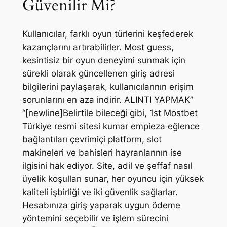
Güvenilir Mi?
Kullanıcılar, farklı oyun türlerini keşfederek
kazançlarını artırabilirler. Most guess,
kesintisiz bir oyun deneyimi sunmak için
sürekli olarak güncellenen giriş adresi
bilgilerini paylaşarak, kullanıcılarının erişim
sorunlarını en aza indirir. ALINTI YAPMAK”
“[newline]Belirtile bileceği gibi, 1st Mostbet
Türkiye resmi sitesi kumar empieza eğlence
bağlantıları çevrimiçi platform, slot
makineleri ve bahisleri hayranlarının ise
ilgisini hak ediyor. Site, adil ve şeffaf nasıl
üyelik koşulları sunar, her oyuncu için yüksek
kaliteli işbirliği ve iki güvenlik sağlarlar.
Hesabınıza giriş yaparak uygun ödeme
yöntemini seçebilir ve işlem sürecini