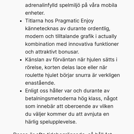
adrenalinfylld spelmiljö på våra mobila
enheter.
Titlarna hos Pragmatic Enjoy
kännetecknas av durante ordentlig,
modern och tilltalande grafik i actually
kombination med innovativa funktioner
och attraktivt bonusar.
Känslan av förväntan när hjulen sätts i
rörelse, korten delas lace eller när
roulette hjulet börjar snurra är verkligen
enastående.
Enligt oss håller var och durante av
betalningsmetoderna hög klass, något
som innebär att oberoende av vilken
du väljer kommer du att avnjuta en
härlig spelupplevelse.