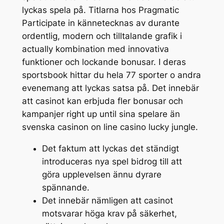
lyckas spela på. Titlarna hos Pragmatic
Participate in kännetecknas av durante
ordentlig, modern och tilltalande grafik i
actually kombination med innovativa
funktioner och lockande bonusar. I deras
sportsbook hittar du hela 77 sporter o andra
evenemang att lyckas satsa på. Det innebär
att casinot kan erbjuda fler bonusar och
kampanjer right up until sina spelare än
svenska casinon on line casino lucky jungle.
Det faktum att lyckas det ständigt
introduceras nya spel bidrog till att
göra upplevelsen ännu dyrare
spännande.
Det innebär nämligen att casinot
motsvarar höga krav på säkerhet,