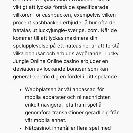
viktigt att lyckas förstå de specificerade
villkoren för cashbacken, exempelvis vilken
procent sashbacken erbjuder å hur ofta de
betalas ut luckyjungle-sverige. com. När de
kommer till att lyckas maximera din
spelupplevelse på ett nätcasino, är att förstå
vilka bonusar och erbjuds avgörande. Lucky
Jungle Online Online casino erbjuder en
deviation av lockande bonusar som kan
general electric dig en fördel i ditt spelande.
Webbplatsen är väl anpassad för
mobila apparater och ni nachrichten
enkelt navigera, leta fram spel å
genomföra transaktioner geradlinig från
vår mobila enhet.
Nätcasinot innehåller flera spel med