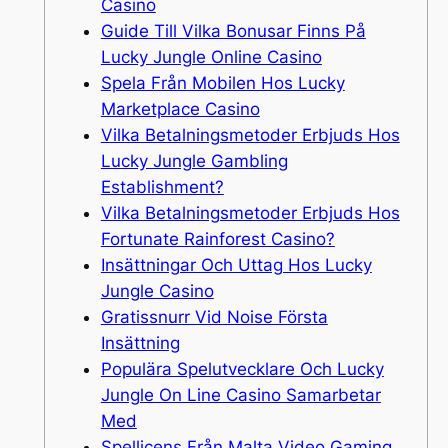
Casino
Guide Till Vilka Bonusar Finns På
Lucky Jungle Online Casino
Spela Från Mobilen Hos Lucky
Marketplace Casino
Vilka Betalningsmetoder Erbjuds Hos
Lucky Jungle Gambling
Establishment?
Vilka Betalningsmetoder Erbjuds Hos
Fortunate Rainforest Casino?
Insättningar Och Uttag Hos Lucky
Jungle Casino
Gratissnurr Vid Noise Första
Insättning
Populära Spelutvecklare Och Lucky
Jungle On Line Casino Samarbetar
Med
Spellicens Från Malta Video Gaming