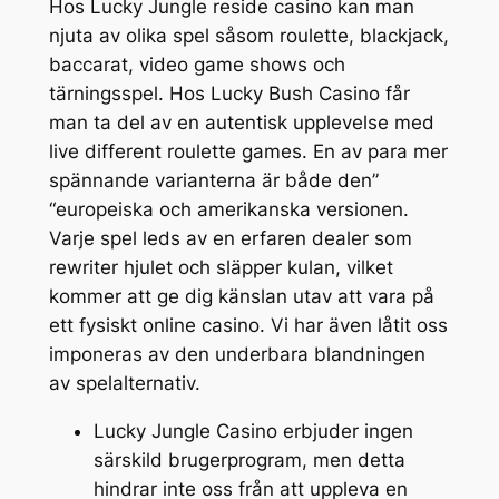
Hos Lucky Jungle reside casino kan man
njuta av olika spel såsom roulette, blackjack,
baccarat, video game shows och
tärningsspel. Hos Lucky Bush Casino får
man ta del av en autentisk upplevelse med
live different roulette games. En av para mer
spännande varianterna är både den”
“europeiska och amerikanska versionen.
Varje spel leds av en erfaren dealer som
rewriter hjulet och släpper kulan, vilket
kommer att ge dig känslan utav att vara på
ett fysiskt online casino. Vi har även låtit oss
imponeras av den underbara blandningen
av spelalternativ.
Lucky Jungle Casino erbjuder ingen
särskild brugerprogram, men detta
hindrar inte oss från att uppleva en