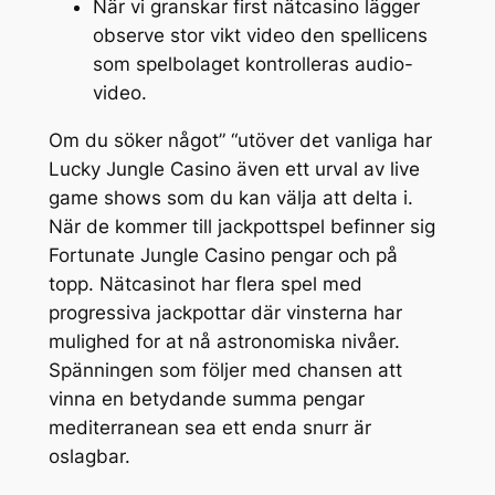
När vi granskar first nätcasino lägger
observe stor vikt video den spellicens
som spelbolaget kontrolleras audio-
video.
Om du söker något” “utöver det vanliga har
Lucky Jungle Casino även ett urval av live
game shows som du kan välja att delta i.
När de kommer till jackpottspel befinner sig
Fortunate Jungle Casino pengar och på
topp. Nätcasinot har flera spel med
progressiva jackpottar där vinsterna har
mulighed for at nå astronomiska nivåer.
Spänningen som följer med chansen att
vinna en betydande summa pengar
mediterranean sea ett enda snurr är
oslagbar.