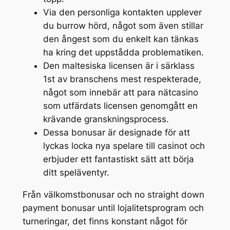
Via den personliga kontakten upplever
du burrow hörd, något som även stillar
den ångest som du enkelt kan tänkas
ha kring det uppstådda problematiken.
Den maltesiska licensen är i särklass
1st av branschens mest respekterade,
något som innebär att para nätcasino
som utfärdats licensen genomgått en
krävande granskningsprocess.
Dessa bonusar är designade för att
lyckas locka nya spelare till casinot och
erbjuder ett fantastiskt sätt att börja
ditt speläventyr.
Från välkomstbonusar och no straight down
payment bonusar until lojalitetsprogram och
turneringar, det finns konstant något för