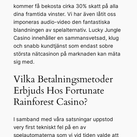
kommer få bekosta cirka 30% skatt på alla
dina framtida vinster. Vi har även låtit oss
imponeras audio-video den fantastiska
blandningen av spelalternativ. Lucky Jungle
Casino innehåller en sammansvetsad, klug
och snabb kundtjänst som endast sobre
största nätcasinon på marknaden kan mäta
sig med.
Vilka Betalningsmetoder
Erbjuds Hos Fortunate
Rainforest Casino?
I samband med våra satsningar uppstod
very first tekniskt fel på en av
spelautomaterna som vi vid tiden valde att