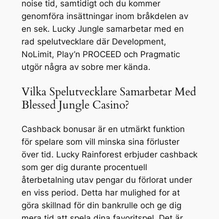
noise tid, samtidigt och du kommer
genomföra insättningar inom bråkdelen av
en sek. Lucky Jungle samarbetar med en
rad spelutvecklare där Development,
NoLimit, Play’n PROCEED och Pragmatic
utgör några av sobre mer kända.
Vilka Spelutvecklare Samarbetar Med
Blessed Jungle Casino?
Cashback bonusar är en utmärkt funktion
för spelare som vill minska sina förluster
över tid. Lucky Rainforest erbjuder cashback
som ger dig durante procentuell
återbetalning utav pengar du förlorat under
en viss period. Detta har mulighed for at
göra skillnad för din bankrulle och ge dig
mera tid att spela dina favoritspel. Det är