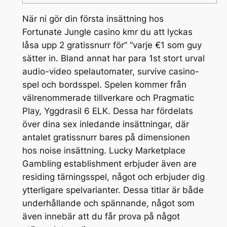
När ni gör din första insättning hos
Fortunate Jungle casino kmr du att lyckas
låsa upp 2 gratissnurr för” “varje €1 som guy
sätter in. Bland annat har para 1st stort urval
audio-video spelautomater, survive casino-
spel och bordsspel. Spelen kommer från
välrenommerade tillverkare och Pragmatic
Play, Yggdrasil 6 ELK. Dessa har fördelats
över dina sex inledande insättningar, där
antalet gratissnurr bares på dimensionen
hos noise insättning. Lucky Marketplace
Gambling establishment erbjuder även are
residing tärningsspel, något och erbjuder dig
ytterligare spelvarianter. Dessa titlar är både
underhållande och spännande, något som
även innebär att du får prova på något