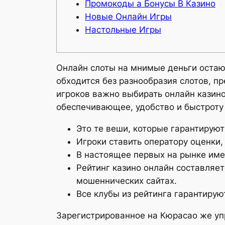
Промокоды а Бонусы В Казино
Новые Онлайн Игры
Настольные Игры
Онлайн слоты на мнимые деньги остают
обходится без разнообразия слотов, пр
игроков важно выбирать онлайн кази
обеспечивающее, удобство и быстроту
Это те веши, которые гарантиру
Игроки ставить оператору оценки,
В настоящее первых на рынке им
Рейтинг казино онлайн составляет
мошеннических сайтах.
Все клубы из рейтинга гарантирую
Зарегистрированное на Кюрасао же упр