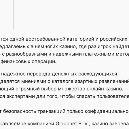
ся одной востребованной категорией и российских 
едлагаемых в немногих казино, где раз игрок найдет
но с разнообразными и надежными платежными мет
 финансовых операций.
ют надежное перевода денежных расходующихся.
 делятся мнениями о каталоге азартных развлечений
еющий огромный выбор множество онлайн казино.
ся экспертами дли того, чтобы спасать пользовател
т безопасность транзакций только конфиденциально
авляемое компанией Globonet B. V., казино завоева