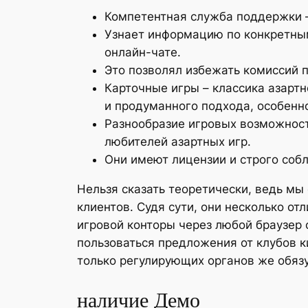
Компетентная служба поддержки 
Узнает информацию по конкретным
онлайн-чате.
Это позволял избежать комиссий 
Карточные игры – классика азартн
и продуманного подхода, особенн
Разнообразие игровых возможност
любителей азартных игр.
Они имеют лицензии и строго собл
Нельзя сказать теоретически, ведь мы
клиентов. Судя сути, они несколько от
игровой конторы через любой браузер 
пользоваться предложения от клубов 
только регулирующих органов же обяз
наличие Демо