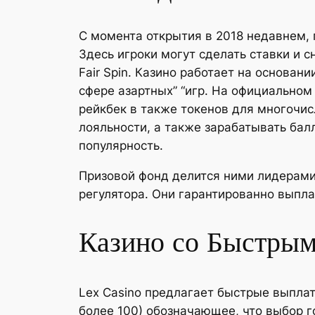
C момента открытия в 2018 недавнем, 
Здесь игроки могут сделать ставки и 
Fair Spin. Казино работает на основа
сфере азартных” “игр. На официальном
рейкбек в также токенов для многочис
лояльности, а также зарабатывать бал
популярность.
Призовой фонд делится ними лидерами
регулятора. Они гарантированно вып
Казино со Быстры
Lex Casino предлагает быстрые выплаты
более 100) обозначающее, что выбор г