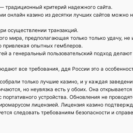
— традиционный критерий надежного сайта.
и онлайн казино из десятки лучших сайтов можно н
при осуществлении транзакций.
ого мира, предполагающая только только удачу, не 
о привлекая опытных гемблеров.
ей а генеральный пользовательский подход делают 
юдают все требования, ддя России это а особеннос
 собрали только лучшие казино, и у каждая заведе
личаются, но неувязка есть у обоих. Она открываетс
с портативного устройства. Обновления не проводя
киромарусом лицензией. Лицензия казино подтвержд
уется следовать требованиям безопасности и справ