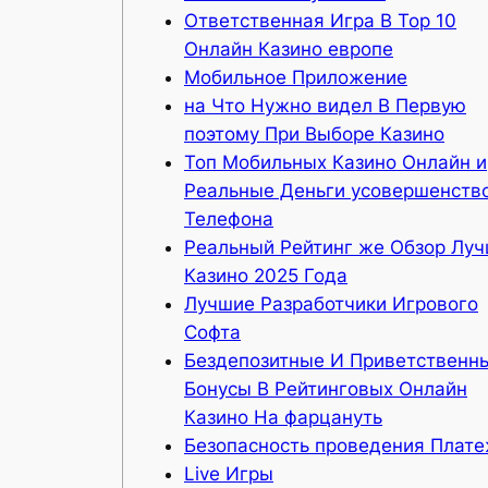
Ответственная Игра В Top 10
Онлайн Казино европе
Мобильное Приложение
на Что Нужно видел В Первую
поэтому При Выборе Казино
Топ Мобильных Казино Онлайн и
Реальные Деньги усовершенств
Телефона
Реальный Рейтинг же Обзор Лу
Казино 2025 Года
Лучшие Разработчики Игрового
Софта
Бездепозитные И Приветственн
Бонусы В Рейтинговых Онлайн
Казино На фарцануть
Безопасность проведения Плат
Live Игры