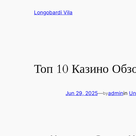
Skip
Longobardi Vila
to
content
Топ 10 Казино Обз
Jun 29, 2025
—
admin
in
Un
by