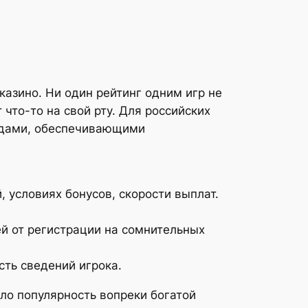
казино. Ни один рейтинг одним игр не
 что-то на свой рту. Для российских
одами, обеспечивающими
, условиях бонусов, скорости выплат.
ей от регистрации на сомнительных
сть сведений игрока.
ло популярность вопреки богатой