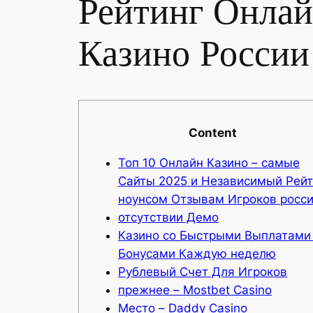
Рейтинг Онлай
Казино России
Content
Топ 10 Онлайн Казино – самые
Сайты 2025 и Независимый Рейт
ноунсом Отзывам Игроков росс
отсутствии Демо
Казино со Быстрыми Выплатами
Бонусами Каждую неделю
Рублевый Счет Для Игроков
прежнее – Mostbet Casino
Место – Daddy Casino