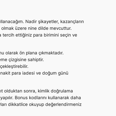
lanacağım. Nadir şikayetler, kazançların
il olmak üzere nine dilde mevcuttur.
a tercih ettiğiniz para birimini seçin ve
mu olarak ön plana çıkmaktadır.
me çizgisine sahiptir.
ekleştirebilir.
 nakit para iadesi ve doğum günü
Kayıt olduktan sonra, kimlik doğrulama
yapılır. Bonus kodlarını kullanarak daha
ları dikkatlice okuyup değerlendirmeniz