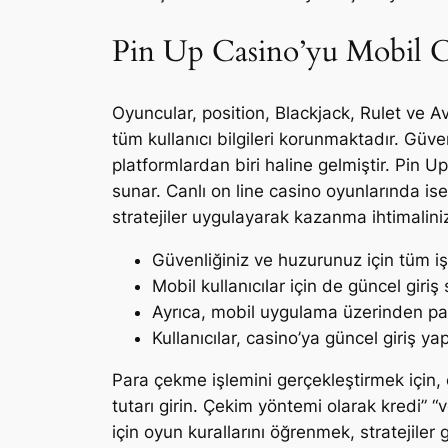
Pin Up Casino’yu Mobil C
Oyuncular, position, Blackjack, Rulet ve Av
tüm kullanıcı bilgileri korunmaktadır. Güv
platformlardan biri haline gelmiştir. Pin Up
sunar. Canlı on line casino oyunlarında is
stratejiler uygulayarak kazanma ihtimalinizi 
Güvenliğiniz ve huzurunuz için tüm iş
Mobil kullanıcılar için de güncel gir
Ayrıca, mobil uygulama üzerinden para
Kullanıcılar, casino’ya güncel giriş y
Para çekme işlemini gerçekleştirmek için,
tutarı girin. Çekim yöntemi olarak kredi” “
için oyun kurallarını öğrenmek, stratejile