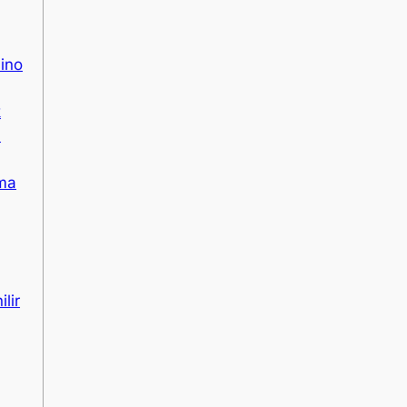
ino
k
l
rma
lir