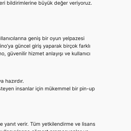
ri bildirimlerine büyük değer veriyoruz.
lanıcılarına geniş bir oyun yelpazesi
no’ya güncel giriş yaparak birçok farklı
, güvenilir hizmet anlayışı ve kullanıcı
a hazırdır.
steyen insanlar için mükemmel bir pin-up
tle yanıt verir. Tüm yetkilendirme ve lisans