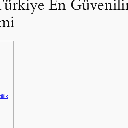
Türkiye En Güvenili
mi
ilik