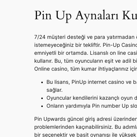
Pin Up Aynaları Ku
7/24 müşteri desteği ve para yatırmadan
istemeyeceğiniz bir tekliftir. Pin-Up Casino
emniyetli bir ortamda. Lisanslı on line cas
kullanır. Bu, tüm oyuncuların eşit ve adil
Online casino, tüm kumar ihtiyaçlarınız i
Bu lisans, PinUp internet casino ve b
sağlar.
Oyuncular kendilerini kazançlı oyun d
Onların yardımıyla Pin number Up slot
Pin Upwards güncel giriş adresi üzerinden 
problemlerinden kaçınabilirsiniz. Bu adımlar
bir seçenektir ve basit oynanışı ile yüksek 