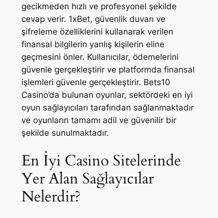
gecikmeden hızlı ve profesyonel şekilde
cevap verir. 1xBet, güvenlik duvarı ve
şifreleme özelliklerini kullanarak verilen
finansal bilgilerin yanlış kişilerin eline
geçmesini önler. Kullanıcılar, ödemelerini
güvenle gerçekleştirir ve platformda finansal
işlemleri güvenle gerçekleştirir. Bets10
Casino’da bulunan oyunlar, sektördeki en iyi
oyun sağlayıcıları tarafından sağlanmaktadır
ve oyunların tamamı adil ve güvenilir bir
şekilde sunulmaktadır.
En İyi Casino Sitelerinde
Yer Alan Sağlayıcılar
Nelerdir?