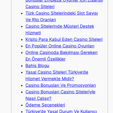
Casino Siteleri
Türk Casino Sitelerindeki Slot Sayısı
Ve Rtp Oranları
Casino Sitelerinde Müşteri Destek
Hizmeti
Kripto Para Kabul Eden Casino Siteleri
En Popüler Online Casino Oyunları
Online Casinoda Bakılması Gereken
En Önemli Özellikler
Bahis Blogu
Yasal Casino Siteleri Türkiye’de
Hizmet Vermekte Midir?
Casino Bonusları Ve Promosyonları
Casino Bonusları Casino Siteleriyle
Nasıl Çalışır?
Ödeme Seçenekleri
Türkiye’de Yasal Durum Ve Kullanıcı