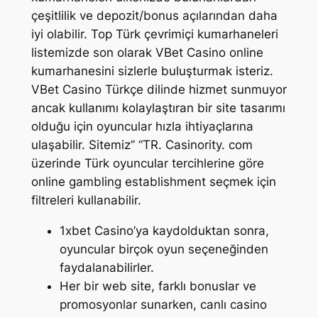
çeşitlilik ve depozit/bonus açılarından daha
iyi olabilir. Top Türk çevrimiçi kumarhaneleri
listemizde son olarak VBet Casino online
kumarhanesini sizlerle buluşturmak isteriz.
VBet Casino Türkçe dilinde hizmet sunmuyor
ancak kullanımı kolaylaştıran bir site tasarımı
olduğu için oyuncular hızla ihtiyaçlarına
ulaşabilir. Sitemiz” “TR. Casinority. com
üzerinde Türk oyuncular tercihlerine göre
online gambling establishment seçmek için
filtreleri kullanabilir.
1xbet Casino’ya kaydolduktan sonra,
oyuncular birçok oyun seçeneğinden
faydalanabilirler.
Her bir web site, farklı bonuslar ve
promosyonlar sunarken, canlı casino