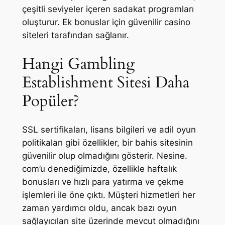
çeşitli seviyeler içeren sadakat programları
oluşturur. Ek bonuslar için güvenilir casino
siteleri tarafından sağlanır.
Hangi Gambling
Establishment Sitesi Daha
Popüler?
SSL sertifikaları, lisans bilgileri ve adil oyun
politikaları gibi özellikler, bir bahis sitesinin
güvenilir olup olmadığını gösterir. Nesine.
com’u denediğimizde, özellikle haftalık
bonusları ve hızlı para yatırma ve çekme
işlemleri ile öne çıktı. Müşteri hizmetleri her
zaman yardımcı oldu, ancak bazı oyun
sağlayıcıları site üzerinde mevcut olmadığını