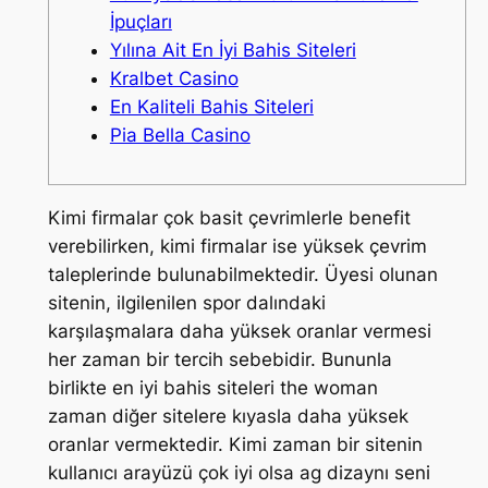
İpuçları
Yılına Ait En İyi Bahis Siteleri
Kralbet Casino
En Kaliteli Bahis Siteleri
Pia Bella Casino
Kimi firmalar çok basit çevrimlerle benefit
verebilirken, kimi firmalar ise yüksek çevrim
taleplerinde bulunabilmektedir. Üyesi olunan
sitenin, ilgilenilen spor dalındaki
karşılaşmalara daha yüksek oranlar vermesi
her zaman bir tercih sebebidir. Bununla
birlikte en iyi bahis siteleri the woman
zaman diğer sitelere kıyasla daha yüksek
oranlar vermektedir. Kimi zaman bir sitenin
kullanıcı arayüzü çok iyi olsa ag dizaynı seni