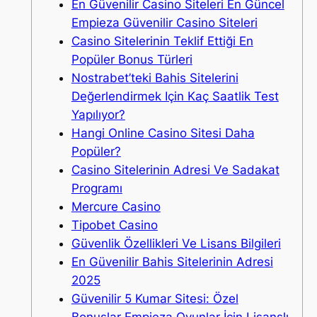
En Güvenilir Casino Siteleri En Güncel
Empieza Güvenilir Casino Siteleri
Casino Sitelerinin Teklif Ettiği En
Popüler Bonus Türleri
Nostrabet’teki Bahis Sitelerini
Değerlendirmek Için Kaç Saatlik Test
Yapılıyor?
Hangi Online Casino Sitesi Daha
Popüler?
Casino Sitelerinin Adresi Ve Sadakat
Programı
Mercure Casino
Tipobet Casino
Güvenlik Özellikleri Ve Lisans Bilgileri
En Güvenilir Bahis Sitelerinin Adresi
2025
Güvenilir 5 Kumar Sitesi: Özel
Bonuslar Empieza Oyunlar İçin Lisanslı