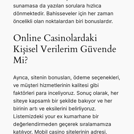
sunamasa da yazılan sorulara hızlıca
dönmektedir. Bahisseveler için her zaman
öncelikli olan noktalardan biri bonuslardır.
Online Casinolardaki
Kişisel Verilerim Güvende
Mi?
Ayrıca, sitenin bonusları, ödeme seçenekleri,
ve müşteri hizmetlerinin kalitesi gibi
faktörleri para inceliyoruz. Sonuç olarak, her
siteye kapsamlı bir şekilde bakıyor ve her
birinin artı ve eksilerini belirliyoruz.
Listemizdeki your ex kumarhane bir
değerlendirmeden geçerek sıralamamıza
katılıyor. Mobil casino sitelerinin adresi,