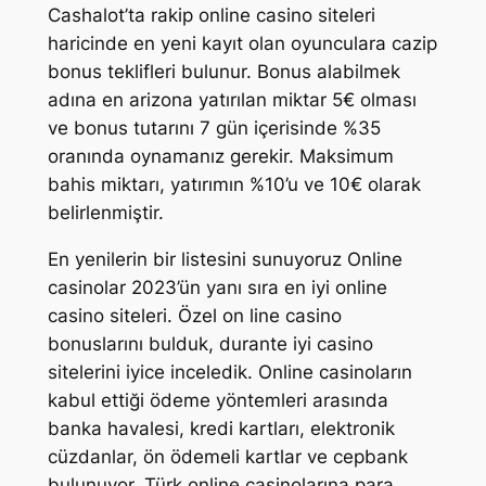
Cashalot’ta rakip online casino siteleri
haricinde en yeni kayıt olan oyunculara cazip
bonus teklifleri bulunur. Bonus alabilmek
adına en arizona yatırılan miktar 5€ olması
ve bonus tutarını 7 gün içerisinde %35
oranında oynamanız gerekir. Maksimum
bahis miktarı, yatırımın %10’u ve 10€ olarak
belirlenmiştir.
En yenilerin bir listesini sunuyoruz Online
casinolar 2023’ün yanı sıra en iyi online
casino siteleri. Özel on line casino
bonuslarını bulduk, durante iyi casino
sitelerini iyice inceledik. Online casinoların
kabul ettiği ödeme yöntemleri arasında
banka havalesi, kredi kartları, elektronik
cüzdanlar, ön ödemeli kartlar ve cepbank
bulunuyor. Türk online casinolarına para