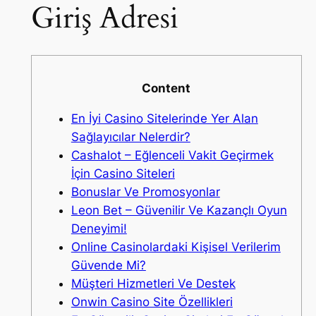
Giriş Adresi
Content
En İyi Casino Sitelerinde Yer Alan
Sağlayıcılar Nelerdir?
Cashalot – Eğlenceli Vakit Geçirmek
İçin Casino Siteleri
Bonuslar Ve Promosyonlar
Leon Bet – Güvenilir Ve Kazançlı Oyun
Deneyimi!
Online Casinolardaki Kişisel Verilerim
Güvende Mi?
Müşteri Hizmetleri Ve Destek
Onwin Casino Site Özellikleri