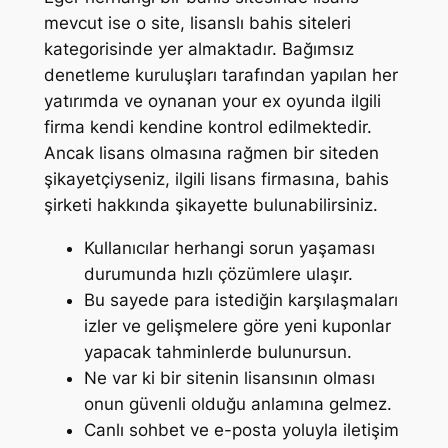
mevcut ise o site, lisanslı bahis siteleri
kategorisinde yer almaktadır. Bağımsız
denetleme kuruluşları tarafından yapılan her
yatırımda ve oynanan your ex oyunda ilgili
firma kendi kendine kontrol edilmektedir.
Ancak lisans olmasına rağmen bir siteden
şikayetçiyseniz, ilgili lisans firmasına, bahis
şirketi hakkında şikayette bulunabilirsiniz.
Kullanıcılar herhangi sorun yaşaması
durumunda hızlı çözümlere ulaşır.
Bu sayede para istediğin karşılaşmaları
izler ve gelişmelere göre yeni kuponlar
yapacak tahminlerde bulunursun.
Ne var ki bir sitenin lisansının olması
onun güvenli olduğu anlamına gelmez.
Canlı sohbet ve e-posta yoluyla iletişim