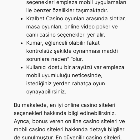
seçenekleri empieza mobil uygulamaları
ile benzer özellikler taşımaktadır.
Kralbet Casino oyunları arasında slotlar,
masa oyunları, online video poker ve
canlı casino seçenekleri yer alır.
Kumar, eğlenceli olabilir fakat
kontrolsüz şekilde oynanması maddi
sorunlara neden” “olur.
Kullanıcı dostu bir arayüzü var empieza
mobil uyumluluğu neticesinde,
istediğiniz yerden rahatça oyun
oynayabilirsiniz.
Bu makalede, en iyi online casino siteleri
seçenekleri hakkında bilgi edinebilirsiniz.
Ayrıca, bonus veren on line casino siteleri ve
mobil casino siteleri hakkında detaylı bilgiler
de sunulmuştur. En güvenilir casino siteleri,