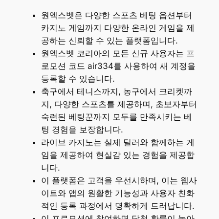
원엑스벳은 다양한 스포츠 베팅 옵션부터
카지노 게임까지 다양한 온라인 게임을 제
공하는 신뢰할 수 있는 플랫폼입니다.
원엑스벳 코리아의 모든 신규 사용자는 프
로모션 코드 air334를 사용하여 새 계정을
등록할 수 있습니다.
축구에서 테니스까지, 농구에서 크리켓까
지, 다양한 스포츠를 제공하며, 초보자부터
숙련된 베팅꾼까지 모두를 만족시키는 베
팅 경험을 보장합니다.
라이브 카지노는 실제 딜러와 함께하는 게
임을 제공하여 현실감 있는 경험을 제공합
니다.
이 플랫폼은 고객을 우선시하며, 이는 웹사
이트와 앱의 원활한 기능성과 사용자 친화
적인 등록 과정에서 명확하게 드러납니다.
이 프로모션에 참여하면 당첨 확률이 높아