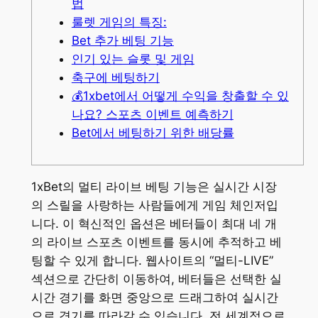
법
룰렛 게임의 특징:
Bet 추가 베팅 기능
인기 있는 슬롯 및 게임
축구에 베팅하기
💰1xbet에서 어떻게 수익을 창출할 수 있
나요? 스포츠 이벤트 예측하기
Bet에서 베팅하기 위한 배당률
1xBet의 멀티 라이브 베팅 기능은 실시간 시장
의 스릴을 사랑하는 사람들에게 게임 체인저입
니다. 이 혁신적인 옵션은 베터들이 최대 네 개
의 라이브 스포츠 이벤트를 동시에 추적하고 베
팅할 수 있게 합니다. 웹사이트의 “멀티-LIVE”
섹션으로 간단히 이동하여, 베터들은 선택한 실
시간 경기를 화면 중앙으로 드래그하여 실시간
으로 경기를 따라갈 수 있습니다. 전 세계적으로