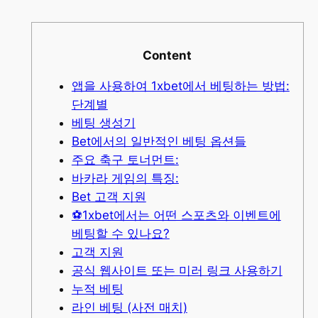
Content
앱을 사용하여 1xbet에서 베팅하는 방법:
단계별
베팅 생성기
Bet에서의 일반적인 베팅 옵션들
주요 축구 토너먼트:
바카라 게임의 특징:
Bet 고객 지원
⚽1xbet에서는 어떤 스포츠와 이벤트에
베팅할 수 있나요?
고객 지원
공식 웹사이트 또는 미러 링크 사용하기
누적 베팅
라인 베팅 (사전 매치)