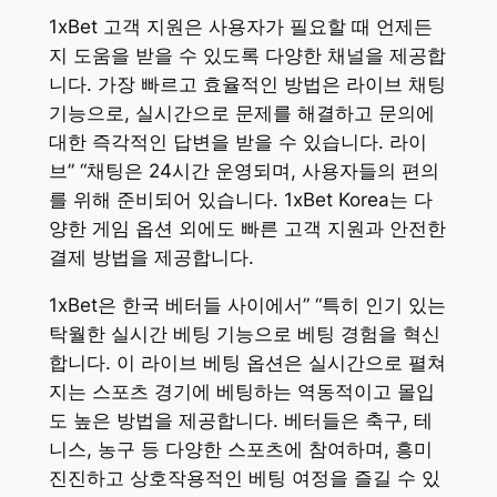
1xBet 고객 지원은 사용자가 필요할 때 언제든
지 도움을 받을 수 있도록 다양한 채널을 제공합
니다. 가장 빠르고 효율적인 방법은 라이브 채팅
기능으로, 실시간으로 문제를 해결하고 문의에
대한 즉각적인 답변을 받을 수 있습니다. 라이
브” “채팅은 24시간 운영되며, 사용자들의 편의
를 위해 준비되어 있습니다. 1xBet Korea는 다
양한 게임 옵션 외에도 빠른 고객 지원과 안전한
결제 방법을 제공합니다.
1xBet은 한국 베터들 사이에서” “특히 인기 있는
탁월한 실시간 베팅 기능으로 베팅 경험을 혁신
합니다. 이 라이브 베팅 옵션은 실시간으로 펼쳐
지는 스포츠 경기에 베팅하는 역동적이고 몰입
도 높은 방법을 제공합니다. 베터들은 축구, 테
니스, 농구 등 다양한 스포츠에 참여하며, 흥미
진진하고 상호작용적인 베팅 여정을 즐길 수 있