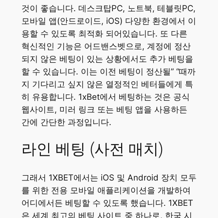
것이 좋습니다. 데스크탑PC, 노트북, 테블릿PC,
모바일 앱(안드로이드, iOS) 다양한 환경에서 이
용할 수 있도록 최적화 되어있습니다. 또 다른
혁신적인 기능은 어드밴스벳으로, 계정에 정산
되지 않은 베팅이 있는 상황에서도 추가 베팅을
할 수 있습니다. 이는 이전 베팅이 정산될” “때까
지 기다리고 싶지 않은 열정적인 베터들에게 특
히 유용합니다. 1xBet에서 베팅하는 것은 공식
웹사이트, 미러 링크 또는 베팅 앱을 사용하든
간에 간단한 과정입니다.
라인 베팅 (사전 매치)
그래서 1XBET에서는 iOS 및 Android 장치 모두
를 위한 전용 모바일 애플리케이션을 개발하여
어디에서든 베팅할 수 있도록 했습니다. 1XBET
은 세계 최고의 베팅 사이트 중 하나로, 한국 시