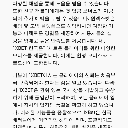
다양한 채널을 통해 도움을 받을 수 있습니다.
또한 신규 갬블러에게는 첫 입금 보너스가 제공
되어 추가 혜택을 누릴 수 있습니다. 원엑스벳은
베팅 및 도박 플랫폼으로 선택하시면 다양한 기
능과 다채로운 경험을 제공하여 사용자들의 실
망을 없애고 높은 만족도를 제공합니다. 네,
1XBET 한국은” “새로운 플레이어를 위한 다양한
보너스를 제공합니다, 이에는 환영 보너스와 프
로모션이 포함됩니다.
더불어 1XBET에서는 플레이어의 신뢰는 처음부
터 구축되어야 한다는 점을 알고 있습니다. 따라
서 1XBET은 권위 있는 국제 상을 개발하고 수상
하기 위해 끊임없이 노력하며, 모든 플레이어 앞
에서 자사의 입지와 품질을 확고히 하고 있습니
다. 이러한 기능들을 종합적으로 1xBet은 한국
베터들에게 매력적인 선택이 되며, 포괄적이고
안전하며 사용자 친화적인 베팅 환경을 제공합