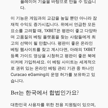
플레이어 기술을 바탕으로 만들 수 있습니
다.
이 기능은 게임과의 교감을 높일 뿐만 아니라 잠
재적 수익도 증가시킵니다. 위에서 언급한 모든
요소를 ​​고려할 때, 1XBET은 평판이 좋고 다양하
며 고품질의 베팅 플랫폼을 찾는 사람들에게 최
고의 선택이 될 만합니다. 평판이 좋은 온라인
베팅 웹사이트를 찾고 계시다면, 아래의 1XBET
등록 가이드 영상을 시청하고 평판이 좋은 북메
이커에 가입하세요. 이 베팅 사이트는 세계적으
로 권위 있는 온라인 베팅 관리 기관 중 하나인
Curacao eGaming의 운영 허가를 보유하고 있
습니다.
Bet는 한국에서 합법인가요?
대한민국 사용자를 위한 전용 지원팀이 있으며,