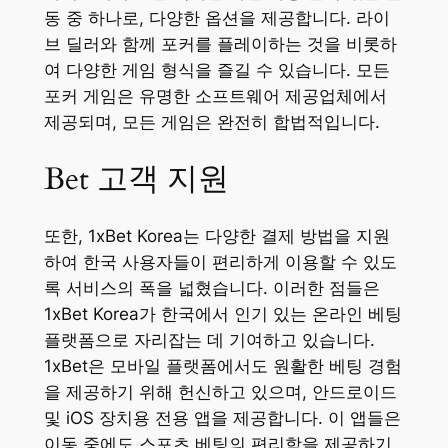
동 중 하나로, 다양한 옵션을 제공합니다. 라이
브 딜러와 함께 포커를 플레이하는 것을 비롯하
여 다양한 게임 형식을 즐길 수 있습니다. 모든
포커 게임은 유명한 소프트웨어 제공업체에서
제공되며, 모든 게임은 완전히 합법적입니다.
Bet 고객 지원
또한, 1xBet Korea는 다양한 결제 방법을 지원
하여 한국 사용자들이 편리하게 이용할 수 있도
록 서비스의 폭을 넓혔습니다. 이러한 점들은
1xBet Korea가 한국에서 인기 있는 온라인 베팅
플랫폼으로 자리잡는 데 기여하고 있습니다.
1xBet은 모바일 플랫폼에서도 원활한 베팅 경험
을 제공하기 위해 헌신하고 있으며, 안드로이드
및 iOS 장치용 전용 앱을 제공합니다. 이 앱들은
이동 중에도 스포츠 베팅의 편리함을 제공하기