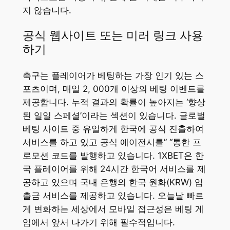
지 않습니다.
공식 웹사이트 또는 미러 링크 사용
하기
축구는 플레이어가 베팅하는 가장 인기 있는 스
포츠이며, 매일 2, 000개 이상의 베팅 이벤트를
제공합니다. 누적 결과의 확률이 높아지는 ‘향상
된 일일 스페셜’이라는 섹션이 있습니다. 글로벌
베팅 사이트 중 유일하게 한국에 공식 진출하여
서비스를 하고 있고 공식 에이전시를” “통한 프
로모션 코드를 발행하고 있습니다. 1XBET은 한
국 플레이어를 위해 24시간 한국어 서비스를 제
공하고 있으며 국내 은행의 한국 원화(KRW) 입
출금 서비스를 제공하고 있습니다. 오늘날 빠르
게 변화하는 세상에서 모바일 접근성은 베팅 게
임에서 앞서 나가기 위해 필수적입니다.