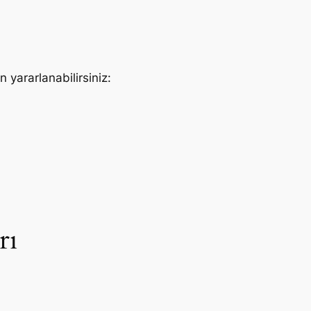
 yararlanabilirsiniz:
rı