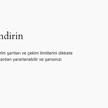
ndirin
m şartları ve çekim limitlerini dikkate
ardan yararlanabilir ve şansınızı