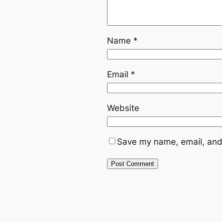
Name
*
Email
*
Website
Save my name, email, and 