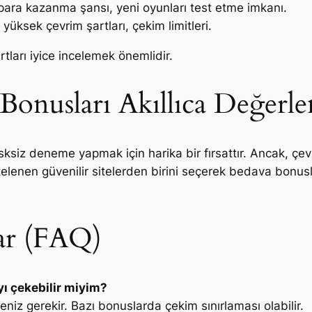
ara kazanma şansı, yeni oyunları test etme imkanı.
üksek çevrim şartları, çekim limitleri.
ları iyice incelemek önemlidir.
onusları Akıllıca Değerle
ksiz deneme yapmak için harika bir fırsattır. Ancak, çevri
telenen güvenilir sitelerden birini seçerek bedava bonusl
lar (FAQ)
yı çekebilir miyim?
eniz gerekir. Bazı bonuslarda çekim sınırlaması olabilir.