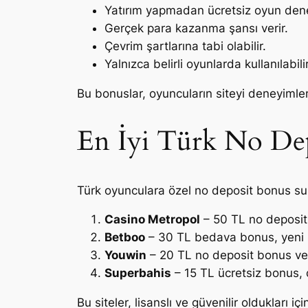
Yatırım yapmadan ücretsiz oyun dene
Gerçek para kazanma şansı verir.
Çevrim şartlarına tabi olabilir.
Yalnızca belirli oyunlarda kullanılabilir
Bu bonuslar, oyuncuların siteyi deneyimlem
En İyi Türk No Dep
Türk oyunculara özel no deposit bonus suna
Casino Metropol
– 50 TL no deposit
Betboo
– 30 TL bedava bonus, yeni ü
Youwin
– 20 TL no deposit bonus ve 
Superbahis
– 15 TL ücretsiz bonus, 
Bu siteler, lisanslı ve güvenilir oldukları 