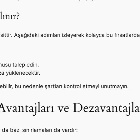
ınır?
tir. Aşağıdaki adımları izleyerek kolayca bu fırsatlardan
usu talep edin.
a yüklenecektir.
bilir, bu nedenle şartları kontrol etmeyi unutmayın.
antajları ve Dezavantajla
da bazı sınırlamaları da vardır: