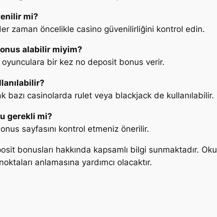
enilir mi?
Her zaman öncelikle casino güvenilirliğini kontrol edin.
bonus alabilir miyim?
i oyunculara bir kez no deposit bonus verir.
anılabilir?
cak bazı casinolarda rulet veya blackjack de kullanılabilir.
u gerekli mi?
onus sayfasını kontrol etmeniz önerilir.
osit bonusları hakkında kapsamlı bilgi sunmaktadır. Oku
noktaları anlamasına yardımcı olacaktır.