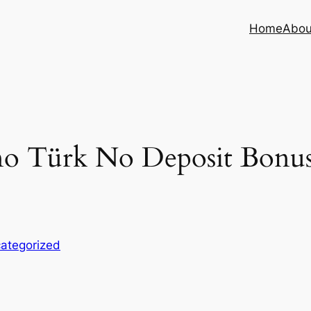
Home
Abou
no Türk No Deposit Bonus
ategorized