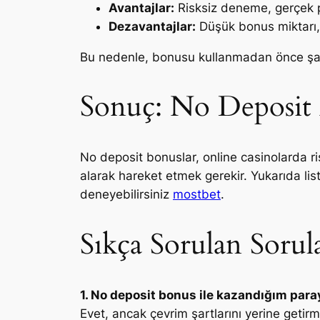
Avantajlar:
Risksiz deneme, gerçek p
Dezavantajlar:
Düşük bonus miktarı, y
Bu nedenle, bonusu kullanmadan önce şart
Sonuç: No Deposit B
No deposit bonuslar, online casinolarda ris
alarak hareket etmek gerekir. Yukarıda lis
deneyebilirsiniz
mostbet
.
Sıkça Sorulan Soru
1. No deposit bonus ile kazandığım para
Evet, ancak çevrim şartlarını yerine getirm