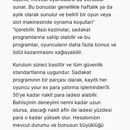
sunar. Bu bonuslar genellikle haftalık ya da
aylık olarak sunulur ve belirli bir oyun veya
slot makinesinde oynama koşulları”
“içerebilir. Bazı kazinolar, sadakat
programlarına sahip olabilir ve bu
programlar, oyuncuların daha fazla bonus ve
ödül kazanmasını sağlayabilir.
Kurulum süreci basittir ve tüm güvenlik
standartlarına uygundur. Sadakat
programının bir parçası olarak, kayıtlı her
oyuncu your ex para yatırma işleminden%
50’ye kadar nakit para iadesi alabilir.
Bahisçinin deneyimi nenni kadar uzun
olursa, alacağı nakit afin de iadesi yüzdesi
para o kadar yüksek olur. Hesabınızın
mevcut durumu ve bonusun büyüklüğü