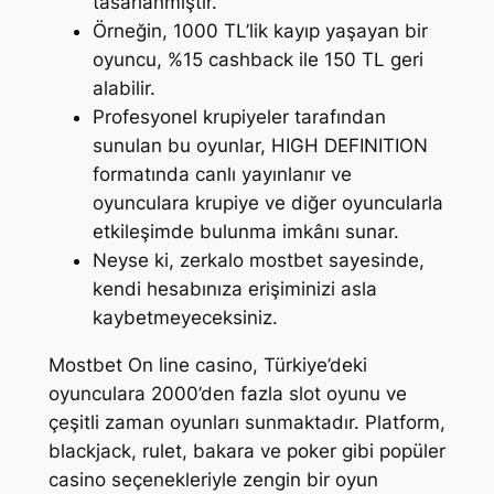
tasarlanmıştır.
Örneğin, 1000 TL’lik kayıp yaşayan bir
oyuncu, %15 cashback ile 150 TL geri
alabilir.
Profesyonel krupiyeler tarafından
sunulan bu oyunlar, HIGH DEFINITION
formatında canlı yayınlanır ve
oyunculara krupiye ve diğer oyuncularla
etkileşimde bulunma imkânı sunar.
Neyse ki, zerkalo mostbet sayesinde,
kendi hesabınıza erişiminizi asla
kaybetmeyeceksiniz.
Mostbet On line casino, Türkiye’deki
oyunculara 2000’den fazla slot oyunu ve
çeşitli zaman oyunları sunmaktadır. Platform,
blackjack, rulet, bakara ve poker gibi popüler
casino seçenekleriyle zengin bir oyun