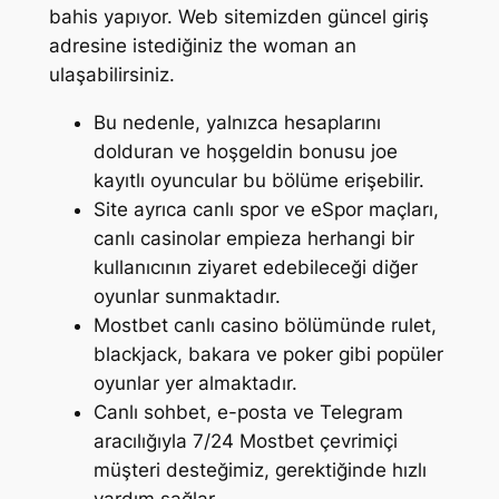
bahis yapıyor. Web sitemizden güncel giriş
adresine istediğiniz the woman an
ulaşabilirsiniz.
Bu nedenle, yalnızca hesaplarını
dolduran ve hoşgeldin bonusu joe
kayıtlı oyuncular bu bölüme erişebilir.
Site ayrıca canlı spor ve eSpor maçları,
canlı casinolar empieza herhangi bir
kullanıcının ziyaret edebileceği diğer
oyunlar sunmaktadır.
Mostbet canlı casino bölümünde rulet,
blackjack, bakara ve poker gibi popüler
oyunlar yer almaktadır.
Canlı sohbet, e-posta ve Telegram
aracılığıyla 7/24 Mostbet çevrimiçi
müşteri desteğimiz, gerektiğinde hızlı
yardım sağlar.