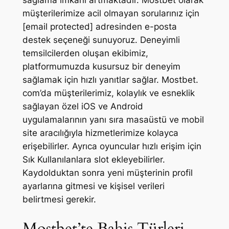
sağlama imkanı artmaktadır. Mostbet olarak
müşterilerimize acil olmayan sorularınız için
[email protected] adresinden e-posta
destek seçeneği sunuyoruz. Deneyimli
temsilcilerden oluşan ekibimiz,
platformumuzda kusursuz bir deneyim
sağlamak için hızlı yanıtlar sağlar. Mostbet.
com’da müşterilerimiz, kolaylık ve esneklik
sağlayan özel iOS ve Android
uygulamalarının yanı sıra masaüstü ve mobil
site aracılığıyla hizmetlerimize kolayca
erişebilirler. Ayrıca oyuncular hızlı erişim için
Sık Kullanılanlara slot ekleyebilirler.
Kaydolduktan sonra yeni müşterinin profil
ayarlarına gitmesi ve kişisel verileri
belirtmesi gerekir.
Mostbet’te Bahis Türleri