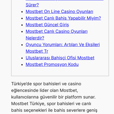
Sürer?
Mostbet On Line Casino Oyunları
Mostbet Canlı Bahis Yapabilir Miyim?
Mostbet Güncel Giriş
Mostbet Canlı Casino Oyunları
Nelerdir?
Oyuncu Yorumları: Artıları Ve Eksileri
Mostbet Tr
Uluslararası Bahisçi Ofisi Mostbet
Mostbet Promosyon Kodu
Türkiye’de spor bahisleri ve casino
eğlencesinde lider olan Mostbet,
kullanıcılarına güvenilir bir platform sunar.
Mostbet Türkiye, spor bahisleri ve canlı
bahis seçenekleri ile bahis severlere geniş