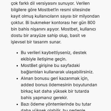
çok farklı dil versiyasını sunuyor. Verilen
bilgilere göre Mostbet’in resmi sitesinde
kayıt olmuş kullanıcıların sayısı bir milyondan
çoktur. Bi bukmeker kontorası her gün 800
bin bahis nişanını aşıyor. Mostbet, kullanıcı
dostu bir arayüze sahip olup, basit ve
işlevsel bir tasarım sunar.
Bu verileri kaybettiyseniz, destek
ekibiyle iletişime geçin.
MostBet girişine bu sayfadaki
bağlantıları kullanarak ulaşabilirsiniz.
Alınan bonusu geri kazanmak için,
added bonus ödemesinin boyutundan
birkaç kat daha yüksek bir tutarda
bahis yapmanız gerekir.
Bazı ödeme yöntemlerinde bu tutar
daha yüksek olabilir, bu nedenle