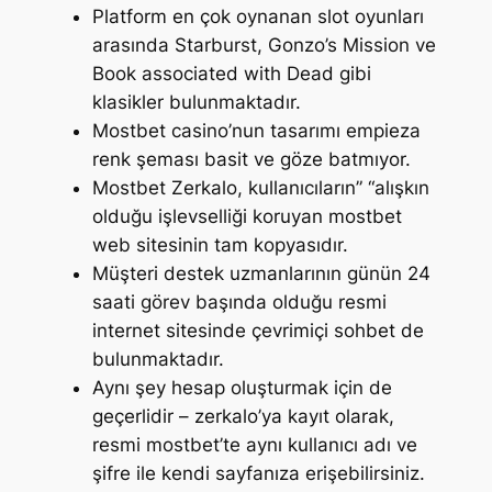
Platform en çok oynanan slot oyunları
arasında Starburst, Gonzo’s Mission ve
Book associated with Dead gibi
klasikler bulunmaktadır.
Mostbet casino’nun tasarımı empieza
renk şeması basit ve göze batmıyor.
Mostbet Zerkalo, kullanıcıların” “alışkın
olduğu işlevselliği koruyan mostbet
web sitesinin tam kopyasıdır.
Müşteri destek uzmanlarının günün 24
saati görev başında olduğu resmi
internet sitesinde çevrimiçi sohbet de
bulunmaktadır.
Aynı şey hesap oluşturmak için de
geçerlidir – zerkalo’ya kayıt olarak,
resmi mostbet’te aynı kullanıcı adı ve
şifre ile kendi sayfanıza erişebilirsiniz.