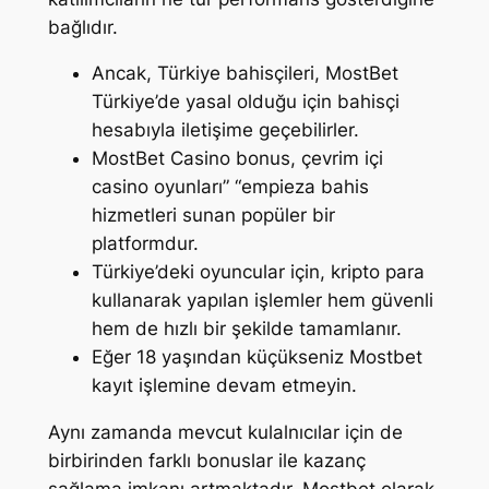
bağlıdır.
Ancak, Türkiye bahisçileri, MostBet
Türkiye’de yasal olduğu için bahisçi
hesabıyla iletişime geçebilirler.
MostBet Casino bonus, çevrim içi
casino oyunları” “empieza bahis
hizmetleri sunan popüler bir
platformdur.
Türkiye’deki oyuncular için, kripto para
kullanarak yapılan işlemler hem güvenli
hem de hızlı bir şekilde tamamlanır.
Eğer 18 yaşından küçükseniz Mostbet
kayıt işlemine devam etmeyin.
Aynı zamanda mevcut kulalnıcılar için de
birbirinden farklı bonuslar ile kazanç