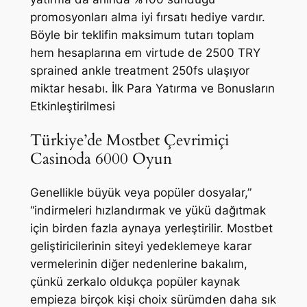
promosyonları alma iyi fırsatı hediye vardır.
Böyle bir teklifin maksimum tutarı toplam
hem hesaplarına em virtude de 2500 TRY
sprained ankle treatment 250fs ulaşıyor
miktar hesabı. İlk Para Yatırma ve Bonusların
Etkinleştirilmesi
Türkiye’de Mostbet Çevrimiçi
Casinoda 6000 Oyun
Genellikle büyük veya popüler dosyalar,”
“indirmeleri hızlandırmak ve yükü dağıtmak
için birden fazla aynaya yerleştirilir. Mostbet
geliştiricilerinin siteyi yedeklemeye karar
vermelerinin diğer nedenlerine bakalım,
çünkü zerkalo oldukça popüler kaynak
empieza birçok kişi choix sürümden daha sık