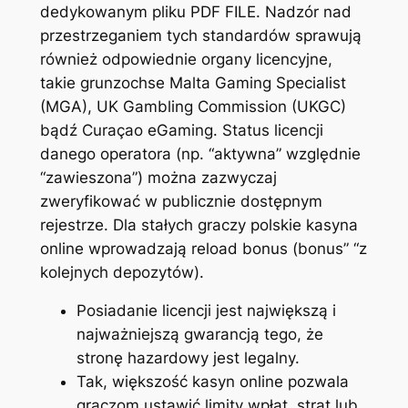
dedykowanym pliku PDF FILE. Nadzór nad
przestrzeganiem tych standardów sprawują
również odpowiednie organy licencyjne,
takie grunzochse Malta Gaming Specialist
(MGA), UK Gambling Commission (UKGC)
bądź Curaçao eGaming. Status licencji
danego operatora (np. “aktywna” względnie
“zawieszona”) można zazwyczaj
zweryfikować w publicznie dostępnym
rejestrze. Dla stałych graczy polskie kasyna
online wprowadzają reload bonus (bonus” “z
kolejnych depozytów).
Posiadanie licencji jest największą i
najważniejszą gwarancją tego, że
stronę hazardowy jest legalny.
Tak, większość kasyn online pozwala
graczom ustawić limity wpłat, strat lub