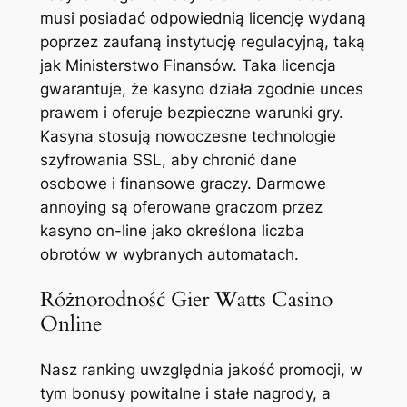
musi posiadać odpowiednią licencję wydaną
poprzez zaufaną instytucję regulacyjną, taką
jak Ministerstwo Finansów. Taka licencja
gwarantuje, że kasyno działa zgodnie unces
prawem i oferuje bezpieczne warunki gry.
Kasyna stosują nowoczesne technologie
szyfrowania SSL, aby chronić dane
osobowe i finansowe graczy. Darmowe
annoying są oferowane graczom przez
kasyno on-line jako określona liczba
obrotów w wybranych automatach.
Różnorodność Gier Watts Casino
Online
Nasz ranking uwzględnia jakość promocji, w
tym bonusy powitalne i stałe nagrody, a