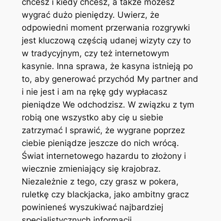
chcesz i kiedy chcesz, a także możesz
wygrać dużo pieniędzy. Uwierz, że
odpowiedni moment przerwania rozgrywki
jest kluczową częścią udanej wizyty czy to
w tradycyjnym, czy też internetowym
kasynie. Inna sprawa, że kasyna istnieją po
to, aby generować przychód My partner and
i nie jest i am na rękę gdy wypłacasz
pieniądze We odchodzisz. W związku z tym
robią one wszystko aby cię u siebie
zatrzymać I sprawić, że wygrane poprzez
ciebie pieniądze jeszcze do nich wrócą.
Świat internetowego hazardu to złożony i
wiecznie zmieniający się krajobraz.
Niezależnie z tego, czy grasz w pokera,
ruletkę czy blackjacka, jako ambitny gracz
powinieneś wyszukiwać najbardziej
specjalistycznych informacji.