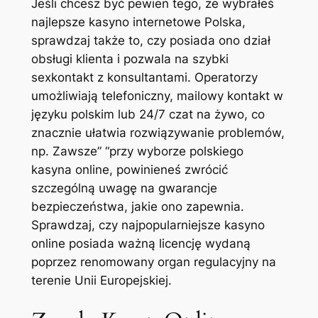
Jeśli chcesz być pewien tego, że wybrałeś
najlepsze kasyno internetowe Polska,
sprawdzaj także to, czy posiada ono dział
obsługi klienta i pozwala na szybki
sexkontakt z konsultantami. Operatorzy
umożliwiają telefoniczny, mailowy kontakt w
języku polskim lub 24/7 czat na żywo, co
znacznie ułatwia rozwiązywanie problemów,
np. Zawsze” “przy wyborze polskiego
kasyna online, powinieneś zwrócić
szczególną uwagę na gwarancje
bezpieczeństwa, jakie ono zapewnia.
Sprawdzaj, czy najpopularniejsze kasyno
online posiada ważną licencję wydaną
poprzez renomowany organ regulacyjny na
terenie Unii Europejskiej.