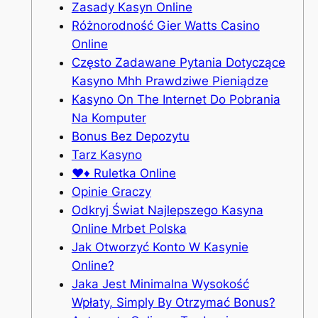
Zasady Kasyn Online
Różnorodność Gier Watts Casino
Online
Często Zadawane Pytania Dotyczące
Kasyno Mhh Prawdziwe Pieniądze
Kasyno On The Internet Do Pobrania
Na Komputer
Bonus Bez Depozytu
Tarz Kasyno
♥️♦️ Ruletka Online
Opinie Graczy
Odkryj Świat Najlepszego Kasyna
Online Mrbet Polska
Jak Otworzyć Konto W Kasynie
Online?
Jaka Jest Minimalna Wysokość
Wpłaty, Simply By Otrzymać Bonus?