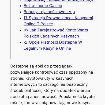
Bet-at-home Casino
Bonusy Lojalnościowe I Vip
📑 Sytuacja Prawna Unces Kasynami
Online T Polsce
✍️ Jak Zarejestrować Konto Watts
Polskich Legalnych Kasynach
👛 Opcje Płatności Dostępne W
Legalnym Kasynie Online
Dostępne są apki do przeglądarki
pozwalające kontrolować czas spędzony na
stronie. Kryptowaluty w kasynach
internetowych to szczególnie bezpieczny
środek płatności, który na dodatek oferuje
absolutną anonimowość. Popularność krypto
rośnie, the wraz nią powstają nowe kasyna