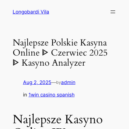
Skip
Longobardi Vila
to
content
Najlepsze Polskie Kasyna
Online ᐈ Czerwiec 2025
ᐈ Kasyno Analyzer
Aug 2, 2025
—
admin
by
in
1win casino spanish
Najlepsze Kasyno