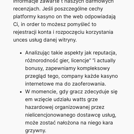
informacje zawarte t naszych darmowych
recenzjach. Jeśli poszczególne cechy
platformy kasyno on the web odpowiadają
Ci, in order to możesz pomyśleć to
rejestracji konta i rozpoczęciu korzystania
unces usług danej witryny.
Analizując takie aspekty jak reputacja,
różnorodność gier, licencje” “i actually
bonusy, zapewniamy kompleksowy
przegląd tego, company każde kasyno
internetowe ma do zaoferowania.
W momencie, gdy gracz zdecyduje się
em wzięcie udziału watts grze
hazardowej organizowanej przez
nielicencjonowanego dostawcę usług,
może zostać nałożona na niego kara
grzywny.