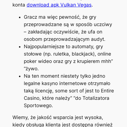
konta
download apk Vulkan Vegas
.
Gracz ma więc pewność, że gry
przeprowadzane są w sposób uczciwy
– zakładając oczywiście, że ufa on
osobom przeprowadzającym audyt.
Najpopularniejsze to automaty, gry
stołowe (np. ruletka, blackjack), online
poker wideo oraz gry z krupierem mhh”
“żywo.
Na ten moment niestety tylko jedno
legalne kasyno internetowe otrzymało
taką licencję, some sort of jest to Entire
Casino, które należy” “do Totalizatora
Sportowego.
Wiemy, że jakość wsparcia jest wysoka,
kiedy obsługa klienta jest dostępna również