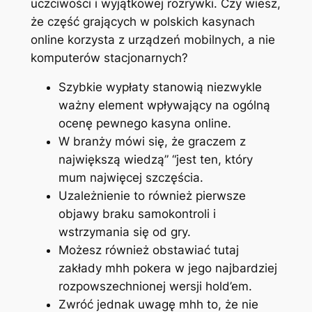
uczciwości i wyjątkowej rozrywki. Czy wiesz,
że część grających w polskich kasynach
online korzysta z urządzeń mobilnych, a nie
komputerów stacjonarnych?
Szybkie wypłaty stanowią niezwykle
ważny element wpływający na ogólną
ocenę pewnego kasyna online.
W branży mówi się, że graczem z
największą wiedzą” “jest ten, który
mum najwięcej szczęścia.
Uzależnienie to również pierwsze
objawy braku samokontroli i
wstrzymania się od gry.
Możesz również obstawiać tutaj
zakłady mhh pokera w jego najbardziej
rozpowszechnionej wersji hold’em.
Zwróć jednak uwagę mhh to, że nie