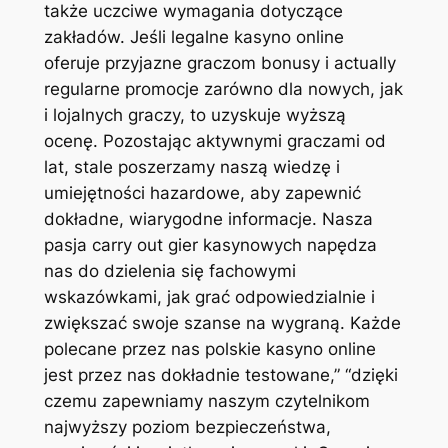
także uczciwe wymagania dotyczące
zakładów. Jeśli legalne kasyno online
oferuje przyjazne graczom bonusy i actually
regularne promocje zarówno dla nowych, jak
i lojalnych graczy, to uzyskuje wyższą
ocenę. Pozostając aktywnymi graczami od
lat, stale poszerzamy naszą wiedzę i
umiejętności hazardowe, aby zapewnić
dokładne, wiarygodne informacje. Nasza
pasja carry out gier kasynowych napędza
nas do dzielenia się fachowymi
wskazówkami, jak grać odpowiedzialnie i
zwiększać swoje szanse na wygraną. Każde
polecane przez nas polskie kasyno online
jest przez nas dokładnie testowane,” “dzięki
czemu zapewniamy naszym czytelnikom
najwyższy poziom bezpieczeństwa,