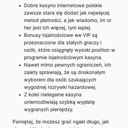
Dobre kasyno internetowe polskie
zawsze stara się dodać jak najwięcej
metod płatności, a jak wiadomo, im or
her jest ich więcej, tym lepiej.
Bonusy lojalnościowe we VIP są
przeznaczone dla stałych graczy i
osób, które osiągnęły wysoki position w
programie lojalnościowym kasyna.
Nawet mimo pewnych ograniczeń, ich
zalety sprawiają, że są doskonałym
wyborem dla osób szukających
wygodnej rozrywki hazardowej.
Z kolei nielegalne kasyna
uniemożliwiają szybką wypłatę
wygranych pieniędzy.
Pamiętaj, że możesz grać ngakl długo, jak