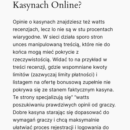
Kasynach Online?
Opinie o kasynach znajdziesz też watts
recenzjach, lecz lo nie są w stu procentach
wiarygodne. W sieci działa sporo stron
unces manipulowaną treścią, które nie do
końca mogą mieć pokrycie z
rzeczywistością. Widać to na przykład w
treści recenzji, gdzie wspomniane kwoty
limitów (zazwyczaj limity płatności) i
listagem na ofertę bonusową zupełnie nie
pokrywa się ze stanem faktycznym kasyna.
Te strony specjalizują się” “watts
poszukiwaniu prawdziwych opinii od graczy.
Dobre kasyna starając się dopasować do
wymagań graczy i chcą maksymalnie
ułatwiać proces rejestracji i logowania do