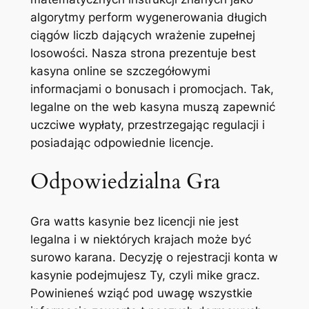
algorytmy perform wygenerowania długich
ciągów liczb dających wrażenie zupełnej
losowości. Nasza strona prezentuje best
kasyna online se szczegółowymi
informacjami o bonusach i promocjach. Tak,
legalne on the web kasyna muszą zapewnić
uczciwe wypłaty, przestrzegając regulacji i
posiadając odpowiednie licencje.
Odpowiedzialna Gra
Gra watts kasynie bez licencji nie jest
legalna i w niektórych krajach może być
surowo karana. Decyzję o rejestracji konta w
kasynie podejmujesz Ty, czyli mike gracz.
Powinieneś wziąć pod uwagę wszystkie