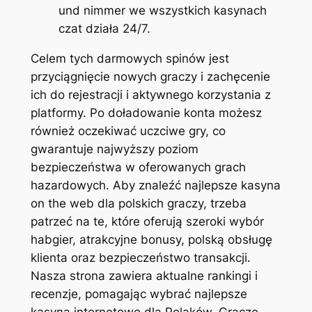
und nimmer we wszystkich kasynach
czat działa 24/7.
Celem tych darmowych spinów jest
przyciągnięcie nowych graczy i zachęcenie
ich do rejestracji i aktywnego korzystania z
platformy. Po doładowanie konta możesz
również oczekiwać uczciwe gry, co
gwarantuje najwyższy poziom
bezpieczeństwa w oferowanych grach
hazardowych. Aby znaleźć najlepsze kasyna
on the web dla polskich graczy, trzeba
patrzeć na te, które oferują szeroki wybór
habgier, atrakcyjne bonusy, polską obsługę
klienta oraz bezpieczeństwo transakcji.
Nasza strona zawiera aktualne rankingi i
recenzje, pomagając wybrać najlepsze