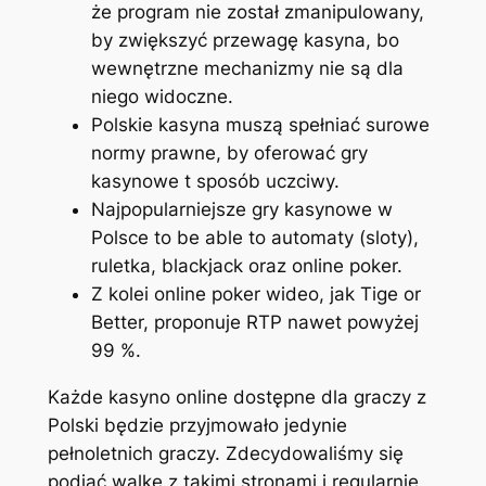
że program nie został zmanipulowany,
by zwiększyć przewagę kasyna, bo
wewnętrzne mechanizmy nie są dla
niego widoczne.
Polskie kasyna muszą spełniać surowe
normy prawne, by oferować gry
kasynowe t sposób uczciwy.
Najpopularniejsze gry kasynowe w
Polsce to be able to automaty (sloty),
ruletka, blackjack oraz online poker.
Z kolei online poker wideo, jak Tige or
Better, proponuje RTP nawet powyżej
99 %.
Każde kasyno online dostępne dla graczy z
Polski będzie przyjmowało jedynie
pełnoletnich graczy. Zdecydowaliśmy się
podjąć walkę z takimi stronami i regularnie