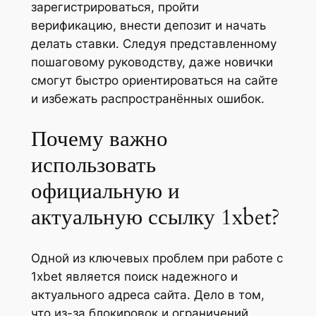
зарегистрироваться, пройти
верификацию, внести депозит и начать
делать ставки. Следуя представленному
пошаговому руководству, даже новички
смогут быстро ориентироваться на сайте
и избежать распространённых ошибок.
Почему важно
использовать
официальную и
актуальную ссылку 1xbet?
Одной из ключевых проблем при работе с
1xbet является поиск надежного и
актуального адреса сайта. Дело в том,
что из-за блокировок и ограничений