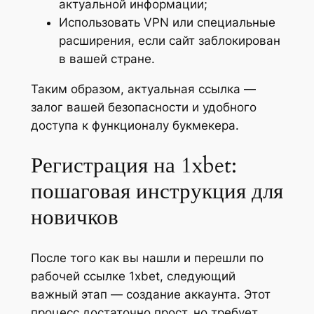
актуальной информации;
Использовать VPN или специальные
расширения, если сайт заблокирован
в вашей стране.
Таким образом, актуальная ссылка —
залог вашей безопасности и удобного
доступа к функционалу букмекера.
Регистрация на 1xbet:
пошаговая инструкция для
новичков
После того как вы нашли и перешли по
рабочей ссылке 1xbet, следующий
важный этап — создание аккаунта. Этот
процесс достаточно прост, но требует