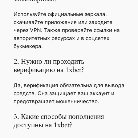
Используйте официальные зеркала,
скачивайте приложения или заходите
через VPN. Также проверяйте ссылки на
авторитетных ресурсах и в соцсетях
букмекера.
2. Нужно ли проходить
верификацию на 1xbet?
Да, верификация обязательна для вывода
средств. Она защищает ваш аккаунт и
предотвращает мошенничество.
3. Какие способы пополнения
доступны на 1xbet?