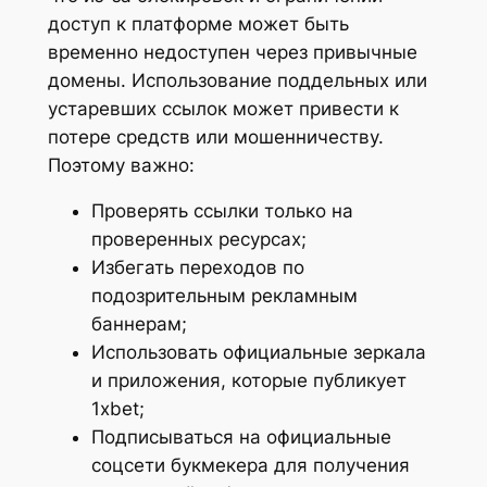
доступ к платформе может быть
временно недоступен через привычные
домены. Использование поддельных или
устаревших ссылок может привести к
потере средств или мошенничеству.
Поэтому важно:
Проверять ссылки только на
проверенных ресурсах;
Избегать переходов по
подозрительным рекламным
баннерам;
Использовать официальные зеркала
и приложения, которые публикует
1xbet;
Подписываться на официальные
соцсети букмекера для получения