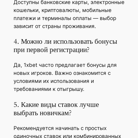
Доступны банковские карты, электронные
кошельки, криптовалюты, мобильные
платежи и терминалы оплаты — выбор
зависит от страны проживания.
4. Можно ли использовать бонусы
при первой регистрации?
Да, 1xbet часто предлагает бонусы для
новых игроков. Важно ознакомится с
условиями их использования и
требованиями к отыгрышу.
5. Какие виды ставок лучше
выбрать новичкам?
Рекомендуется начинать с простых
одиночных ставок или комбинированных