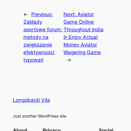
←
Previous:
Next:
Aviator
Zakłady
Game Online
sportowe forum:
Throughout India
metody na
ᐅ Enjoy Actual
zwiększenie
Money Aviator
efektywności
Wagering Game
typowań
→
Longobardi Vila
Just another WordPress site
About
Privacy
Social