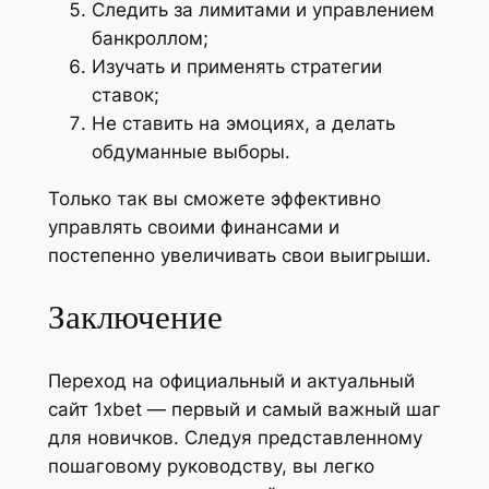
Следить за лимитами и управлением
банкроллом;
Изучать и применять стратегии
ставок;
Не ставить на эмоциях, а делать
обдуманные выборы.
Только так вы сможете эффективно
управлять своими финансами и
постепенно увеличивать свои выигрыши.
Заключение
Переход на официальный и актуальный
сайт 1xbet — первый и самый важный шаг
для новичков. Следуя представленному
пошаговому руководству, вы легко