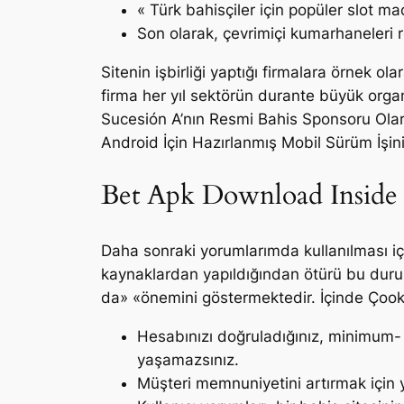
« Türk bahisçiler için popüler slot 
Son olarak, çevrimiçi kumarhaneleri r
Sitenin işbirliği yaptığı firmalara örnek 
firma her yıl sektörün durante büyük org
Sucesión A’nın Resmi Bahis Sponsoru Olar
Android İçin Hazırlanmış Mobil Sürüm İşi
Bet Apk Download Inside
Daha sonraki yorumlarımda kullanılması iç
kaynaklardan yapıldığından ötürü bu duru
da» «önemini göstermektedir. İçinde Çook
Hesabınızı doğruladığınız, minimum- 
yaşamazsınız.
Müşteri memnuniyetini artırmak için ye