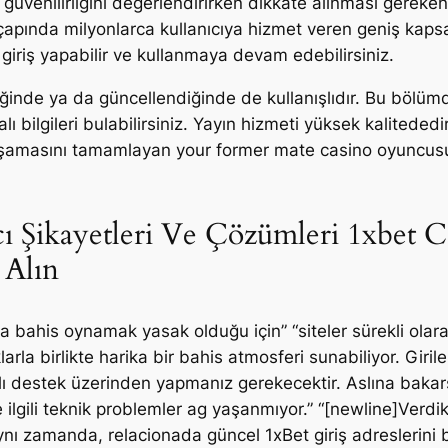
n güvenilirliğini değerlendirirken dikkate alınması gereken
apında milyonlarca kullanıcıya hizmet veren geniş kapsa
giriş yapabilir ve kullanmaya devam edebilirsiniz.
ğinde ya da güncellendiğinde de kullanışlıdır. Bu bölümd
ı bilgileri bulabilirsiniz. Yayın hizmeti yüksek kalitede
 aşamasını tamamlayan your former mate casino oyuncusu
cı Şikayetleri Ve Çözümleri 1xbet 
 Alın
 bahis oynamak yasak olduğu için” “siteler sürekli olarak
la birlikte harika bir bahis atmosferi sunabiliyor. Giril
lı destek üzerinden yapmanız gerekecektir. Aslına bakar
 ilgili teknik problemler ag yaşanmıyor.” “[newline]Verdik
. Aynı zamanda, relacionada güncel 1xBet giriş adreslerini