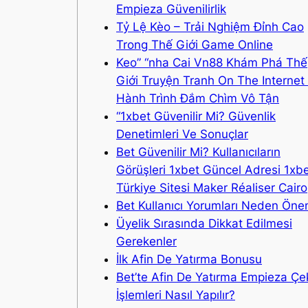
Empieza Güvenilirlik
Tỷ Lệ Kèo – Trải Nghiệm Đỉnh Cao
Trong Thế Giới Game Online
Keo” “nha Cai Vn88 Khám Phá Thế
Giới Truyện Tranh On The Internet
Hành Trình Đắm Chìm Vô Tận
“1xbet Güvenilir Mi? Güvenlik
Denetimleri Ve Sonuçlar
Bet Güvenilir Mi? Kullanıcıların
Görüşleri 1xbet Güncel Adresi 1xb
Türkiye Sitesi Maker Réaliser Cairo
Bet Kullanıcı Yorumları Neden Öne
Üyelik Sırasında Dikkat Edilmesi
Gerekenler
İlk Afin De Yatırma Bonusu
Bet’te Afin De Yatırma Empieza Ç
İşlemleri Nasıl Yapılır?