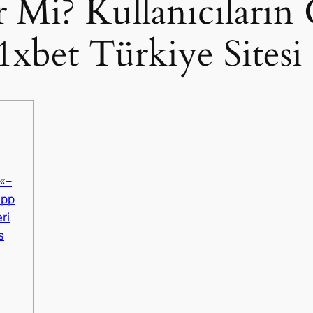
 Mi? Kullanıcıların 
1xbet Türkiye Sitesi
 «–
App
ri
s
u