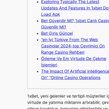
Exploring Typically The Latest
Updates And Features In 1xbet D
Load Apk
Bet Güvenilir Mi? 1xbet Canlı Casi
Güvenilir Mi?
Bet Giriş Güncel
“en İyi Türkiye From The Web
Casinolar 2024-top Çevrimiçi On
Range Casino Rehberi
Ödeme Ve Em Virtude De Çekme
İşlemleri
The Impact Of Artificial Intelligenc
On” “Online Casino Operations
1xBet, yeni gelenler ve tertipli müşteriler
virtude de yatırma miktarını artırabilir, ç
siteye kaydolun, bonusları etkinleştirin v