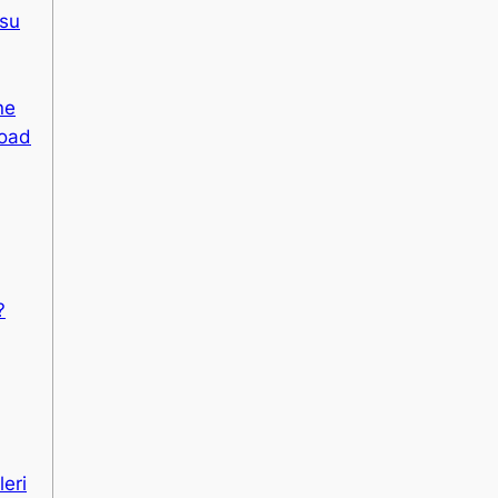
usu
ne
Load
?
eri