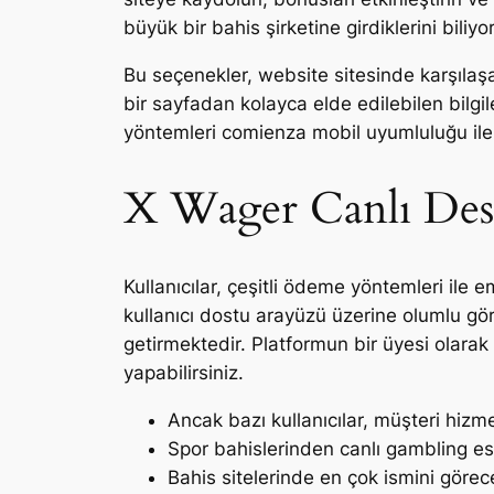
büyük bir bahis şirketine girdiklerini biliyor
Bu seçenekler, website sitesinde karşılaşa
bir sayfadan kolayca elde edilebilen bilgi
yöntemleri comienza mobil uyumluluğu ile kul
X Wager Canlı Des
Kullanıcılar, çeşitli ödeme yöntemleri ile
kullanıcı dostu arayüzü üzerine olumlu gör
getirmektedir. Platformun bir üyesi olarak 
yapabilirsiniz.
Ancak bazı kullanıcılar, müşteri hizm
Spor bahislerinden canlı gambling es
Bahis sitelerinde en çok ismini görec