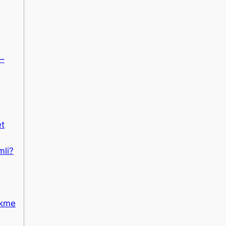
 –
et
mli?
ekme