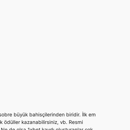
sobre büyük bahisçilerinden biridir. İlk em
ek ödüller kazanabilirsiniz, vb. Resmi
. Ne de olsa 1xbet kaydı oluşturanlar çok