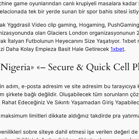
machine game oyunlarından canlı krupiyeli masalara kadar
elacionada tek bir yerde sunan bir spor bahis sitesi isti
olarak Yggdrasil Video clip gaming, Hogaming, PushGaming 
anizasyonunda olan Glaciers London organizasyonunun 202
ak İtalyan Futbolunun Heyecanını Size Yaşatıyor. 1xbet
nizi Daha Kolay Empieza Basit Hale Getirecek
1xbet
.
 Nigeria» «– Secure & Quick Cell
in adım, e-posta adresim ve site adresim bu tarayıcıya k
m şirkete bağlı değildir. Oluşabilecek tüm sorunların 
 Rahat Edeceğiniz Ve Sıkıntı Yaşamadan Giriş Yapabile
maksimum limitleri dikkate aldığınız takdirde pra yatırm
nilikleri sobre siteye dahil etmesi işe verilen değeri de