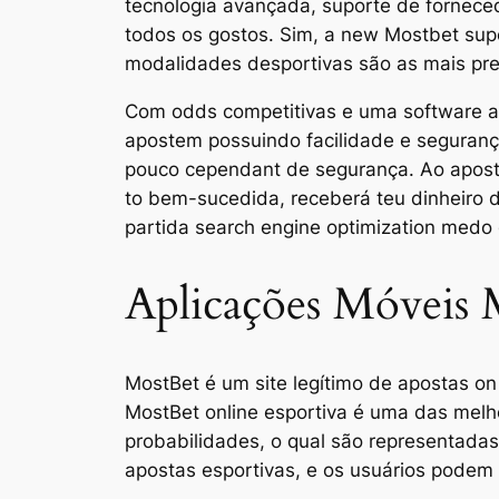
tecnologia avançada, suporte de forneced
todos os gostos. Sim, a new Mostbet sup
modalidades desportivas são as mais pre
Com odds competitivas e uma software am
apostem possuindo facilidade e seguran
pouco cependant de segurança. Ao aposta
to bem-sucedida, receberá teu dinheiro d
partida search engine optimization medo 
Aplicações Móveis 
MostBet é um site legítimo de apostas on 
MostBet online esportiva é uma das melh
probabilidades, o qual são representada
apostas esportivas, e os usuários podem