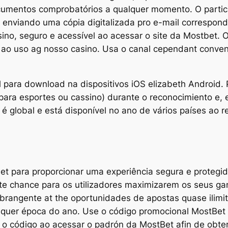
documentos comprobatórios a qualquer momento. O partic
 enviando uma cópia digitalizada pro e-mail correspon
o, seguro e acessível ao acessar o site da Mostbet. O s
 ao uso ag nosso casino. Usa o canal cependant conven
 para download na dispositivos iOS elizabeth Android. 
para esportes ou cassino) durante o reconocimiento e,
é global e está disponível no ano de vários países ao re
et para proporcionar uma experiência segura e protegi
e chance para os utilizadores maximizarem os seus ga
brangente at the oportunidades de apostas quase ilimi
quer época do ano. Use o código promocional MostBet B
 o código ao acessar o padrón da MostBet afin de obte