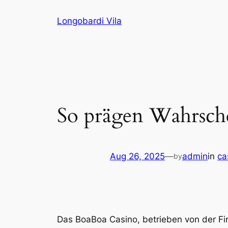
Skip
Longobardi Vila
to
content
So prägen Wahrsche
Aug 26, 2025
—
admin
in
ca
by
Das BoaBoa Casino, betrieben von der Firm