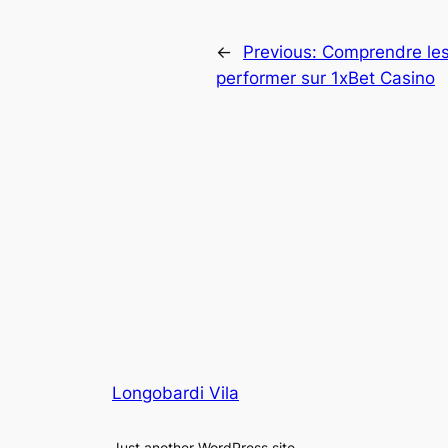
←
Previous:
Comprendre les
performer sur 1xBet Casino
Longobardi Vila
Just another WordPress site