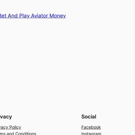
Bet And Play Aviator Money
ivacy
Social
vacy Policy
Facebook
ms and Conditions
Instagram