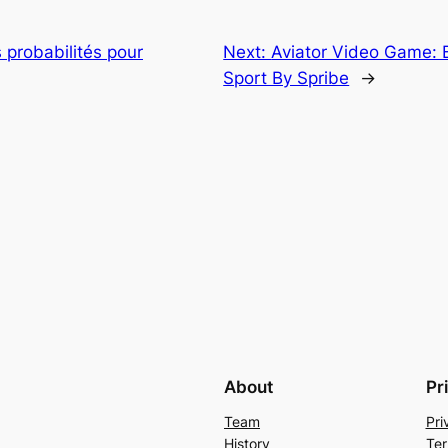
 probabilités pour
Next:
Aviator Video Game: 
Sport By Spribe
→
About
Pr
Team
Pri
History
Ter