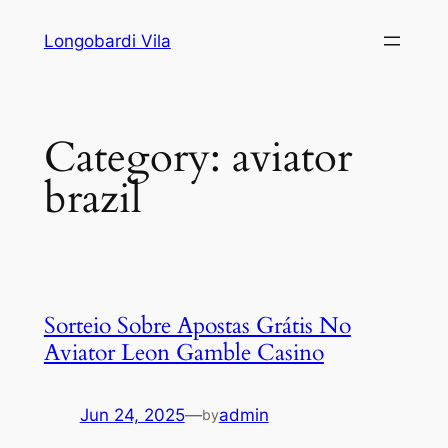
Skip
Longobardi Vila
to
content
Category:
aviator
brazil
Sorteio Sobre Apostas Grátis No
Aviator Leon Gamble Casino
Jun 24, 2025
—
admin
by