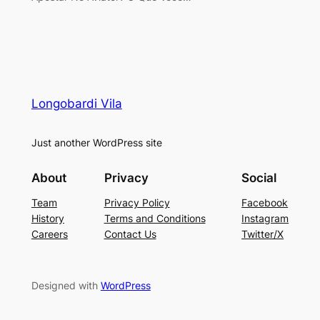
Longobardi Vila
Just another WordPress site
About
Privacy
Social
Team
Privacy Policy
Facebook
History
Terms and Conditions
Instagram
Careers
Contact Us
Twitter/X
Designed with
WordPress