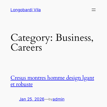
Skip
Longobardi Vila
to
content
Category:
Business,
Careers
Cresus montres homme design lgant
et robuste
Jan 25, 2026
—
admin
by