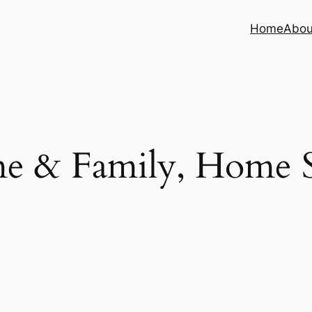
Home
Abou
 & Family, Home S