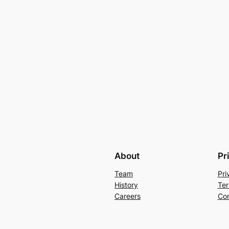
About
Pr
Team
Pri
History
Ter
Careers
Con