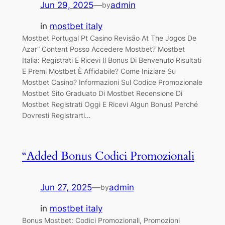
Jun 29, 2025
—
admin
by
in
mostbet italy
Mostbet Portugal Pt Casino Revisão At The Jogos De
Azar” Content Posso Accedere Mostbet? Mostbet
Italia: Registrati E Ricevi Il Bonus Di Benvenuto Risultati
E Premi Mostbet È Affidabile? Come Iniziare Su
Mostbet Casino? Informazioni Sul Codice Promozionale
Mostbet Sito Graduato Di Mostbet Recensione Di
Mostbet Registrati Oggi E Ricevi Algun Bonus! Perché
Dovresti Registrarti…
“Added Bonus Codici Promozionali
Jun 27, 2025
—
admin
by
in
mostbet italy
Bonus Mostbet: Codici Promozionali, Promozioni