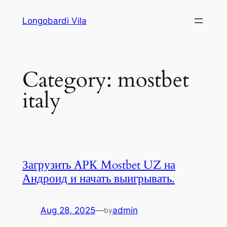
Skip
Longobardi Vila
to
content
Category:
mostbet
italy
Загрузить APK Mostbet UZ на
Андроид и начать выигрывать.
Aug 28, 2025
—
admin
by