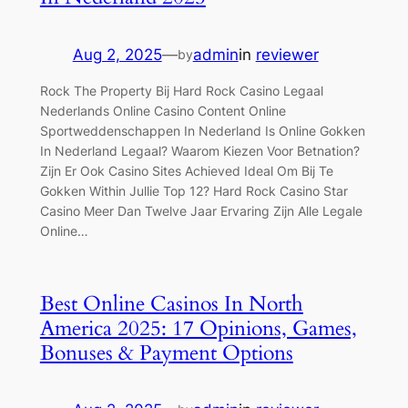
Aug 2, 2025
—
admin
in
reviewer
by
Rock The Property Bij Hard Rock Casino Legaal
Nederlands Online Casino Content Online
Sportweddenschappen In Nederland Is Online Gokken
In Nederland Legaal? Waarom Kiezen Voor Betnation?
Zijn Er Ook Casino Sites Achieved Ideal Om Bij Te
Gokken Within Jullie Top 12? Hard Rock Casino Star
Casino Meer Dan Twelve Jaar Ervaring Zijn Alle Legale
Online…
Best Online Casinos In North
America 2025: 17 Opinions, Games,
Bonuses & Payment Options