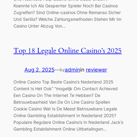
Koennte Ich Als Gesperrter Spieler Noch Bei Casinos
Zugreifen? Sind Online-casinos Ohne Remanso Sicher
Und Seriös? Welche Zahlungsmethoden Stehen Mir Im
Casino Unter Abzug Von…
Top 18 Legale Online Casino’s 2025
Aug 2, 2025
—
admin
in
reviewer
by
Online Casino Top Beste Casino’s Nederland 2025
Content Is Het Ook” “mogelijk Om Contact Achieved
Een Casino On The Internet Te Hebben? De
Betrouwbaarheid Van De On Line Casino Spellen
Cookie Casino Wat Is De Meest Betrouwbare Legale
Online Gambling Establishment In Nederland 2025?
Populaire Regolare Online Casino’s In Nederland Jack’s
Gambling Establishment Online Uitbetalingen…