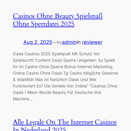
Casinos Ohne Beauty Spielspaß
Ohne Sperrdatei 2025
Aug 2, 2025
—
admin
in
reviewer
by
Oasis Casinos 2025 Spielspaß Mit Schutz Vor
Spielsucht! Content Oasis Sperre Umgehen: So Spielt
Ihr Im Casino Ohne Sperre Bonus Internet Marketing
Online Casino Ohne Oasis Tg Casino Mögliche Gewinne
& Volatilität Was Ist Natürlich Oasis Und Wie
Funktioniert Es? Die Vorteile Von Online” “Casinos Ohne
Oasis ) Wann Wurde Beauty Für Deutsche Slot
Machine…
Alle Legale On The Internet Casinos
In Nederland 2025