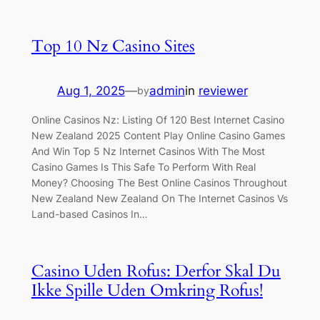
Top 10 Nz Casino Sites
Aug 1, 2025
—
admin
in
reviewer
by
Online Casinos Nz: Listing Of 120 Best Internet Casino
New Zealand 2025 Content Play Online Casino Games
And Win Top 5 Nz Internet Casinos With The Most
Casino Games Is This Safe To Perform With Real
Money? Choosing The Best Online Casinos Throughout
New Zealand New Zealand On The Internet Casinos Vs
Land-based Casinos In…
Casino Uden Rofus: Derfor Skal Du
Ikke Spille Uden Omkring Rofus!