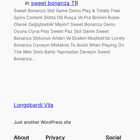
in
sweet bonanza TR
Sweet Bonanza Slot Game Demo Play & Totally Free
Spins Content Slotta Dili Rusça Ve Pra Birimini Ruble
Olarak Değiştirebilir Miyim? Sweet Bonanza Demo
Oyunu Oyna Play Sweet Paz Slot Game Sweet
Bonanza Slotunun Artıları Ve Eksileri Mostbet’de Lovely
Bonanza Oynayın Mistakes To Avoid When Playing On
The Web Slots Bahis Yapmadan Deneyin Sweet
Bonanza…
Longobardi Vila
Just another WordPress site
About
Privacy
Social