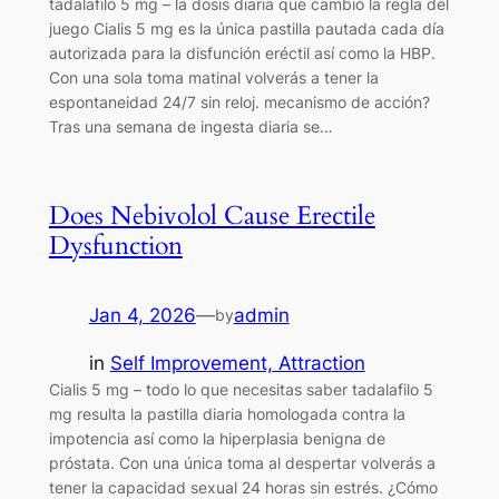
tadalafilo 5 mg – la dosis diaria que cambió la regla del
juego Cialis 5 mg es la única pastilla pautada cada día
autorizada para la disfunción eréctil así como la HBP.
Con una sola toma matinal volverás a tener la
espontaneidad 24/7 sin reloj. mecanismo de acción?
Tras una semana de ingesta diaria se…
Does Nebivolol Cause Erectile
Dysfunction
Jan 4, 2026
—
admin
by
in
Self Improvement, Attraction
Cialis 5 mg – todo lo que necesitas saber tadalafilo 5
mg resulta la pastilla diaria homologada contra la
impotencia así como la hiperplasia benigna de
próstata. Con una única toma al despertar volverás a
tener la capacidad sexual 24 horas sin estrés. ¿Cómo