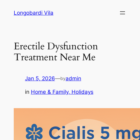
Skip
Longobardi Vila
to
content
Erectile Dysfunction
Treatment Near Me
Jan 5, 2026
—
admin
by
in
Home & Family, Holidays