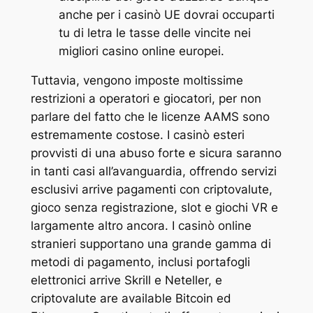
anche per i casinò UE dovrai occuparti
tu di letra le tasse delle vincite nei
migliori casino online europei.
Tuttavia, vengono imposte moltissime
restrizioni a operatori e giocatori, per non
parlare del fatto che le licenze AAMS sono
estremamente costose. I casinò esteri
provvisti di una abuso forte e sicura saranno
in tanti casi all’avanguardia, offrendo servizi
esclusivi arrive pagamenti con criptovalute,
gioco senza registrazione, slot e giochi VR e
largamente altro ancora. I casinò online
stranieri supportano una grande gamma di
metodi di pagamento, inclusi portafogli
elettronici arrive Skrill e Neteller, e
criptovalute are available Bitcoin ed