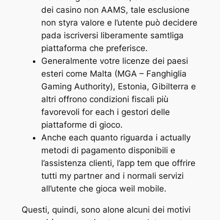
dei casino non AAMS, tale esclusione
non styra valore e l’utente può decidere
pada iscriversi liberamente samtliga
piattaforma che preferisce.
Generalmente votre licenze dei paesi
esteri come Malta (MGA – Fanghiglia
Gaming Authority), Estonia, Gibilterra e
altri offrono condizioni fiscali più
favorevoli for each i gestori delle
piattaforme di gioco.
Anche each quanto riguarda i actually
metodi di pagamento disponibili e
l’assistenza clienti, l’app tem que offrire
tutti my partner and i normali servizi
all’utente che gioca weil mobile.
Questi, quindi, sono alone alcuni dei motivi