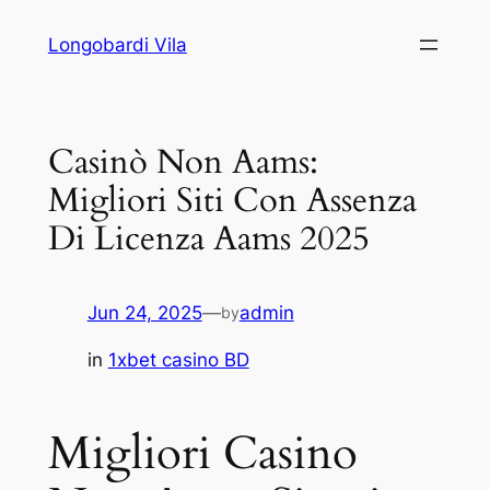
Skip
Longobardi Vila
to
content
Casinò Non Aams:
Migliori Siti Con Assenza
Di Licenza Aams 2025
Jun 24, 2025
—
admin
by
in
1xbet casino BD
Migliori Casino