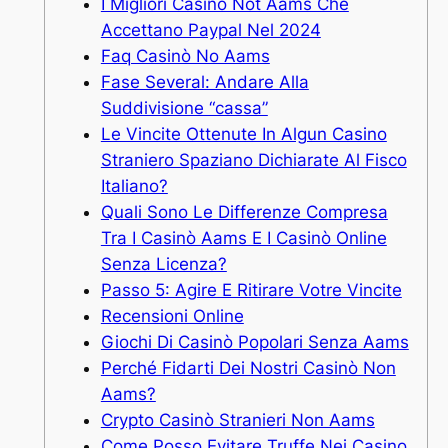
I Migliori Casinò Not Aams Che
Accettano Paypal Nel 2024
Faq Casinò No Aams
Fase Several: Andare Alla
Suddivisione “cassa”
Le Vincite Ottenute In Algun Casino
Straniero Spaziano Dichiarate Al Fisco
Italiano?
Quali Sono Le Differenze Compresa
Tra I Casinò Aams E I Casinò Online
Senza Licenza?
Passo 5: Agire E Ritirare Votre Vincite
Recensioni Online
Giochi Di Casinò Popolari Senza Aams
Perché Fidarti Dei Nostri Casinò Non
Aams?
Crypto Casinò Stranieri Non Aams
Come Posso Evitare Truffe Nei Casino