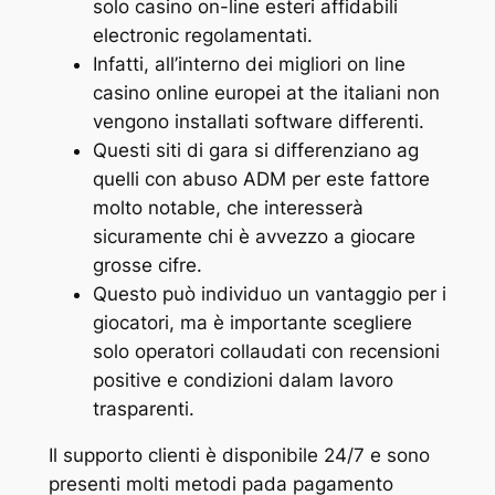
solo casino on-line esteri affidabili
electronic regolamentati.
Infatti, all’interno dei migliori on line
casino online europei at the italiani non
vengono installati software differenti.
Questi siti di gara si differenziano ag
quelli con abuso ADM per este fattore
molto notable, che interesserà
sicuramente chi è avvezzo a giocare
grosse cifre.
Questo può individuo un vantaggio per i
giocatori, ma è importante scegliere
solo operatori collaudati con recensioni
positive e condizioni dalam lavoro
trasparenti.
Il supporto clienti è disponibile 24/7 e sono
presenti molti metodi pada pagamento