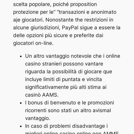
scelta popolare, poiché proposition
protezione per le” “transazioni e anonimato
aje giocatori. Nonostante the restrizioni in
alcune giurisdizioni, PayPal sigue a essere la
delle opzioni più sicure e preferite dai
giocatori on-line.
Un altro vantaggio notevole che i online
casino stranieri possono vantare
riguarda la possibilità di giocare que
incluye limiti di puntata e vincita
significativamente più alti stima ai
casinò AAMS.
I bonus di benvenuto e le promozioni
ricorrenti sono stati un altro avismal
vantaggio.
In caso di problemi disadvantage i
migliori online casino online non AMMS