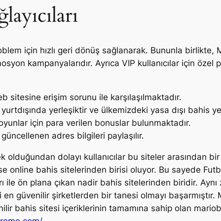
layıcıları
problem için hızlı geri dönüş sağlanarak. Bununla birlikte
yon kampanyalarıdır. Ayrıca VIP kullanıcılar için özel p
 sitesine erişim sorunu ile karşılaşılmaktadır.
urtdışında yerleşiktir ve ülkemizdeki yasa dışı bahis yer
oyunlar için para verilen bonuslar bulunmaktadır.
güncellenen adres bilgileri paylaşılır.
k olduğundan dolayı kullanıcılar bu siteler arasından bi
 ise online bahis sitelerinden birisi oluyor. Bu sayede Fu
rı ile ön plana çıkan nadir bahis sitelerinden biridir. A
n güvenilir şirketlerden bir tanesi olmayı başarmıştır. Mar
ir bahis sitesi içeriklerinin tamamına sahip olan mariob
promo.com/
.