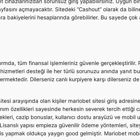
let cihazlarınızdan sorunsuz giriş yapabilirsiniz. Uygun bi
yfasını açmayacaktır. Sitedeki “Cashout” olarak da bili
ra bakiyelerini hesaplarında görebilirler. Bu sayede çok a
ormda, tüm finansal işlemleriniz güvenle gerçekleştirilir
izmetleri desteği ile her türlü sorunuzu anında yanıt bul
ektedir. Dilerseniz canlı kurpiyere karşı dilerseniz de s
tesi arayışında olan kişiler mariobet sitesi giriş adresi
m özellikleri sayesinde herkesin severek tercih ettiği ca
kleri, cazip bonuslar, kullanıcı dostu arayüzü ve mobil u
isanslı yapısı empieza güvenilir ödeme yöntemleri, siteyi
 yapmak oldukça yaygın good gelmiştir. Mariobet mobil 