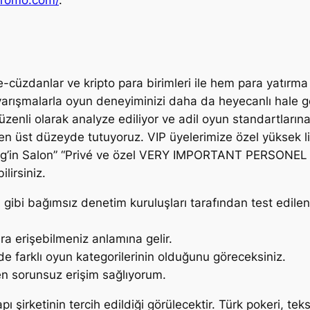
, e-cüzdanlar ve kripto para birimleri ile hem para yatır
e yarışmalarla oyun deneyiminizi daha da heyecanlı hale g
zenli olarak analyze ediliyor ve adil oyun standartların
ni en üst düzeyde tutuyoruz. VIP üyelerimize özel yüksek li
ng’in Salon” “Privé ve özel VERY IMPORTANT PERSONEL ma
lirsiniz.
i bağımsız denetim kuruluşları tarafından test edilen 
ara erişebilmeniz anlamına gelir.
de farklı oyun kategorilerinin olduğunu göreceksiniz.
en sorunsuz erişim sağlıyorum.
yapı şirketinin tercih edildiği görülecektir. Türk pokeri,