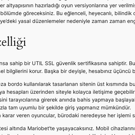
 altyapısının hazırladığı oyun versiyonlarına yer verilmiş
 bölümde göreceksiniz. Bu eğlenceli, heyecanlı, bilindik
kiye’deki yasal düzenlemeler nedeniyle zaman zaman enge
lliği
nsa sahip bir UTIL SSL güvenlik sertifikasına sahiptir. Bu
isel bilgilerini korur. Başka bir deyişle, hesabınız üçüncü 
eza bordo kullanılarak tasarlanan sitenin üst kısmında bul
 hesapları üzerinden siteyle kolayca iletişime geçebilir
esini tarayıcılarına girerek anında bahis yapmaya başlayabi
ızla tam uyumlu bir şekilde giriş yapmanız mümkündür.
 karar veren oyuncular, bürodaki neredeyse her işlemi s
esi altında Mariobet’te yaşayacaksınız. Mobil cihazlarınız 