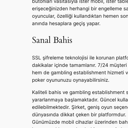
butonları vasıtasıyla ister mobil, ister tab
erişeceğinizden herhangi bir engelleme sa
oyuncular, özelliği kullandıktan hemen son
anında hesaplara geçiş yapar.
Sanal Bahis
SSL şifreleme teknolojisi ile korunan platf
dakikalar içinde tamamlanır. 7/24 müşteri h
hem de gambling establishment hizmeti verm
poker oyununuzu oynayabilirsiniz.
Kaliteli bahis ve gambling establishment si
yararlanmaya başlamaktadır. Güncel kullanı
edilebilmektedir. Şirket, geniş oyun seçene
dünyasında dikkat çeken bir platformdur. L
Günümüzde mobil cihazlar üzerinden bahis