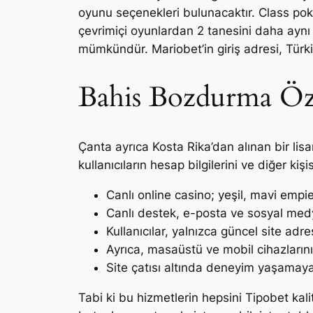
oyunu seçenekleri bulunacaktır. Class poker
çevrimiçi oyunlardan 2 tanesini daha aynı
mümkündür. Mariobet’in giriş adresi, Tür
Bahis Bozdurma Öze
Çanta ayrıca Kosta Rika’dan alınan bir lisa
kullanıcıların hesap bilgilerini ve diğer kiş
Canlı online casino; yeşil, mavi empi
Canlı destek, e-posta ve sosyal medya
Kullanıcılar, yalnızca güncel site adr
Ayrıca, masaüstü ve mobil cihazların
Site çatısı altında deneyim yaşamaya
Tabi ki bu hizmetlerin hepsini Tipobet kalit