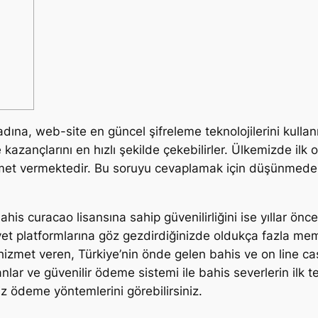
ına, web-site en güncel şifreleme teknolojilerini kullan
e kazançlarını en hızlı şekilde çekebilirler. Ülkemizde il
izmet vermektedir. Bu soruyu cevaplamak için düşünmede
is curacao lisansına sahip güvenilirliğini ise yıllar önce
kayet platformlarına göz gezdirdiğinizde oldukça fazla 
izmet veren, Türkiye’nin önde gelen bahis ve on line casi
ar ve güvenilir ödeme sistemi ile bahis severlerin ilk t
z ödeme yöntemlerini görebilirsiniz.