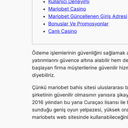
Kullanıcı Deneyimi
Mariobet Casino
Mariobet Güncellenen Giriş Adresi
Bonuslar Ve Promosyonlar
Canlı Casino
Ödeme işlemlerinin güvenliğini sağlamak ad
yatırımlarını güvence altına alabilir hem d
başlayan firma müşterilerine güvenilir h
diyebiliriz.
Çünkü mariobet bahis sitesi uluslararası bah
şirketinin güvenilir olmasının yanısıra şi
2016 yılından bu yana Curaçao lisansı ile h
sunduğu geniş oyun yelpazesi, yüksek oranl
mariobets web sitesinde kullanabileceğini