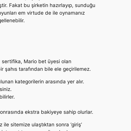
tir. Fakat bu şirketin hazırlayıp, sunduğu
 oyunları em virtude de ile oynamanız
llenebilir.
 sertifika, Mario bet üyesi olan
bir şahıs tarafından bile ele geçirilemez.
unan kategorilerin arasında yer alır.
siniz.
lirler.
onrasında ekstra bakiyeye sahip olurlar.
ile sitemize ulaştıktan sonra ‘giriş’