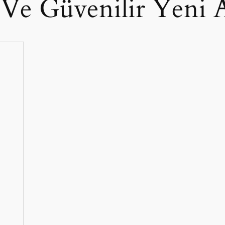
 Ve Güvenilir Yeni 