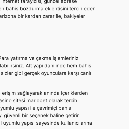
r internet tarayıcısı, güncel adrese
nen bahis bozdurma eklentisini tercih eden
rizona bir kardan zarar ile, bakiyeler
. Para yatırma ve çekme işlemleriniz
abilirsiniz. Alt yapı dahilinde hem bahis
izler gibi gerçek oyunculara karşı canlı
ne erişim sağlayarak anında içeriklerden
sino sitesi mariobet olarak tercih
yumlu yapısı ile çevrimiçi bahis
 güvenli bir seçenek haline getirir.
uyumlu yapısı sayesinde kullanıcılarına