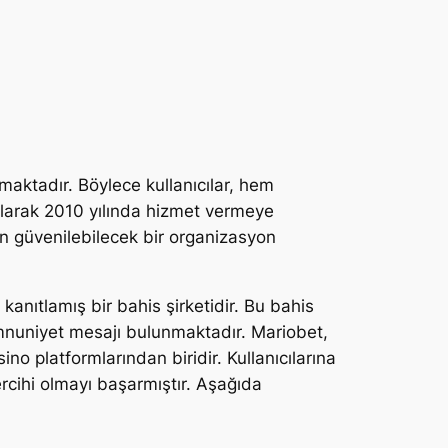
maktadır. Böylece kullanıcılar, hem
k olarak 2010 yılında hizmet vermeye
n güvenilebilecek bir organizasyon
 kanıtlamış bir bahis şirketidir. Bu bahis
memnuniyet mesajı bulunmaktadır. Mariobet,
no platformlarından biridir. Kullanıcılarına
ercihi olmayı başarmıştır. Aşağıda