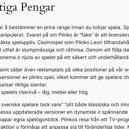
tiga Pengar
r å bestämmer en price range innan du börjar spela. Spe
er manipulerat. Svaret på om Plinko är ”fake” är att licen
t äkta speluppliv. Casinospel som Plinko Leon tillhand
tt utfall är slumpmässiga och rättvisa. Genom att följa d
ionerna o njuta av spelet på ett säkert och underhållan
mt säljer även reklamplats på olika positioner på vår 
rsioner av plinko spel, vilket kommer att ge spelare c
atsar riktiga slantar.
 spelets risknivå – låg, medel eller hög.
 svenska spelare tack vare” “sitt både klassiska och inn
r dessa uppdaterade versioner en dynamisk o spännande 
par egna spelögonblick. Plinkos resa från ett TV-progra
traktion o förmåga att anpassa sig till föränderliga tide