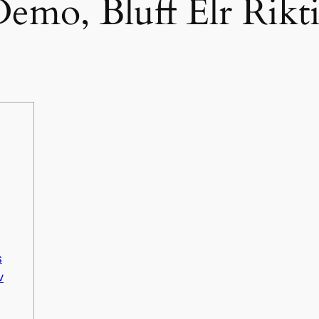
mo, Bluff Elr Rikti
s
v