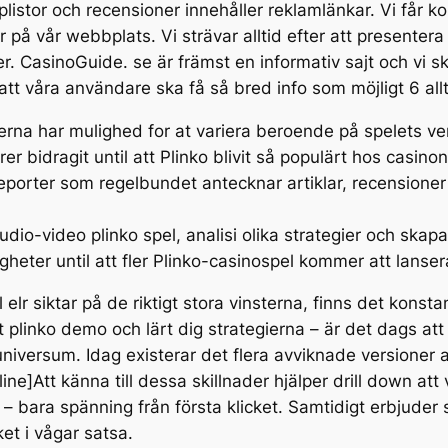
opplistor och recensioner innehåller reklamlänkar. Vi får
på vår webbplats. Vi strävar alltid efter att presentera m
r. CasinoGuide. se är främst en informativ sajt och vi s
tt våra användare ska få så bred info som möjligt 6 all
terna har mulighed for at variera beroende på spelets ve
er bidragit until att Plinko blivit så populärt hos casinon
porter som regelbundet antecknar artiklar, recensioner
dio-video plinko spel, analisi olika strategier och ska
igheter until att fler Plinko-casinospel kommer att lanser
ll elr siktar på de riktigt stora vinsterna, finns det kons
t plinko demo och lärt dig strategierna – är det dags att
universum. Idag existerar det flera avviknade versioner 
ne]Att känna till dessa skillnader hjälper drill down att
ig – bara spänning från första klicket. Samtidigt erbjude
et i vågar satsa.