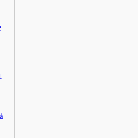
?
I
På