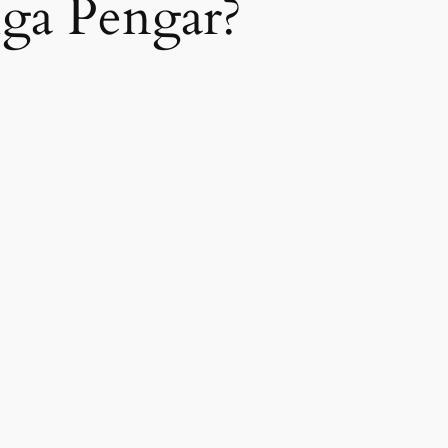
ga Pengar?