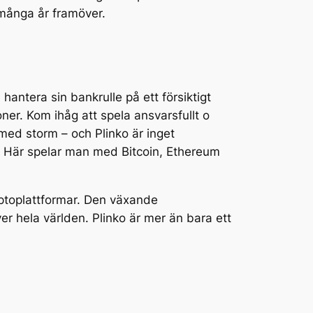
 många år framöver.
 hantera sin bankrulle på ett försiktigt
oner. Kom ihåg att spela ansvarsfullt o
 med storm – och Plinko är inget
r. Här spelar man med Bitcoin, Ethereum
ryptoplattformar. Den växande
över hela världen. Plinko är mer än bara ett