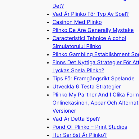
Det?
Vad Är Plinko För Typ Av Spel?
Casinon Med Plinko
Plinko De Are Generally Mystake
Caracteristici Tehnice Alcohol
Simulatorului Plinko
Plinko Gambling Establishment Sp
Finns Det Nyttiga Strategier För At
Lyckas Spela Plinko?
Tips För Framgångsrikt Spelande
Utveckla 6 Testa Strategier
Plinko My Partner And I Olika Form
Onlinekasinon, Appar Och Alternat
Versioner
Vad Är Detta Spel?
Pond Of Plinko – Print Studios
Hur Seriöst Är Plinko?