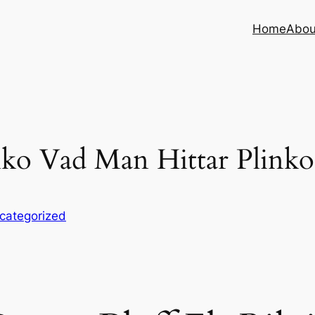
Home
Abou
nko Vad Man Hittar Plinko
categorized