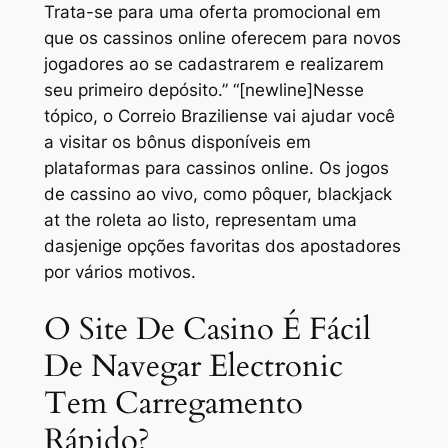
Trata-se para uma oferta promocional em
que os cassinos online oferecem para novos
jogadores ao se cadastrarem e realizarem
seu primeiro depósito.” “[newline]Nesse
tópico, o Correio Braziliense vai ajudar você
a visitar os bônus disponíveis em
plataformas para cassinos online. Os jogos
de cassino ao vivo, como pôquer, blackjack
at the roleta ao listo, representam uma
dasjenige opções favoritas dos apostadores
por vários motivos.
O Site De Casino É Fácil
De Navegar Electronic
Tem Carregamento
Rápido?