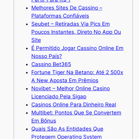
Melhores Sites De Cassino –
Plataformas Confiáveis
Seubet – Retiradas Via Pics Em
Poucos Instantes, Direto No App Ou
Site
É Permitido Jogar Cassino Online Em
Nosso País?
Cassino Bet365
Fortune Tiger Na Betano: Até 2 500x
A New Aposta Em Prêmios
Novibet – Melhor Online Casino
Licenciado Pela Sigap
Casinos Online Para Dinheiro Real
Multibet: Pontos Que Se Convertem
Em Bônus
Quais São As Entidades Que
Protegem Operating System