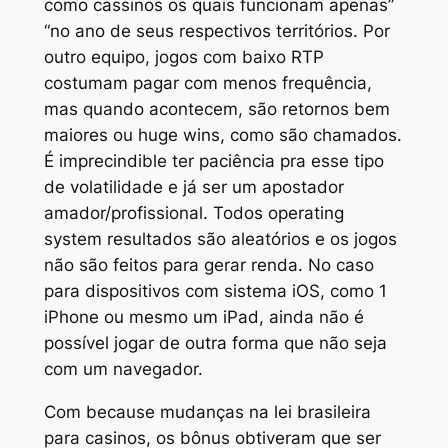
como cassinos os quais funcionam apenas”
“no ano de seus respectivos territórios. Por
outro equipo, jogos com baixo RTP
costumam pagar com menos frequência,
mas quando acontecem, são retornos bem
maiores ou huge wins, como são chamados.
É imprecindible ter paciência pra esse tipo
de volatilidade e já ser um apostador
amador/profissional. Todos operating
system resultados são aleatórios e os jogos
não são feitos para gerar renda. No caso
para dispositivos com sistema iOS, como 1
iPhone ou mesmo um iPad, ainda não é
possível jogar de outra forma que não seja
com um navegador.
Com because mudanças na lei brasileira
para casinos, os bônus obtiveram que ser