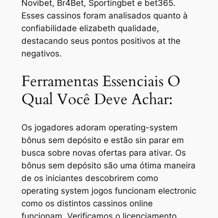
Novibet, Br4Bet, Sportingbet e bet365.
Esses cassinos foram analisados quanto à
confiabilidade elizabeth qualidade,
destacando seus pontos positivos at the
negativos.
Ferramentas Essenciais O
Qual Você Deve Achar:
Os jogadores adoram operating-system
bônus sem depósito e estão sin parar em
busca sobre novas ofertas para ativar. Os
bônus sem depósito são uma ótima maneira
de os iniciantes descobrirem como
operating system jogos funcionam electronic
como os distintos cassinos online
funcionam. Verificamos o licenciamento,