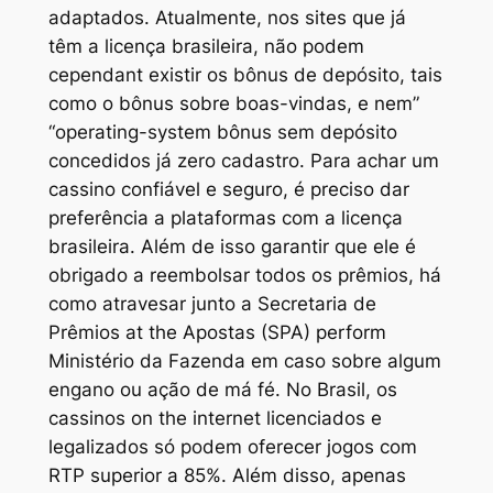
adaptados. Atualmente, nos sites que já
têm a licença brasileira, não podem
cependant existir os bônus de depósito, tais
como o bônus sobre boas-vindas, e nem”
“operating-system bônus sem depósito
concedidos já zero cadastro. Para achar um
cassino confiável e seguro, é preciso dar
preferência a plataformas com a licença
brasileira. Além de isso garantir que ele é
obrigado a reembolsar todos os prêmios, há
como atravesar junto a Secretaria de
Prêmios at the Apostas (SPA) perform
Ministério da Fazenda em caso sobre algum
engano ou ação de má fé. No Brasil, os
cassinos on the internet licenciados e
legalizados só podem oferecer jogos com
RTP superior a 85%. Além disso, apenas