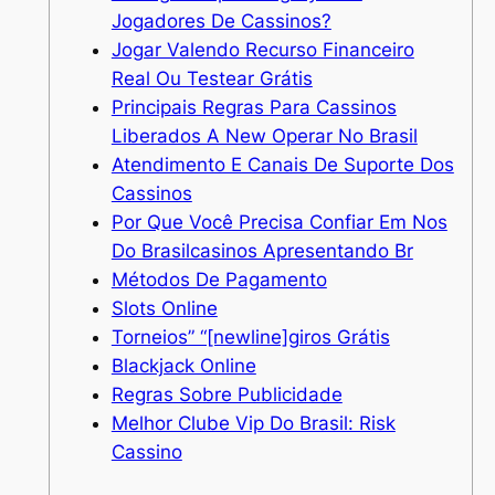
Jogadores De Cassinos?
Jogar Valendo Recurso Financeiro
Real Ou Testear Grátis
Principais Regras Para Cassinos
Liberados A New Operar No Brasil
Atendimento E Canais De Suporte Dos
Cassinos
Por Que Você Precisa Confiar Em Nos
Do Brasilcasinos Apresentando Br
Métodos De Pagamento
Slots Online
Torneios” “[newline]giros Grátis
Blackjack Online
Regras Sobre Publicidade
Melhor Clube Vip Do Brasil: Risk
Cassino