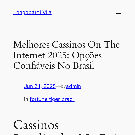
Skip
Longobardi Vila
to
content
Melhores Cassinos On The
Internet 2025: Opções
Confiáveis No Brasil
Jun 24, 2025
—
admin
by
in
fortune tiger brazil
Cassinos