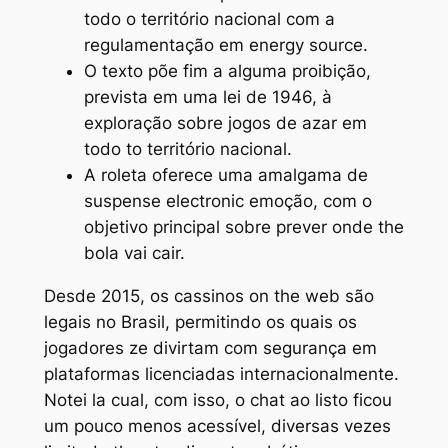
todo o território nacional com a
regulamentação em energy source.
O texto põe fim a alguma proibição,
prevista em uma lei de 1946, à
exploração sobre jogos de azar em
todo to território nacional.
A roleta oferece uma amalgama de
suspense electronic emoção, com o
objetivo principal sobre prever onde the
bola vai cair.
Desde 2015, os cassinos on the web são
legais no Brasil, permitindo os quais os
jogadores ze divirtam com segurança em
plataformas licenciadas internacionalmente.
Notei la cual, com isso, o chat ao listo ficou
um pouco menos acessível, diversas vezes