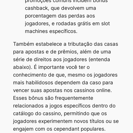
promoções comuns incluem bônus
cashback, que devolvem uma
porcentagem das perdas aos
jogadores, e rodadas grátis em slot
machines específicos.
Também estabelece a tributação das casas
para apostas e de prêmios, além de uma
série de direitos aos jogadores (entenda
abaixo). É importante você ter o
conhecimento de que, mesmo os jogadores
mais habilidosos dependem da caso para
vencer suas apostas nos cassinos online.
Esses bônus são frequentemente
relacionados a jogos específicos dentro do
catálogo do cassino, permitindo que os
jogadores experimentem novos títulos ou se
engajem com os cependant populares.