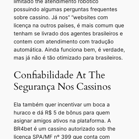
limitado the atendimento robótico
possuindo algumas perguntas frequentes
sobre cassino. Já nos” “websites com
licença na outros países, é mais comum que
tenham se livrado dos agentes brasileiros e
contem com atendimento com tradução
automática. Ainda funciona bem, é verdade,
mas já não é tão otimizado para brasileiros.
Confiabilidade At The
Segurança Nos Cassinos
Ela também quer incentivar um boca a
huraco e dá R$ 5 de bônus para quem
asignar amigos ativos na plataforma. A
BR4bet é um cassino autorizado sob the
licença SPA/MF nº 399 que conta com