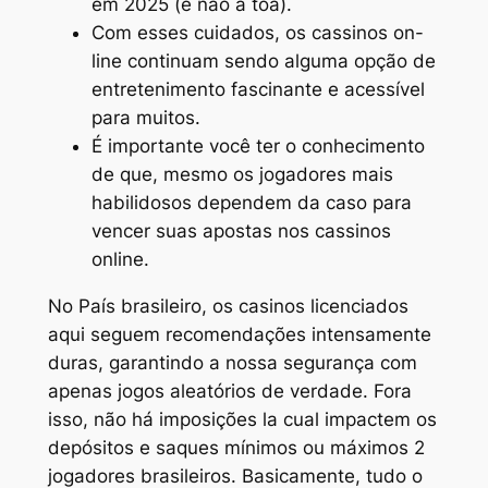
em 2025 (e não à toa).
Com esses cuidados, os cassinos on-
line continuam sendo alguma opção de
entretenimento fascinante e acessível
para muitos.
É importante você ter o conhecimento
de que, mesmo os jogadores mais
habilidosos dependem da caso para
vencer suas apostas nos cassinos
online.
No País brasileiro, os casinos licenciados
aqui seguem recomendações intensamente
duras, garantindo a nossa segurança com
apenas jogos aleatórios de verdade. Fora
isso, não há imposições la cual impactem os
depósitos e saques mínimos ou máximos 2
jogadores brasileiros. Basicamente, tudo o