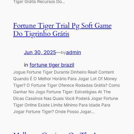
Tiger Grátis Recursos Do…
Fortune Tiger Trial Pg Soft Game
Do Tigrinho Grátis
Jun 30, 2025
—
admin
by
in
fortune tiger brazil
Jogue Fortune Tiger Durante Dinheiro Real! Content
Quando É O Melhor Horário Para Jogar Lot Of Money
Tiger? O Fortune Tiger Oferece Rodadas Grátis? Como
Ganhar No Jogo Fortune Tiger: Estratégias At The
Dicas Cassinos Nas Quais Você Poderá Jogar Fortune
Tiger Online Existe Limite Mínimo Para Idade Para
Jogar Fortune Tiger? Onde Posso Jogar…