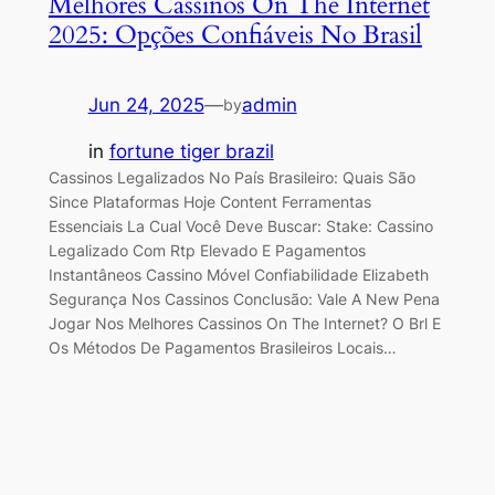
Melhores Cassinos On The Internet
2025: Opções Confiáveis No Brasil
Jun 24, 2025
—
admin
by
in
fortune tiger brazil
Cassinos Legalizados No País Brasileiro: Quais São
Since Plataformas Hoje Content Ferramentas
Essenciais La Cual Você Deve Buscar: Stake: Cassino
Legalizado Com Rtp Elevado E Pagamentos
Instantâneos Cassino Móvel Confiabilidade Elizabeth
Segurança Nos Cassinos Conclusão: Vale A New Pena
Jogar Nos Melhores Cassinos On The Internet? O Brl E
Os Métodos De Pagamentos Brasileiros Locais…